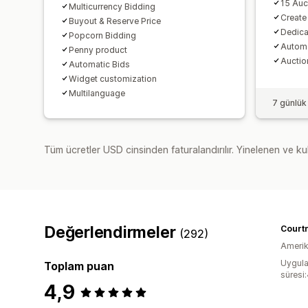
15 Auc
Multicurrency Bidding
Create
Buyout & Reserve Price
Dedica
Popcorn Bidding
Autom
Penny product
Auctio
Automatic Bids
Widget customization
Multilanguage
7 günlük
Tüm ücretler USD cinsinden faturalandırılır. Yinelenen ve kul
Değerlendirmeler
Court
(292)
Amerika
Uygula
Toplam puan
süresi
4,9