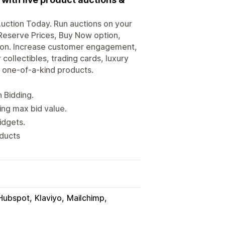
 Auction Today. Run auctions on your
 Reserve Prices, Buy Now option,
tion. Increase customer engagement,
collectibles, trading cards, luxury
or one-of-a-kind products.
 Bidding.
ing max bid value.
idgets.
oducts
Hubspot
Klaviyo
Mailchimp