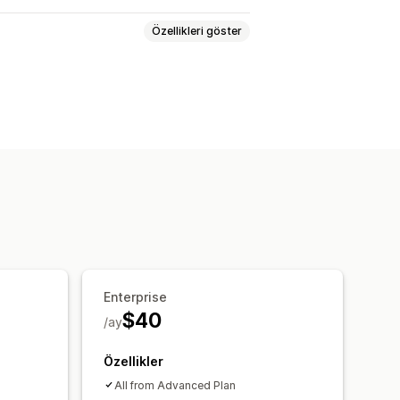
Özellikleri göster
klifler
Çoklu para birimi
ldirimleri
Enterprise
$40
/ay
Özellikler
All from Advanced Plan