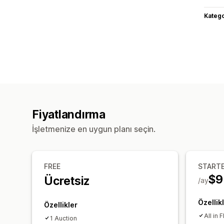
Katego
Fiyatlandırma
İşletmenize en uygun planı seçin.
FREE
START
$9
Ücretsiz
/ay
Özellik
Özellikler
All in
1 Auction