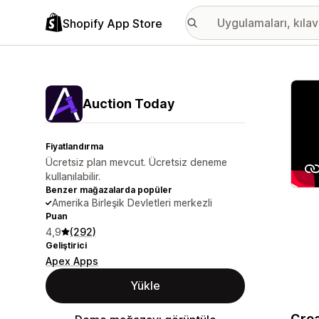
Shopify App Store
Öne ç
Auction Today
Fiyatlandırma
Ücretsiz plan mevcut. Ücretsiz deneme
kullanılabilir.
Benzer mağazalarda popüler
Amerika Birleşik Devletleri merkezli
Puan
4,9
(292)
Geliştirici
Apex Apps
Yükle
Crea