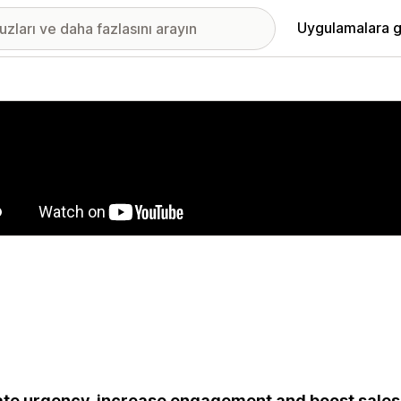
Uygulamalara g
ıkan görsel galerisi
te urgency, increase engagement and boost sales w