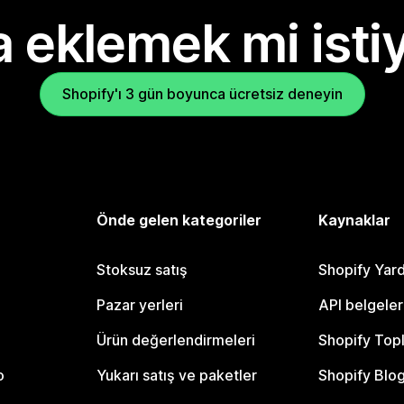
 eklemek mi isti
Shopify'ı 3 gün boyunca ücretsiz deneyin
Önde gelen kategoriler
Kaynaklar
Stoksuz satış
Shopify Yar
Pazar yerleri
API belgeler
Ürün değerlendirmeleri
Shopify Top
o
Yukarı satış ve paketler
Shopify Blo