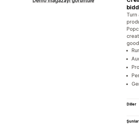
Demo mağazayı görüntüle
bidd
Turn 
produ
Popc
creat
goods
Run
Auc
Pro
Pen
Gen
Diller
Şunlarl