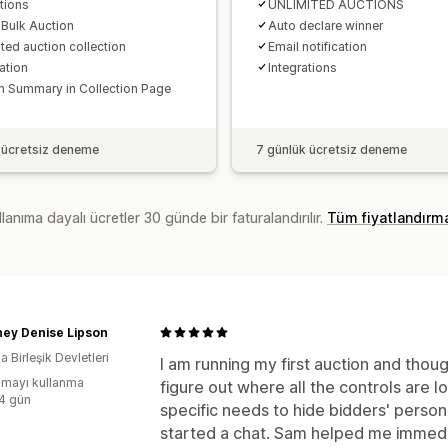
tions
UNLIMITED AUCTIONS
 Bulk Auction
Auto declare winner
ted auction collection
Email notification
ation
Integrations
n Summary in Collection Page
 ücretsiz deneme
7 günlük ücretsiz deneme
lanıma dayalı ücretler 30 günde bir faturalandırılır.
Tüm fiyatlandırm
ney Denise Lipson
 Birleşik Devletleri
I am running my first auction and thou
mayı kullanma
figure out where all the controls are l
:4 gün
specific needs to hide bidders' person
started a chat. Sam helped me immediat