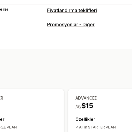
riler
Fiyatlandırma teklifleri
Fiyatlandırma kuralları
Promosyonlar - Diğer
Açık artırmalar
Teklif verme
Karşı te
Özelleştirme
Özel gösterim
Çoklu dil
Bildirimler
Otomatik e-posta yanıtları
E-posta bi
ER
ADVANCED
$15
/ay
ler
Özellikler
 FREE PLAN
All in STARTER PLAN