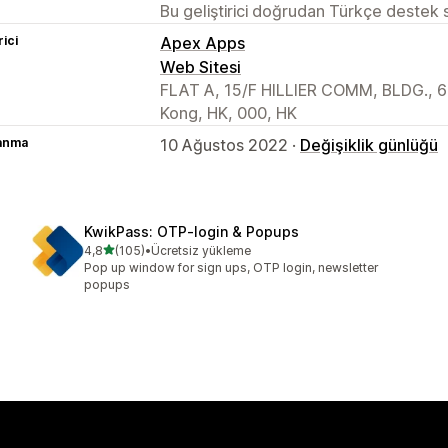
Bu geliştirici doğrudan Türkçe destek
rici
Apex Apps
Web Sitesi
FLAT A, 15/F HILLIER COMM, BLDG.,
Kong, HK, 000, HK
lanma
10 Ağustos 2022 ·
Değişiklik günlüğü
KwikPass: OTP‑login & Popups
5 yıldız üzerinden
4,8
(105)
•
Ücretsiz yükleme
toplam 105 değerlendirme
Pop up window for sign ups, OTP login, newsletter
popups