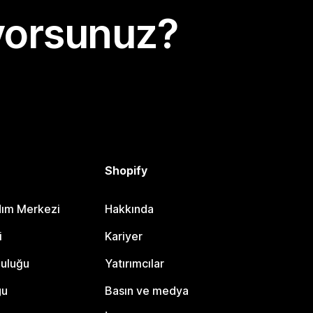
yorsunuz?
Shopify
dım Merkezi
Hakkında
i
Kariyer
luluğu
Yatırımcılar
gu
Basın ve medya