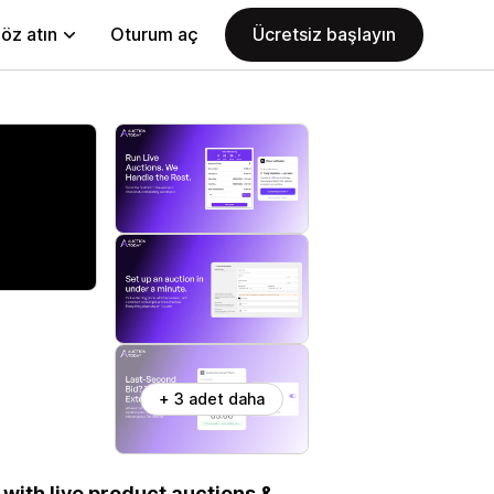
öz atın
Oturum aç
Ücretsiz başlayın
+ 3 adet daha
ith live product auctions &