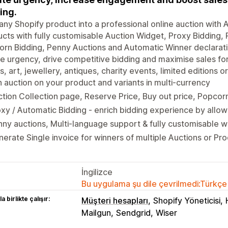
ing.
any Shopify product into a professional online auction with
cts with fully customisable Auction Widget, Proxy Bidding,
orn Bidding, Penny Auctions and Automatic Winner declara
e urgency, drive competitive bidding and maximise sales for 
, art, jewellery, antiques, charity events, limited editions 
 auction on your product and variants in multi-currency
tion Collection page, Reserve Price, Buy out price, Popcorn
xy / Automatic Bidding - enrich bidding experience by allow
ny auctions, Multi-language support & fully customisable w
erate Single invoice for winners of multiple Auctions or Pr
İngilizce
Bu uygulama şu dile çevrilmedi:Türkçe
a birlikte çalışır:
Müşteri hesapları
Shopify Yöneticisi
Mailgun
Sendgrid
Wiser