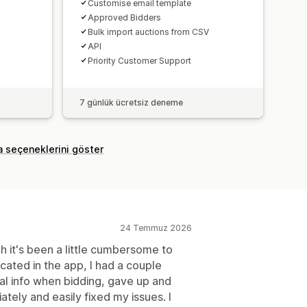
Customise email template
Approved Bidders
Bulk import auctions from CSV
API
Priority Customer Support
7 günlük ücretsiz deneme
a seçeneklerini göster
24 Temmuz 2026
gh it's been a little cumbersome to
ocated in the app, I had a couple
al info when bidding, gave up and
ely and easily fixed my issues. I