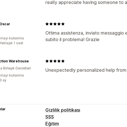
really appreciate having someone to a
Oscar
Ottima assistenza, inviato messaggio e 
mayı kullanma
subito il problema! Grazie
Yaklaşık 1 saat
ction Warehouse
 Birleşik Devletleri
Unexpectedly personalized help from 
mayı kullanma
:3 ay
lar
Gizlilik politikası
SSS
Eğitim