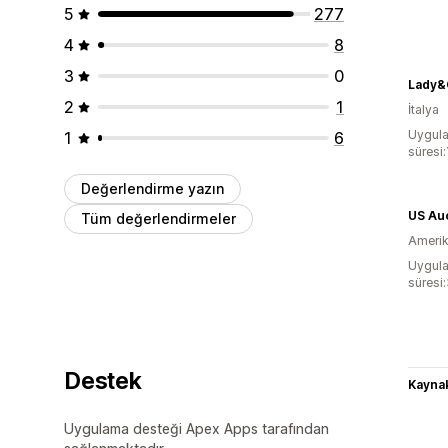
5
277
4
8
3
0
Lady&
2
1
İtalya
Uygula
1
6
süresi:
Değerlendirme yazın
US Au
Tüm değerlendirmeler
Amerika
Uygula
süresi
Destek
Kaynak
Uygulama desteği Apex Apps tarafından