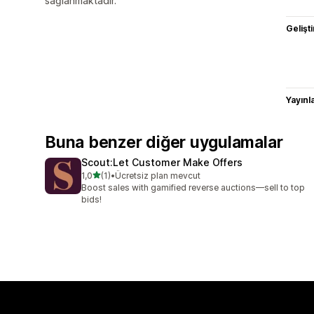
sağlanmaktadır.
Gelişti
Yayın
Buna benzer diğer uygulamalar
Scout:Let Customer Make Offers
5 yıldız üzerinden
1,0
(1)
•
Ücretsiz plan mevcut
toplam 1 değerlendirme
Boost sales with gamified reverse auctions—sell to top
bids!