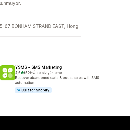
 sunmuyor.
 65-67 BONHAM STRAND EAST, Hong
YSMS ‑ SMS Marketing
5 yıldız üzerinden
4,6
(52)
•
Ücretsiz yükleme
toplam 52 değerlendirme
Recover abandoned carts & boost sales with SMS
automation
Built for Shopify