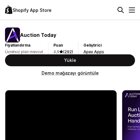
Shopify App Store
Auction Today
Fiyatlandırma
Puan
Geliştirici
Ücretsiz plan mevcut
4,9
(292)
Apex Apps
Yükle
Demo mağazayı görüntüle