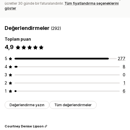
ücretler 30 günde bir faturalandırılır.
Tüm fiyatlandırma seçeneklerini
göster
Değerlendirmeler
(292)
Toplam puan
4,9
5
277
4
8
3
0
2
1
1
6
Değerlendirme yazın
Tüm değerlendirmeler
Courtney Denise Lipson