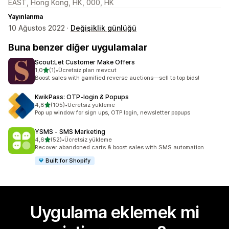
EAST, Hong Kong, HK, 000, HK
Yayınlanma
10 Ağustos 2022 ·
Değişiklik günlüğü
Buna benzer diğer uygulamalar
Scout:Let Customer Make Offers
5 yıldız üzerinden
1,0
(1)
•
Ücretsiz plan mevcut
toplam 1 değerlendirme
Boost sales with gamified reverse auctions—sell to top bids!
KwikPass: OTP‑login & Popups
5 yıldız üzerinden
4,8
(105)
•
Ücretsiz yükleme
toplam 105 değerlendirme
Pop up window for sign ups, OTP login, newsletter popups
YSMS ‑ SMS Marketing
5 yıldız üzerinden
4,6
(52)
•
Ücretsiz yükleme
toplam 52 değerlendirme
Recover abandoned carts & boost sales with SMS automation
Built for Shopify
Uygulama eklemek mi