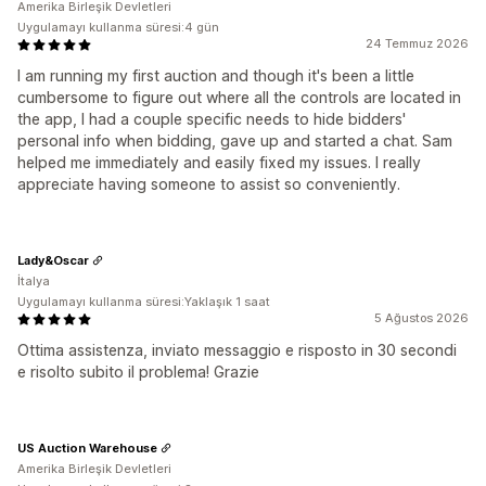
Amerika Birleşik Devletleri
Uygulamayı kullanma süresi:4 gün
24 Temmuz 2026
I am running my first auction and though it's been a little
cumbersome to figure out where all the controls are located in
the app, I had a couple specific needs to hide bidders'
personal info when bidding, gave up and started a chat. Sam
helped me immediately and easily fixed my issues. I really
appreciate having someone to assist so conveniently.
Lady&Oscar
İtalya
Uygulamayı kullanma süresi:Yaklaşık 1 saat
5 Ağustos 2026
Ottima assistenza, inviato messaggio e risposto in 30 secondi
e risolto subito il problema! Grazie
US Auction Warehouse
Amerika Birleşik Devletleri