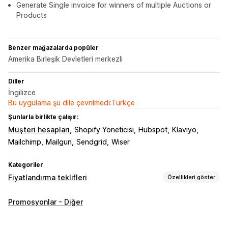
Generate Single invoice for winners of multiple Auctions or
Products
Benzer mağazalarda popüler
Amerika Birleşik Devletleri merkezli
Diller
İngilizce
Bu uygulama şu dile çevrilmedi:Türkçe
Şunlarla birlikte çalışır:
Müşteri hesapları
Shopify Yöneticisi
Hubspot
Klaviyo
Mailchimp
Mailgun
Sendgrid
Wiser
Kategoriler
Fiyatlandırma teklifleri
Özellikleri göster
Fiyatlandırma kuralları
Promosyonlar - Diğer
Açık artırmalar
Teklif verme
Karşı teklifler
Çoklu para birimi