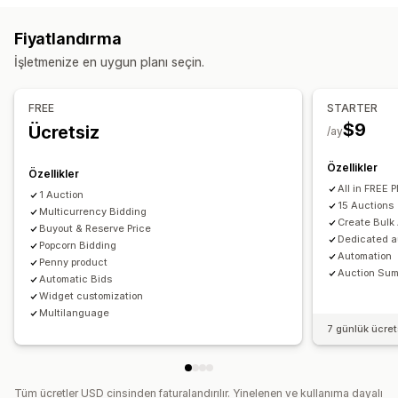
Özelleştirme
Fiyatlandırma
Özel gösterim
Çoklu dil
İşletmenize en uygun planı seçin.
Bildirimler
FREE
STARTER
Otomatik e-posta yanıtları
E-posta bildirimleri
$9
Ücretsiz
/ay
Özellikler
Özellikler
All in FREE 
1 Auction
15 Auctions
Multicurrency Bidding
Create Bulk
Buyout & Reserve Price
Dedicated au
Popcorn Bidding
Automation
Penny product
Auction Sum
Automatic Bids
Widget customization
Multilanguage
7 günlük ücre
Tüm ücretler USD cinsinden faturalandırılır. Yinelenen ve kullanıma dayalı