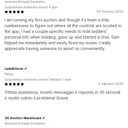
Amerika Birleşik Devletleri
Uygulamayı kullanma süresi:4 gün
24 Temmuz 2026
I am running my first auction and though it's been a little
cumbersome to figure out where all the controls are located in
the app, I had a couple specific needs to hide bidders'
personal info when bidding, gave up and started a chat. Sam
helped me immediately and easily fixed my issues. I really
appreciate having someone to assist so conveniently.
Lady&Oscar
İtalya
Uygulamayı kullanma süresi:Yaklaşık 1 saat
5 Ağustos 2026
Ottima assistenza, inviato messaggio e risposto in 30 secondi
e risolto subito il problema! Grazie
US Auction Warehouse
Amerika Birleşik Devletleri