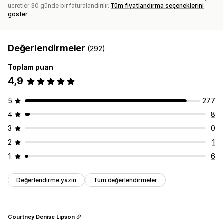
ücretler 30 günde bir faturalandırılır.
Tüm fiyatlandırma seçeneklerini
göster
Değerlendirmeler
(292)
Toplam puan
4,9
5
277
4
8
3
0
2
1
1
6
Değerlendirme yazın
Tüm değerlendirmeler
Courtney Denise Lipson