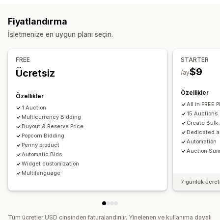
Özelleştirme
Fiyatlandırma
Özel gösterim
Çoklu dil
İşletmenize en uygun planı seçin.
Bildirimler
FREE
STARTER
Otomatik e-posta yanıtları
E-posta bildirimleri
$9
Ücretsiz
/ay
Özellikler
Özellikler
All in FREE 
1 Auction
15 Auctions
Multicurrency Bidding
Create Bulk
Buyout & Reserve Price
Dedicated au
Popcorn Bidding
Automation
Penny product
Auction Sum
Automatic Bids
Widget customization
Multilanguage
7 günlük ücre
Tüm ücretler USD cinsinden faturalandırılır. Yinelenen ve kullanıma dayalı