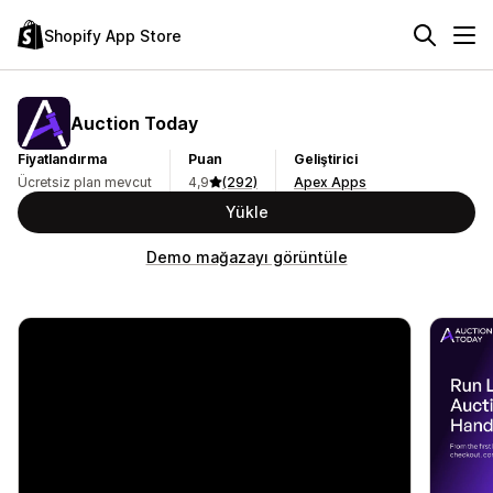
Shopify App Store
Auction Today
Fiyatlandırma
Puan
Geliştirici
Ücretsiz plan mevcut
4,9
(292)
Apex Apps
Yükle
Demo mağazayı görüntüle