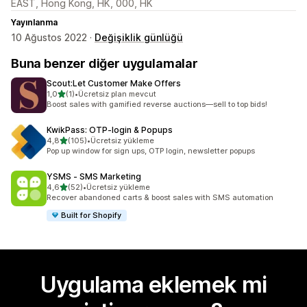
EAST, Hong Kong, HK, 000, HK
Yayınlanma
10 Ağustos 2022 ·
Değişiklik günlüğü
Buna benzer diğer uygulamalar
Scout:Let Customer Make Offers
5 yıldız üzerinden
1,0
(1)
•
Ücretsiz plan mevcut
toplam 1 değerlendirme
Boost sales with gamified reverse auctions—sell to top bids!
KwikPass: OTP‑login & Popups
5 yıldız üzerinden
4,8
(105)
•
Ücretsiz yükleme
toplam 105 değerlendirme
Pop up window for sign ups, OTP login, newsletter popups
YSMS ‑ SMS Marketing
5 yıldız üzerinden
4,6
(52)
•
Ücretsiz yükleme
toplam 52 değerlendirme
Recover abandoned carts & boost sales with SMS automation
Built for Shopify
Uygulama eklemek mi