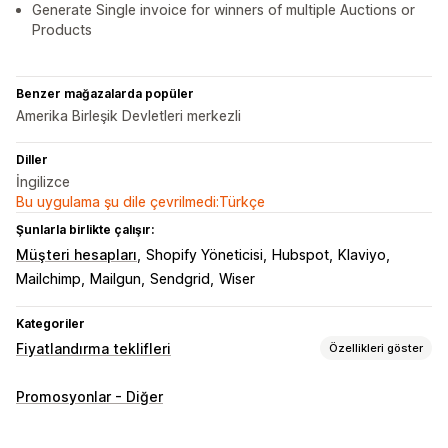
Generate Single invoice for winners of multiple Auctions or
Products
Benzer mağazalarda popüler
Amerika Birleşik Devletleri merkezli
Diller
İngilizce
Bu uygulama şu dile çevrilmedi:Türkçe
Şunlarla birlikte çalışır:
Müşteri hesapları
Shopify Yöneticisi
Hubspot
Klaviyo
Mailchimp
Mailgun
Sendgrid
Wiser
Kategoriler
Fiyatlandırma teklifleri
Özellikleri göster
Fiyatlandırma kuralları
Promosyonlar - Diğer
Açık artırmalar
Teklif verme
Karşı teklifler
Çoklu para birimi