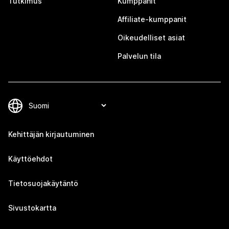
Tutkimus
Kumppanit
Affiliate-kumppanit
Oikeudelliset asiat
Palvelun tila
Kehittäjän kirjautuminen
Käyttöehdot
Tietosuojakäytäntö
Sivustokartta