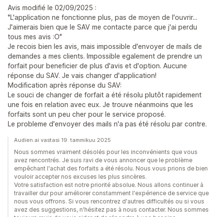
Avis modifié le 02/09/2025 :
"L'application ne fonctionne plus, pas de moyen de l'ouvrir...
J'aimerais bien que le SAV me contacte parce que j'ai perdu
tous mes avis :O"
Je recois bien les avis, mais impossible d'envoyer de mails de
demandes a mes clients. Impossible egalement de prendre un
forfait pour beneficier de plus d'avis et d'option. Aucune
réponse du SAV. Je vais changer d'application!
Modification après réponse du SAV:
Le souci de changer de forfait a été résolu plutôt rapidement
une fois en relation avec eux. Je trouve néanmoins que les
forfaits sont un peu cher pour le service proposé.
Le probleme d'envoyer des mails n'a pas été résolu par contre.
Audien.ai vastasi 19. tammikuu 2025
Nous sommes vraiment désolés pour les inconvénients que vous
avez rencontrés. Je suis ravi de vous annoncer que le problème
empêchant l'achat des forfaits a été résolu. Nous vous prions de bien
vouloir accepter nos excuses les plus sincères.
Votre satisfaction est notre priorité absolue. Nous allons continuer à
travailler dur pour améliorer constamment l'expérience de service que
nous vous offrons. Si vous rencontrez d'autres difficultés ou si vous
avez des suggestions, n'hésitez pas à nous contacter. Nous sommes