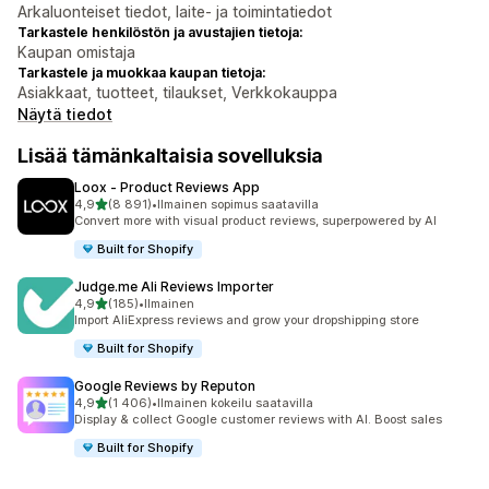
Arkaluonteiset tiedot, laite- ja toimintatiedot
Tarkastele henkilöstön ja avustajien tietoja:
Kaupan omistaja
Tarkastele ja muokkaa kaupan tietoja:
Asiakkaat, tuotteet, tilaukset, Verkkokauppa
Näytä tiedot
Lisää tämänkaltaisia sovelluksia
Loox ‑ Product Reviews App
/ 5 tähteä
4,9
(8 891)
•
Ilmainen sopimus saatavilla
8891 arvostelua yhteensä
Convert more with visual product reviews, superpowered by AI
Built for Shopify
Judge.me Ali Reviews Importer
/ 5 tähteä
4,9
(185)
•
Ilmainen
185 arvostelua yhteensä
Import AliExpress reviews and grow your dropshipping store
Built for Shopify
Google Reviews by Reputon
/ 5 tähteä
4,9
(1 406)
•
Ilmainen kokeilu saatavilla
1406 arvostelua yhteensä
Display & collect Google customer reviews with AI. Boost sales
Built for Shopify