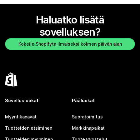
Haluatko lisätä
sovelluksen?
Kokeile Shopifyta ilmaiseksi kolmen päivän ajan
Sovellusluokat
Pääluokat
Myyntikanavat
Suoratoimitus
Tuotteiden etsiminen
Markkinapaikat
Tuotteiden myyminen
Tuotearvostelut