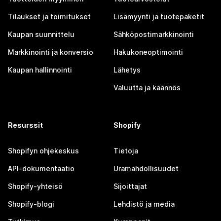
Tilaukset ja toimitukset
Lisämyynti ja tuotepaketit
Kaupan suunnittelu
Sähköpostimarkkinointi
Markkinointi ja konversio
Hakukoneoptimointi
Kaupan hallinnointi
Lähetys
Valuutta ja käännös
Resurssit
Shopify
Shopifyn ohjekeskus
Tietoja
API-dokumentaatio
Uramahdollisuudet
Shopify-yhteisö
Sijoittajat
Shopify-blogi
Lehdistö ja media