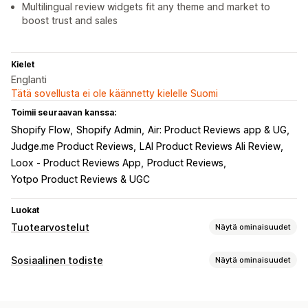
Multilingual review widgets fit any theme and market to
boost trust and sales
Kielet
Englanti
Tätä sovellusta ei ole käännetty kielelle Suomi
Toimii seuraavan kanssa:
Shopify Flow
Shopify Admin
Air: Product Reviews app & UG
Judge.me Product Reviews
LAI Product Reviews Ali Review
Loox ‑ Product Reviews App
Product Reviews
Yotpo Product Reviews & UGC
Luokat
Tuotearvostelut
Näytä ominaisuudet
Näyttövaihtoehdot
Sosiaalinen todiste
Näytä ominaisuudet
Suositukset
Valokuva-arvostelut
Videoarvostelut
Sisältötyypit
Tähtiluokitukset
Tunnukset
Karusellit
Mediagalleriat