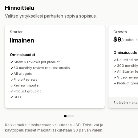
UGC
Kuvat
Videot
Arvostelut
Ruudukkoasettelu
Kaikki arvostelut -sivu
Hinnoittelu
Parhaat arvostelut
Arvostelujen kohokohdat
Näyttövaihtoehdot
Valitse yrityksellesi parhaiten sopiva sopimus.
Tuoteryhmittely
Suodatus
Rich-koodinpätkät
Tuotteen katselukerrat
Tykätyt tuotteet
Ostoa tarjoavat syötteet
Arvostelujen keräystavat
Starter
Growth
Sähköpostipyynnöt
Käyttäjien tuottama somesisältö
$9
Ilmainen
Analytiikka
/kuukaus
Ponnahdusilmoitukset
Kampanjat
Tuonti ja vienti
Konversioseuranta
Ominaisuude
Automaatiot
Ominaisuudet
Unlimited re
Show 6 reviews per product
300 monthly
50 monthly review request emails
All Starter 
All widgets
Video revie
Photo Reviews
Product gro
Review importer
Product grouping
SEO
7 päivän maks
Kaikki maksut laskutetaan valuutassa USD. Toistuvat ja
käyttöperusteiset maksut laskutetaan 30 päivän välein.