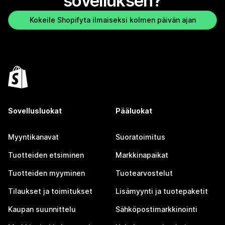
sovelluksen?
Kokeile Shopifyta ilmaiseksi kolmen päivän ajan
Sovellusluokat
Pääluokat
Myyntikanavat
Suoratoimitus
Tuotteiden etsiminen
Markkinapaikat
Tuotteiden myyminen
Tuotearvostelut
Tilaukset ja toimitukset
Lisämyynti ja tuotepaketit
Kaupan suunnittelu
Sähköpostimarkkinointi