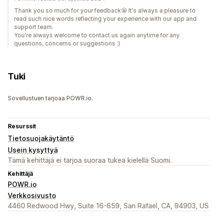
Thank you so much for your feedback🤩️ It's always a pleasure to
read such nice words reflecting your experience with our app and
support team.
You're always welcome to contact us again anytime for any
questions, concerns or suggestions :)
Tuki
Sovellustuen tarjoaa POWR.io.
Resurssit
Tietosuojakäytäntö
Usein kysyttyä
Tämä kehittäjä ei tarjoa suoraa tukea kielellä Suomi.
Kehittäjä
POWR.io
Verkkosivusto
4460 Redwood Hwy, Suite 16-659, San Rafael, CA, 94903, US