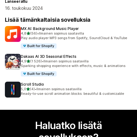
Lanseerattu
16. toukokuu 2024
Lisää tämänkaltaisia sovelluksia
MX AI: Background Music Player
/ 5 tähteä
4,8
(56)
•
Ilmainen sopimus saatavilla
56 arvostelua yhteensä
Play audio player MP3 songs from Spotify, SoundCloud & YouTube
Built for Shopify
Dakaas AI 3D Seasonal Effects
/ 5 tähteä
4,9
(1 526)
•
Ilmainen sopimus saatavilla
1526 arvostelua yhteensä
Sparking shopping experience with effects, music & animations
Built for Shopify
Scroll Studio
/ 5 tähteä
5,0
(4)
•
Ilmainen sopimus saatavilla
4 arvostelua yhteensä
Ready-to-use scroll animation blocks. beautiful & customizable
Haluatko lisätä