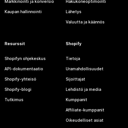
Markkinointi ja konversio
Hakukoneoptimointi
Kaupan hallinnointi
Lähetys
Valuutta ja käännös
Resurssit
Shopify
Shopifyn ohjekeskus
Tietoja
API-dokumentaatio
Uramahdollisuudet
Shopify-yhteisö
Sijoittajat
Shopify-blogi
Lehdistö ja media
Tutkimus
Kumppanit
Affiliate-kumppanit
Oikeudelliset asiat