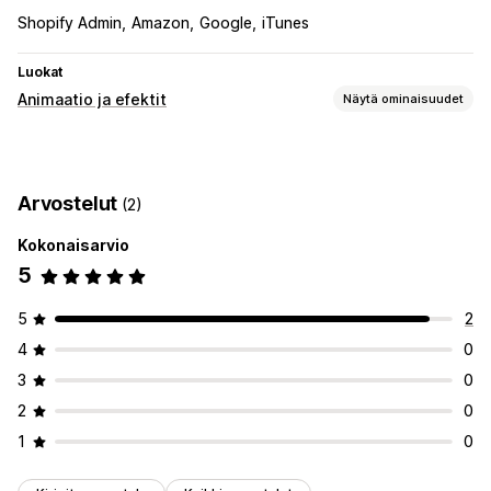
Shopify Admin
Amazon
Google
iTunes
Luokat
Animaatio ja efektit
Näytä ominaisuudet
Mukautukset
Taustat
Musiikki
Mukautettu soitin
Arvostelut
(2)
Tiedostojen lataus (lähettäminen)
Kokonaisarvio
Kausittaiset tapahtumat
5
Black Friday (BFCM)
Joulu
Uusi vuosi
Kampanjat
5
2
4
0
3
0
2
0
1
0