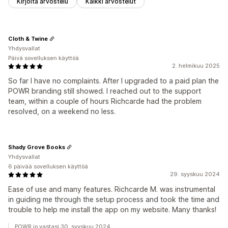
Kirjoita arvostelu
Kaikki arvostelut
Cloth & Twine
Yhdysvallat
Päivä sovelluksen käyttöä
2. helmikuu 2025
So far I have no complaints. After I upgraded to a paid plan the
POWR branding still showed. I reached out to the support
team, within a couple of hours Richcarde had the problem
resolved, on a weekend no less.
Shady Grove Books
Yhdysvallat
6 päivää sovelluksen käyttöä
29. syyskuu 2024
Ease of use and many features. Richcarde M. was instrumental
in guiding me through the setup process and took the time and
trouble to help me install the app on my website. Many thanks!
POWR.io vastasi 30. syyskuu 2024