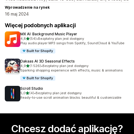
Wprowadzenie na rynek
16 maj 2024
Więcej podobnych aplikacji
MX AI: Background Music Player
na 5 gwiazdek
4,8
(54)
•
Bezpłatny plan jest dostępny
Łączna liczba recenzji: 54
Play audio player MP3 songs from Spotify, SoundCloud & YouTube
Built for Shopify
Dakaas AI 3D Seasonal Effects
na 5 gwiazdek
4,9
(1 526)
•
Bezpłatny plan jest dostępny
Łączna liczba recenzji: 1526
Sparking shopping experience with effects, music & animations
Built for Shopify
Scroll Studio
na 5 gwiazdek
5,0
(4)
•
Bezpłatny plan jest dostępny
Łączna liczba recenzji: 4
Ready-to-use scroll animation blocks. beautiful & customizable
Chcesz dodać aplikację?