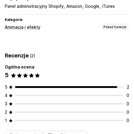
Panel administracyjny Shopify
Amazon
Google
iTunes
Kategorie
Animacja i efekty
Pokaż funkcje
Dostosowanie
Tła
Muzyka
Odtwarzacz niestandardowy
Recenzje
(2)
Przesyłanie pliku
Ogólna ocena
Wydarzenia sezonowe
5
Black Friday i Cyber Monday
Boże Narodzenie
Nowy Rok
Promocje
5
2
4
0
3
0
2
0
1
0