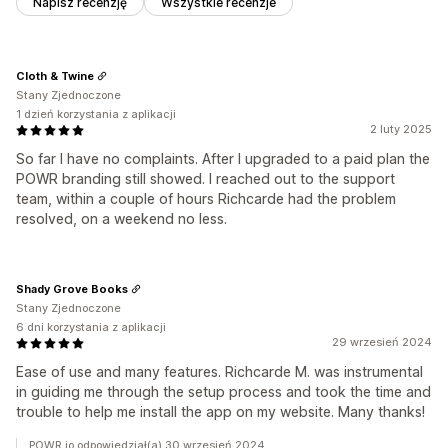
Napisz recenzję
Wszystkie recenzje
Cloth & Twine
Stany Zjednoczone
1 dzień korzystania z aplikacji
2 luty 2025
So far I have no complaints. After I upgraded to a paid plan the
POWR branding still showed. I reached out to the support
team, within a couple of hours Richcarde had the problem
resolved, on a weekend no less.
Shady Grove Books
Stany Zjednoczone
6 dni korzystania z aplikacji
29 wrzesień 2024
Ease of use and many features. Richcarde M. was instrumental
in guiding me through the setup process and took the time and
trouble to help me install the app on my website. Many thanks!
POWR.io odpowiedział(a) 30 wrzesień 2024