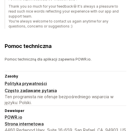
Thank you so much for your feedback🤩️ It's always a pleasure to
read such nice words reflecting your experience with our app and
support team.
You're always welcome to contact us again anytime for any
questions, concerns or suggestions :)
Pomoc techniczna
Pomoc techniczną dla aplikacji zapewnia POWR.io.
Zasoby
Polityka prywatności
Często zadawane pytania
Ten programista nie oferuje bezpośredniego wsparcia w
języku: Polski.
Deweloper
POWR.io
Strona internetowa
4460 Redwood Hwy, Suite 16-659, San Rafael, CA, 94903, US