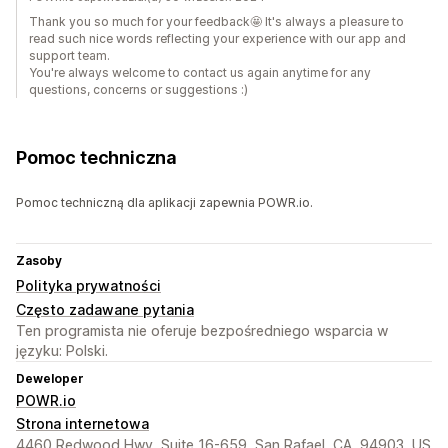
Thank you so much for your feedback🤩️ It's always a pleasure to
read such nice words reflecting your experience with our app and
support team.
You're always welcome to contact us again anytime for any
questions, concerns or suggestions :)
Pomoc techniczna
Pomoc techniczną dla aplikacji zapewnia POWR.io.
Zasoby
Polityka prywatności
Często zadawane pytania
Ten programista nie oferuje bezpośredniego wsparcia w
języku: Polski.
Deweloper
POWR.io
Strona internetowa
4460 Redwood Hwy, Suite 16-659, San Rafael, CA, 94903, US