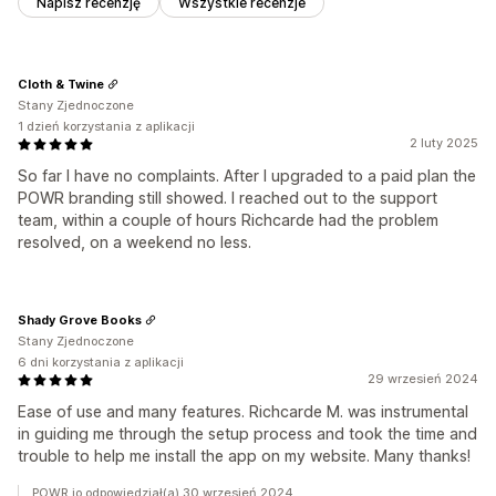
Napisz recenzję
Wszystkie recenzje
Cloth & Twine
Stany Zjednoczone
1 dzień korzystania z aplikacji
2 luty 2025
So far I have no complaints. After I upgraded to a paid plan the
POWR branding still showed. I reached out to the support
team, within a couple of hours Richcarde had the problem
resolved, on a weekend no less.
Shady Grove Books
Stany Zjednoczone
6 dni korzystania z aplikacji
29 wrzesień 2024
Ease of use and many features. Richcarde M. was instrumental
in guiding me through the setup process and took the time and
trouble to help me install the app on my website. Many thanks!
POWR.io odpowiedział(a) 30 wrzesień 2024