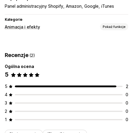
Panel administracyjny Shopify
Amazon
Google
iTunes
Kategorie
Animacja i efekty
Pokaż funkcje
Dostosowanie
Tła
Muzyka
Odtwarzacz niestandardowy
Recenzje
(2)
Przesyłanie pliku
Ogólna ocena
Wydarzenia sezonowe
5
Black Friday i Cyber Monday
Boże Narodzenie
Nowy Rok
Promocje
5
2
4
0
3
0
2
0
1
0