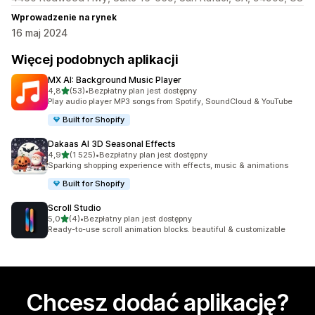
Wprowadzenie na rynek
16 maj 2024
Więcej podobnych aplikacji
MX AI: Background Music Player
na 5 gwiazdek
4,8
(53)
•
Bezpłatny plan jest dostępny
Łączna liczba recenzji: 53
Play audio player MP3 songs from Spotify, SoundCloud & YouTube
Built for Shopify
Dakaas AI 3D Seasonal Effects
na 5 gwiazdek
4,9
(1 525)
•
Bezpłatny plan jest dostępny
Łączna liczba recenzji: 1525
Sparking shopping experience with effects, music & animations
Built for Shopify
Scroll Studio
na 5 gwiazdek
5,0
(4)
•
Bezpłatny plan jest dostępny
Łączna liczba recenzji: 4
Ready-to-use scroll animation blocks. beautiful & customizable
Chcesz dodać aplikację?