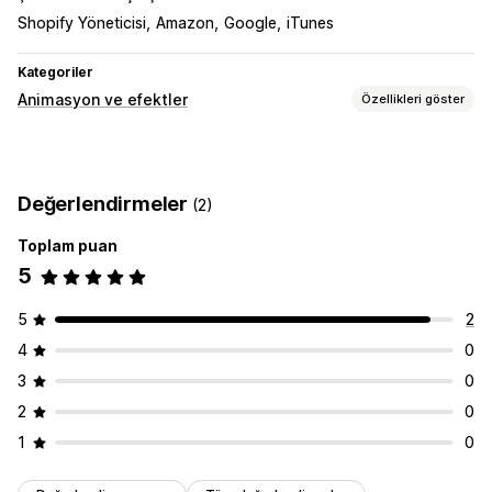
Shopify Yöneticisi
Amazon
Google
iTunes
Kategoriler
Animasyon ve efektler
Özellikleri göster
Özelleştirme
Arka planlar
Müzik
Özel oynatıcı
Dosya yükleme
Değerlendirmeler
(2)
Sezona özel etkinlikler
Toplam puan
Black Friday (BFCM)
Noel
Yeni Yıl
Promosyonlar
5
5
2
4
0
3
0
2
0
1
0