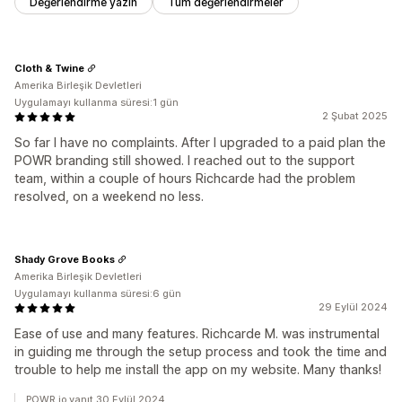
Değerlendirme yazın
Tüm değerlendirmeler
Cloth & Twine
Amerika Birleşik Devletleri
Uygulamayı kullanma süresi:1 gün
2 Şubat 2025
So far I have no complaints. After I upgraded to a paid plan the
POWR branding still showed. I reached out to the support
team, within a couple of hours Richcarde had the problem
resolved, on a weekend no less.
Shady Grove Books
Amerika Birleşik Devletleri
Uygulamayı kullanma süresi:6 gün
29 Eylül 2024
Ease of use and many features. Richcarde M. was instrumental
in guiding me through the setup process and took the time and
trouble to help me install the app on my website. Many thanks!
POWR.io yanıt 30 Eylül 2024