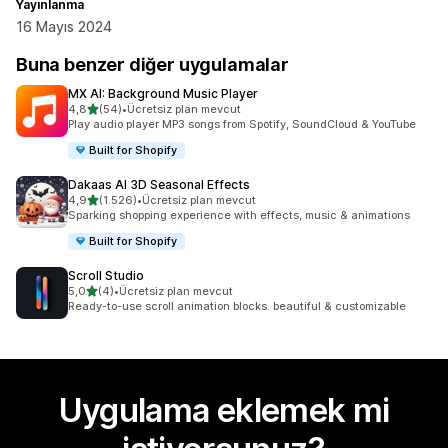
Yayınlanma
16 Mayıs 2024
Buna benzer diğer uygulamalar
MX AI: Background Music Player
5 yıldız üzerinden
4,8
(54)
•
Ücretsiz plan mevcut
toplam 54 değerlendirme
Play audio player MP3 songs from Spotify, SoundCloud & YouTube
Built for Shopify
Dakaas AI 3D Seasonal Effects
5 yıldız üzerinden
4,9
(1.526)
•
Ücretsiz plan mevcut
toplam 1526 değerlendirme
Sparking shopping experience with effects, music & animations
Built for Shopify
Scroll Studio
5 yıldız üzerinden
5,0
(4)
•
Ücretsiz plan mevcut
toplam 4 değerlendirme
Ready-to-use scroll animation blocks. beautiful & customizable
Uygulama eklemek mi