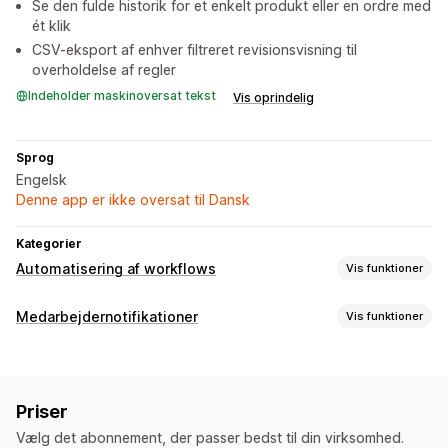
Se den fulde historik for et enkelt produkt eller en ordre med
ét klik
CSV-eksport af enhver filtreret revisionsvisning til
overholdelse af regler
Indeholder maskinoversat tekst
Vis oprindelig
Sprog
Engelsk
Denne app er ikke oversat til Dansk
Kategorier
Automatisering af workflows
Vis funktioner
Automatiseringsopgaver
Medarbejdernotifikationer
Vis funktioner
Lagerniveauer
Klargøring af ordrer
Ordretags
Notifikationstyper
Betalingsstatus
Produkttags
Salgsgrænse
Ordreannulleringer
Refusioner
Lagerunderretninger
Lageropfyldning
Tidsbaseret
Behandling af ordrer
Priser
Tilpassede underretninger
Medarbejdernotifikationer
Tilpasning
Vælg det abonnement, der passer bedst til din virksomhed.