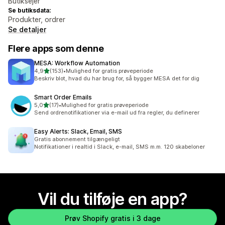
Butiksejer
Se butiksdata:
Produkter, ordrer
Se detaljer
Flere apps som denne
MESA: Workflow Automation
ud af 5 stjerner
4,9
(153)
•
Mulighed for gratis prøveperiode
153 anmeldelser i alt
Beskriv blot, hvad du har brug for, så bygger MESA det for dig
Smart Order Emails
ud af 5 stjerner
5,0
(17)
•
Mulighed for gratis prøveperiode
17 anmeldelser i alt
Send ordrenotifikationer via e-mail ud fra regler, du definerer
Easy Alerts: Slack, Email, SMS
Gratis abonnement tilgængeligt
Notifikationer i realtid i Slack, e-mail, SMS m.m. 120 skabeloner
Vil du tilføje en app?
Prøv Shopify gratis i 3 dage