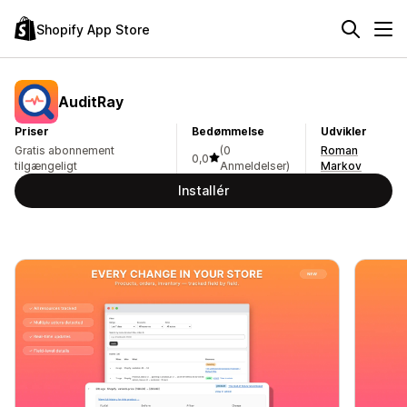
Shopify App Store
AuditRay
Priser
Bedømmelse
Udvikler
Gratis abonnement
(0
Roman
0,0
tilgængeligt
Anmeldelser)
Markov
Installér