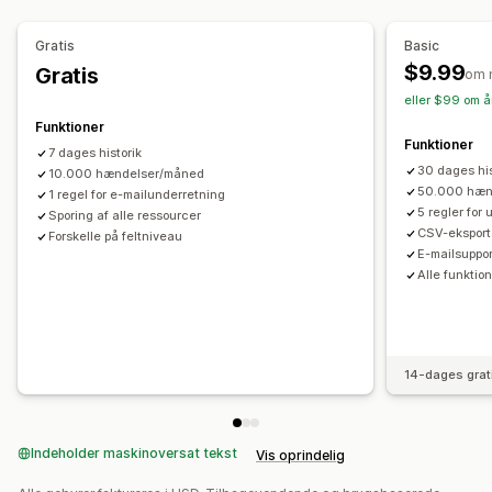
Tilpasning
API’er
Betinget logik
Tilpassede udløsere
Skabeloner
Regler for notifikationer
Batchnotifikationer
Planlægning
Planlagte opgaver
Gratis
Basic
Mailskabeloner
Flere kanaler
$9.99
Gratis
om 
eller $99 om å
Funktioner
Funktioner
7 dages historik
30 dages his
10.000 hændelser/måned
50.000 hæn
1 regel for e-mailunderretning
5 regler for
Sporing af alle ressourcer
CSV-eksport
Forskelle på feltniveau
E-mailsuppor
Alle funktion
14-dages grat
Indeholder maskinoversat tekst
Vis oprindelig