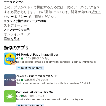
データアクセス
このアプリがストアで機能するためには、次のデータにアクセス
する必要があります。 その理由については、開発者向けの
プライ
バシーポリシー
でご確認ください。
スタッフと協力者のデータの閲覧:
ストアオーナー
ストアデータを表示:
オンラインストア
詳細を見る
類似のアプリ
GG Product Page Image Slider
5つ星中
4.8
(166)
•
無料プランあり
合計レビュー数：166件
Better product image gallery with carousel, zoom & thumbnails.
Built for Shopify
Zakeke ‑ Customizer 2D & 3D
5つ星中
4.6
(92)
•
無料プランあり
合計レビュー数：92件
Sell more personalized products with live preview, 3D & AR
GenLook: AI Virtual Try On
5つ星中
5.0
(35)
•
無料プランあり
合計レビュー数：35件
Boost sales and reduce returns with AI virtual try-on.
Built for Shopify