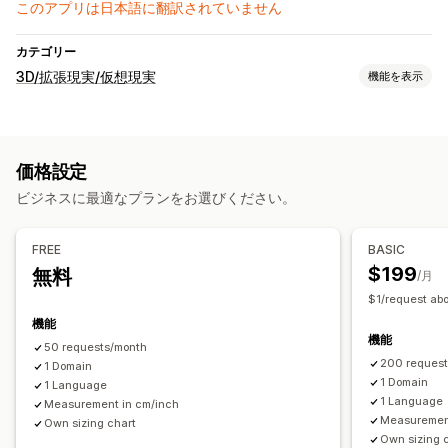
このアプリは日本語に翻訳されていません
カテゴリー
3D/拡張現実/仮想現実
機能を表示
ビジュアライゼーション
AI搭載
価格設定
ビジネスに最適なプランをお選びください。
FREE
BASIC
$199
無料
/月
$1/request abo
機能
機能
50 requests/month
200 reques
1 Domain
1 Domain
1 Language
1 Language
Measurement in cm/inch
Measurement
Own sizing chart
Own sizing 