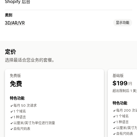
Shopify 后台
类别
3D/AR/VR
显示功能
可视化
AI 驱动
定价
选择最适合您业务的套餐。
免费版
基础版
$199
免费
/月
超出限制后 1 
特色功能
特色功能
每月 50 次请求
每月 200 次
1 个域名
1 个域名
1 种语言
1 种语言
以厘米/英寸为单位进行测量
以厘米/英寸
自有尺码表
自有尺码表