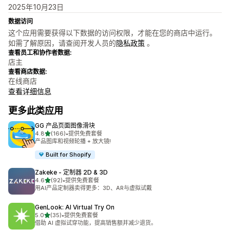
2025年10月23日
数据访问
这个应用需要获得以下数据的访问权限，才能在您的商店中运行。
如需了解原因，请查阅开发人员的
隐私政策
。
查看员工和协作者数据:
店主
查看商店数据:
在线商店
查看详细信息
更多此类应用
GG 产品页面图像滑块
星（满分 5 星）
4.8
(166)
•
提供免费套餐
总共 166 条评论
产品图库和视频轮播 + 放大镜!
Built for Shopify
Zakeke ‑ 定制器 2D & 3D
星（满分 5 星）
4.6
(92)
•
提供免费套餐
总共 92 条评论
用AI产品定制器卖得更多：3D、AR与虚拟试戴
GenLook: AI Virtual Try On
星（满分 5 星）
5.0
(35)
•
提供免费套餐
总共 35 条评论
借助 AI 虚拟试穿功能，提高销售额并减少退货。