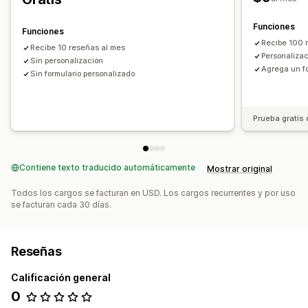
Formas de recopilar reseñas
Solicitudes por correo electrónico
Ventanas emergentes
Funciones
Funciones
Solicitudes personalizadas
Recibe 100 
Recibe 10 reseñas al mes
Personaliza
Sin personalización
Agrega un fo
Sin formulario personalizado
Prueba gratis 
Contiene texto traducido automáticamente
Mostrar original
Todos los cargos se facturan en USD. Los cargos recurrentes y por uso
se facturan cada 30 días.
Reseñas
Calificación general
0