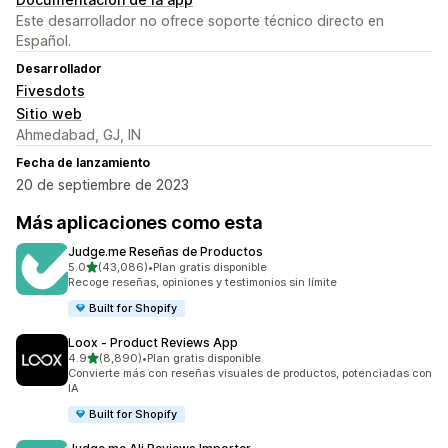
Este desarrollador no ofrece soporte técnico directo en
Español.
Desarrollador
Fivesdots
Sitio web
Ahmedabad, GJ, IN
Fecha de lanzamiento
20 de septiembre de 2023
Más aplicaciones como esta
Judge.me Reseñas de Productos
de 5 estrellas
5.0
(43,086)
•
Plan gratis disponible
43086 reseñas en total
Recoge reseñas, opiniones y testimonios sin límite
Built for Shopify
Loox ‑ Product Reviews App
de 5 estrellas
4.9
(8,890)
•
Plan gratis disponible
8890 reseñas en total
Convierte más con reseñas visuales de productos, potenciadas con
IA
Built for Shopify