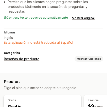
Permite que los clientes hagan preguntas sobre los
productos fácilmente en la sección de preguntas y
respuestas.
Contiene texto traducido automáticamente
Mostrar original
Idiomas
Inglés
Esta aplicación no está traducida al Español
Categorías
Reseñas de producto
Mostrar funciones
Opciones de muestra
Testimonios
Reseñas con fotos
Reseñas con videos
Precios
Calificación por estrellas
Votos
Emblemas
Carruseles
Elige el plan que mejor se adapte a tu negocio.
Galerías multimedia
Diseño de cuadrícula
Página de todas las reseñas
Reseñas populares
Gratis
Esencial
Reseñas destacadas
Preguntas y respuestas
Filtros
$9
Gratis
al mes