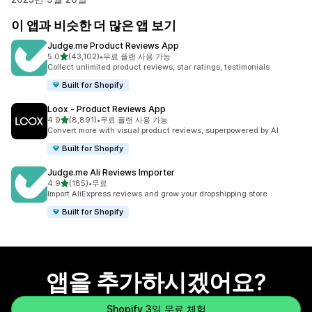
이 앱과 비슷한 더 많은 앱 보기
Judge.me Product Reviews App
별 5개 중
5.0
(43,102)
•
무료 플랜 사용 가능
총 리뷰 43102개
Collect unlimited product reviews, star ratings, testimonials
Built for Shopify
Loox ‑ Product Reviews App
별 5개 중
4.9
(8,891)
•
무료 플랜 사용 가능
총 리뷰 8891개
Convert more with visual product reviews, superpowered by AI
Built for Shopify
Judge.me Ali Reviews Importer
별 5개 중
4.9
(185)
•
무료
총 리뷰 185개
Import AliExpress reviews and grow your dropshipping store
Built for Shopify
앱을 추가하시겠어요?
Shopify 3일 무료 체험