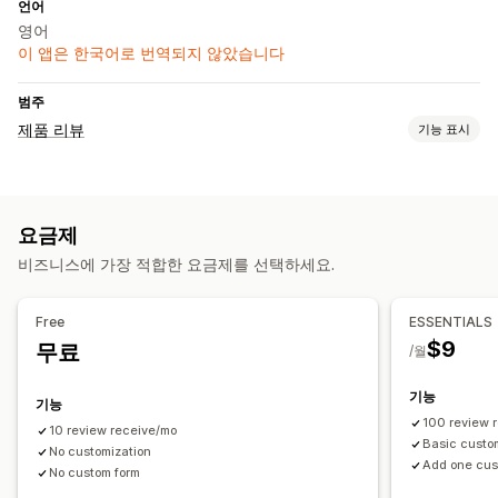
언어
영어
이 앱은 한국어로 번역되지 않았습니다
범주
제품 리뷰
기능 표시
표시 옵션
후기
사진 리뷰
동영상 리뷰
별점
투표
배지
캐러셀
요금제
미디어 갤러리
그리드 레이아웃
모든 리뷰 페이지
최고의 리뷰
비즈니스에 가장 적합한 요금제를 선택하세요.
리뷰 하이라이트
Q&A
필터링
리뷰 수집 방법
Free
ESSENTIALS
이메일 요청
팝업
사용자 지정 요청
$9
무료
/월
기능
기능
100 review 
10 review receive/mo
Basic custo
No customization
Add one cus
No custom form