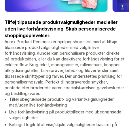
Tilføj tilpassede produktvalgmuligheder med eller
uden live forhåndsvisning. Skab personaliserede
shoppingoplevelser.
Aurex Product Personalizer hjælper shopejere med at tilføje
tilpassede produktvalgmuligheder med valgfri live
forhåndsvisning. Kunder kan personalisere produkter direkte
på produktsiden, eller du kan deaktivere forhåndsvisning for et
enklere flow. Brug tekst, monogrammer, rullemenuer, knapper,
afkrydsningsfelter, farveprøver, billed- og filoverførsler samt
tilpassede skrifttyper og farver. Der understøttes pristillæg for
personaliseringsvalg. Perfekt til indgraverede smykker,
printede eller broderede varer, specialstørrelser, gavebeskeder
og bestillingsvarer.
Tilføj ubegrænsede produkt- og variantvalgmuligheder
med/uden live forhåndsvisning
Live forhåndsvisning på produktbilleder med ubegrænsede
valgmuligheder
Betinget logik til at vise/skjule valgmuligheder baseret på