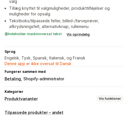
valg
Tillæg knyttet til valgmuligheder, produkttilføjelser og
muligheder for opsalg
Tekstboks/tilpassede felter, billed-/farveprøver,
afkrydsningsfelt, alternativknap, rullemenu
Indeholder maskinoversat tekst
Vis oprindelig
Sprog
Engelsk, Tysk, Spansk, Italiensk, og Fransk
Denne app er ikke oversat til Dansk
Fungerer sammen med
Betaling
Shopify-administrator
Kategorier
Produktvarianter
Vis funktioner
Tilpasning
Tilpassede produkter – andet
Afkrydsningsfelter
Prøver
Betinget logik
Skrifttyper
Datoer
Mål
Rullemenuer
Filupload
Vælg flere
Tal