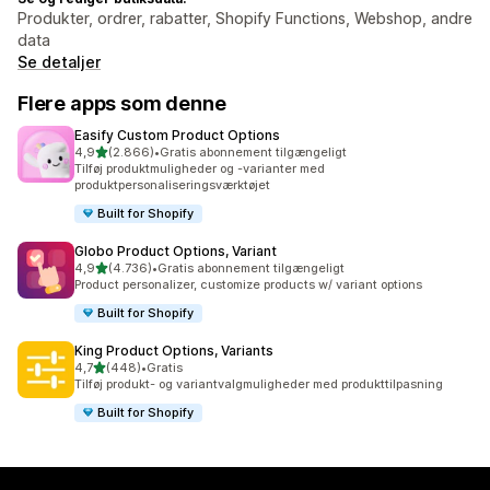
Produkter, ordrer, rabatter, Shopify Functions, Webshop, andre
data
Se detaljer
Flere apps som denne
Easify Custom Product Options
ud af 5 stjerner
4,9
(2.866)
•
Gratis abonnement tilgængeligt
2866 anmeldelser i alt
Tilføj produktmuligheder og -varianter med
produktpersonaliseringsværktøjet
Built for Shopify
Globo Product Options, Variant
ud af 5 stjerner
4,9
(4.736)
•
Gratis abonnement tilgængeligt
4736 anmeldelser i alt
Product personalizer, customize products w/ variant options
Built for Shopify
King Product Options, Variants
ud af 5 stjerner
4,7
(448)
•
Gratis
448 anmeldelser i alt
Tilføj produkt- og variantvalgmuligheder med produkttilpasning
Built for Shopify