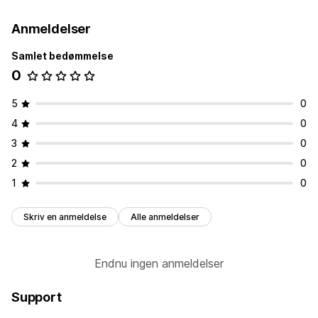
Radioknapper
Tilpasset tekst
Tilpasset CSS
Anmeldelser
Tilpasset HTML
Størrelsesguider
Forhåndsvisning
Samlet bedømmelse
Priser
0
Massepriser
Betingede priser
Tilpassede priser
Dynamiske priser
Tilføjelser
Varianttillæg
5
0
4
0
Lager
Skjul, hvis ikke på lager
SKU-administration
3
0
Lagertilgængelighed
Automatiske opdateringer
2
0
1
0
Skriv en anmeldelse
Alle anmeldelser
Endnu ingen anmeldelser
Support