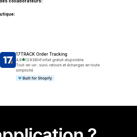
des collaborateurs:
utique:
17TRACK Order Tracking
étoile(s) sur 5
4,9
(3 838)
•
Forfait gratuit disponible
3838 avis au total
Tout-en-un : suivi, retours et échanges en toute
simplicité
Built for Shopify
pplication ?