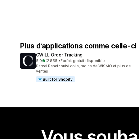
Plus d’applications comme celle-ci
CWILL Order Tracking
étoile(s) sur 5
5,0
(2 855)
•
Forfait gratuit disponible
2855 avis au total
Parcel Panel : suivi colis, moins de WISMO et plus de
ventes
Built for Shopify
Vous souhai