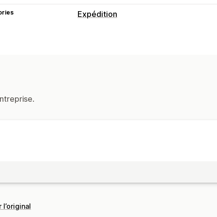
ories
Expédition
Étiquettes et emballages
Création d’étiquette
Personnalisation
Frais d’expédition
ntreprise.
 l’original