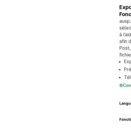
Expo
Fonc
ausp.
sélec
à l’a
afin 
Post,
fichi
Exp
Pré
Tél
Con
Langu
Fonct