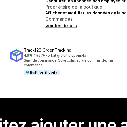
Consulter les données des employés et 
Propriétaire de la boutique
Afficher et modifier les données de la bo
Commandes
Voir les détails
Track123 Order Tracking
étoile(s) sur 5
4,9
(1 567)
•
Forfait gratuit disponible
1567 avis au total
Suivi de commande, Suivi colis, suivre commande, mail
commande
Built for Shopify
tez ajouter une a