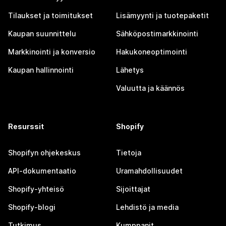
Tilaukset ja toimitukset
Lisämyynti ja tuotepaketit
Kaupan suunnittelu
Sähköpostimarkkinointi
Markkinointi ja konversio
Hakukoneoptimointi
Kaupan hallinnointi
Lähetys
Valuutta ja käännös
Resurssit
Shopify
Shopifyn ohjekeskus
Tietoja
API-dokumentaatio
Uramahdollisuudet
Shopify-yhteisö
Sijoittajat
Shopify-blogi
Lehdistö ja media
Tutkimus
Kumppanit