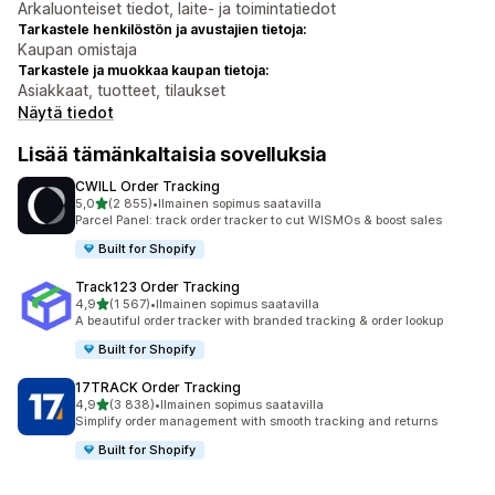
Arkaluonteiset tiedot, laite- ja toimintatiedot
Tarkastele henkilöstön ja avustajien tietoja:
Kaupan omistaja
Tarkastele ja muokkaa kaupan tietoja:
Asiakkaat, tuotteet, tilaukset
Näytä tiedot
Lisää tämänkaltaisia sovelluksia
CWILL Order Tracking
/ 5 tähteä
5,0
(2 855)
•
Ilmainen sopimus saatavilla
2855 arvostelua yhteensä
Parcel Panel: track order tracker to cut WISMOs & boost sales
Built for Shopify
Track123 Order Tracking
/ 5 tähteä
4,9
(1 567)
•
Ilmainen sopimus saatavilla
1567 arvostelua yhteensä
A beautiful order tracker with branded tracking & order lookup
Built for Shopify
17TRACK Order Tracking
/ 5 tähteä
4,9
(3 838)
•
Ilmainen sopimus saatavilla
3838 arvostelua yhteensä
Simplify order management with smooth tracking and returns
Built for Shopify