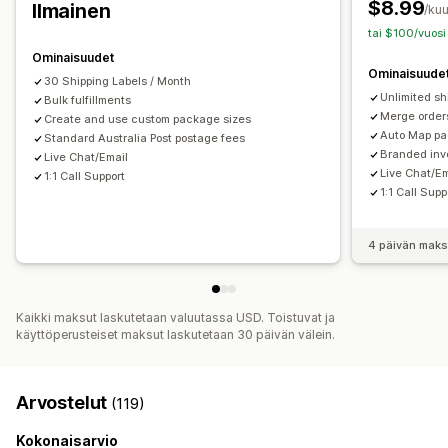
$8.99
Ilmainen
/ku
tai $100/vuosi
Ominaisuudet
Ominaisuude
30 Shipping Labels / Month
Unlimited sh
Bulk fulfillments
Merge orders
Create and use custom package sizes
Auto Map pa
Standard Australia Post postage fees
Branded invo
Live Chat/Email
Live Chat/Em
1:1 Call Support
1:1 Call Supp
4 päivän maks
Kaikki maksut laskutetaan valuutassa USD. Toistuvat ja
käyttöperusteiset maksut laskutetaan 30 päivän välein.
Arvostelut
(119)
Kokonaisarvio