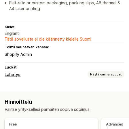
Flat-rate or custom packaging, packing slips, A6 thermal &
A4 laser printing
Kielet
Englanti
Tätä sovellusta ei ole käännetty kielelle Suomi
Toimii seuraavan kanssa:
Shopify Admin
Luokat
Lähetys
Näytä ominaisuudet
Tarrat ja pakkaukset
Tarrojen luominen
Joukkotulostus
Osoitteen vahvistus
Hinnoittelu
Pakkausluettelot
Pakkaukset
Toimitussäännöt
Valitse yrityksellesi parhaiten sopiva sopimus.
Toimituspäivä
Tilausten synkronointi
Kuljetuspalvelun valinta
Toimitushinnat
Free
Advanced