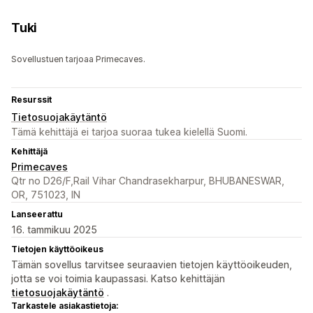
Tuki
Sovellustuen tarjoaa Primecaves.
Resurssit
Tietosuojakäytäntö
Tämä kehittäjä ei tarjoa suoraa tukea kielellä Suomi.
Kehittäjä
Primecaves
Qtr no D26/F,Rail Vihar Chandrasekharpur, BHUBANESWAR,
OR, 751023, IN
Lanseerattu
16. tammikuu 2025
Tietojen käyttöoikeus
Tämän sovellus tarvitsee seuraavien tietojen käyttöoikeuden,
jotta se voi toimia kaupassasi. Katso kehittäjän
tietosuojakäytäntö
.
Tarkastele asiakastietoja: