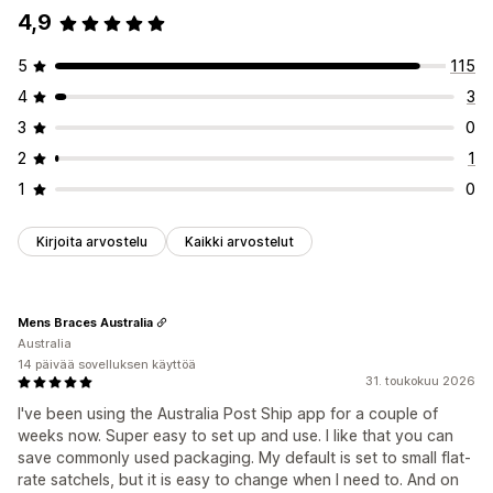
4,9
5
115
4
3
3
0
2
1
1
0
Kirjoita arvostelu
Kaikki arvostelut
Mens Braces Australia
Australia
14 päivää sovelluksen käyttöä
31. toukokuu 2026
I've been using the Australia Post Ship app for a couple of
weeks now. Super easy to set up and use. I like that you can
save commonly used packaging. My default is set to small flat-
rate satchels, but it is easy to change when I need to. And on