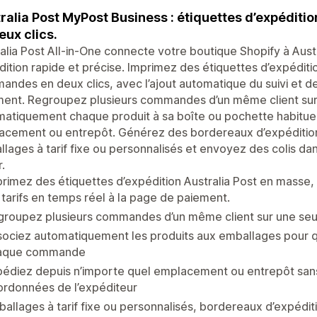
ralia Post MyPost Business : étiquettes d’expéditio
eux clics.
alia Post All-in-One connecte votre boutique Shopify à Aus
ition rapide et précise. Imprimez des étiquettes d’expéditio
ndes en deux clics, avec l’ajout automatique du suivi et de
ent. Regroupez plusieurs commandes d’un même client sur 
atiquement chaque produit à sa boîte ou pochette habituel
cement ou entrepôt. Générez des bordereaux d’expédition 
lages à tarif fixe ou personnalisés et envoyez des colis dan
r.
rimez des étiquettes d’expédition Australia Post en masse,
 tarifs en temps réel à la page de paiement.
groupez plusieurs commandes d’un même client sur une seu
ociez automatiquement les produits aux emballages pour q
aque commande
édiez depuis n’importe quel emplacement ou entrepôt sans 
ordonnées de l’expéditeur
allages à tarif fixe ou personnalisés, bordereaux d’expédi