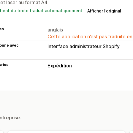
et laser au format A4
tient du texte traduit automatiquement
Afficher l’original
es
anglais
Cette application n’est pas traduite en
ionne avec
Interface administrateur Shopify
ories
Expédition
Étiquettes et emballages
Création d’étiquette
Impression en b
Bordereaux d’expédition
Emballage
Date de livraison
Synchronisation d
Sélection du transporteur
Frais d’exp
ntreprise.