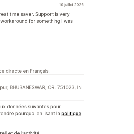
19 juillet 2026
reat time saver. Support is very
a workaround for something I was
e directe en Français.
arpur, BHUBANESWAR, OR, 751023, IN
 aux données suivantes pour
endre pourquoi en lisant la
politique
l et de l’activité