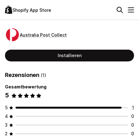
Shopify App Store
Australia Post Collect
Installieren
Rezensionen
(1)
Gesamtbewertung
5
5
1
4
0
3
0
2
0