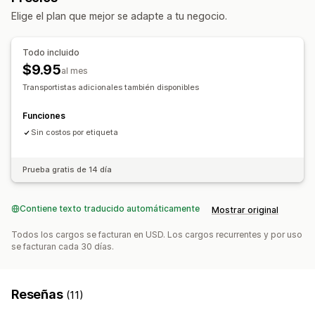
Selección de empresa de transportes
Tarifas de envío
Elige el plan que mejor se adapte a tu negocio.
Basado en el producto
Basado en la cantidad
Gestión de envíos
Basado en el peso
Código postal
Sincronización de pedidos
Seguimiento en tiempo real
Todo incluido
Personalización
Notificaciones de correo electrónico
$9.95
al mes
Restricciones de apartados de correos
Actualizaciones de pedidos
Transportistas adicionales también disponibles
Páginas de seguimiento
Fecha de entrega
Cronogramas
Funciones
Validación de direcciones
Ocultar tasas
Geolocalización
Sin costos por etiqueta
Prueba gratis de 14 día
Contiene texto traducido automáticamente
Mostrar original
Todos los cargos se facturan en USD. Los cargos recurrentes y por uso
se facturan cada 30 días.
Reseñas
(11)