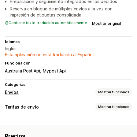
Preparación y seguimiento integrados en los pedidos
Reserva en bloque de múltiples envíos a la vez con
impresión de etiquetas consolidada
Contiene texto traducido automáticamente
Mostrar original
Idiomas
Inglés
Esta aplicación no está traducida al Español
Funciona con
Australia Post Api
Mypost Api
Categorías
Envíos
Mostrar funciones
Etiquetas y embalaje
Tarifas de envío
Mostrar funciones
Creación de etiquetas
Validación de direcciones
Cálculo de tasas
Nota de entrega
Reglas de envío
Fecha de entrega
Tarifa fija
Basado en la empresa de transportes
Sincronización de pedidos
Precios
Basado en la dimensión
Basado en la distancia