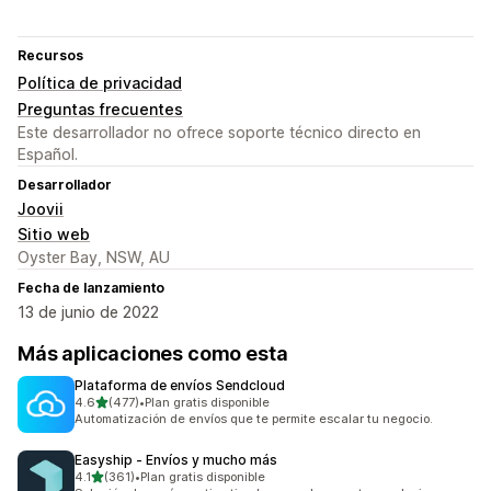
Recursos
Política de privacidad
Preguntas frecuentes
Este desarrollador no ofrece soporte técnico directo en
Español.
Desarrollador
Joovii
Sitio web
Oyster Bay, NSW, AU
Fecha de lanzamiento
13 de junio de 2022
Más aplicaciones como esta
Plataforma de envíos Sendcloud
de 5 estrellas
4.6
(477)
•
Plan gratis disponible
477 reseñas en total
Automatización de envíos que te permite escalar tu negocio.
Easyship ‑ Envíos y mucho más
de 5 estrellas
4.1
(361)
•
Plan gratis disponible
361 reseñas en total