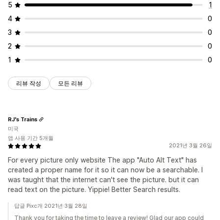
5
1
4
0
3
0
2
0
1
0
리뷰 작성
모든 리뷰
RJ's Trains
미국
앱 사용 기간 5개월
2021년 3월 26일
For every picture only website The app "Auto Alt Text" has
created a proper name for it so it can now be a searchable. I
was taught that the internet can't see the picture. but it can
read text on the picture. Yippie! Better Search results.
답글 Pixc개 2021년 3월 28일
Thank you for taking the time to leave a review! Glad our app could