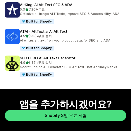
AltKing: AI Alt Text SEO & ADA
별 5개 중
5.0
(126)
•
무료
총 리뷰 126개
Optimize all image ALT Texts, improve SEO & Accessibility: ADA
Built for Shopify
ATAI ‑ AltText.ai AI Alt Text
별 5개 중
4.5
(135)
•
무료 설치
총 리뷰 135개
AI writes alt text from your product data, for SEO and ADA.
Built for Shopify
SEO HERO AI Alt Text Generator
별 5개 중
4.9
(157)
•
무료 설치
총 리뷰 157개
Secret Recipe AI: Generate SEO Alt Text That Actually Ranks
Built for Shopify
앱을 추가하시겠어요?
Shopify 3일 무료 체험