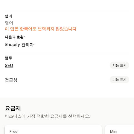
언어
영어
이 앱은 한국어로 번역되지 않았습니다
다음과 호환:
Shopify 관리자
범주
SEO
기능 표시
SEO 도구
접근성
기능 표시
대체 텍스트
대량 편집
로컬 SEO
이미지 최적화
콘텐츠 최적화
규정 준수 유형
메타데이터 최적화
자동화
ADA
AODA
EAA
WCAG
지역 기반
실적 모니터링
요금제
접근성 도구
분석 정보 및 팁
분석
콘텐츠 분석
비즈니스에 가장 적합한 요금제를 선택하세요.
대체 텍스트
SEO
분석
Free
Mini