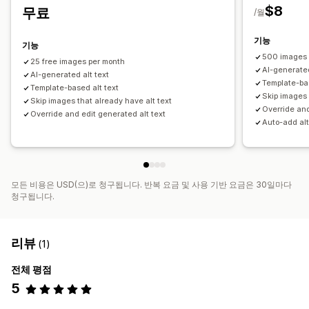
$8
무료
/월
기능
기능
500 images 
25 free images per month
AI-generated
AI-generated alt text
Template-bas
Template-based alt text
Skip images 
Skip images that already have alt text
Override and
Override and edit generated alt text
Auto-add alt
모든 비용은 USD(으)로 청구됩니다. 반복 요금 및 사용 기반 요금은 30일마다
청구됩니다.
리뷰
(1)
전체 평점
5