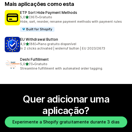
Mais aplicações como esta
ETP Sort Hide Payment Methods
de 5 estrelas
5,0
(367)
•
Gratuito
367 total de avaliações
Hide, sort, reorder, rename payment methods with payment rules
Built for Shopify
EU Withdrawal Button
de 5 estrelas
4,9
(88)
•
Plano gratuito disponível
88 total de avaliações
In 2 clicks activated | widerruf button | EU 2023/2673
Deshi Fulfillment
de 5 estrelas
5,0
(1)
•
Gratuito
1 total de avaliações
Streamline fulfillment with automated order tagging.
Quer adicionar uma
aplicação?
Experimente a Shopify gratuitamente durante 3 dias