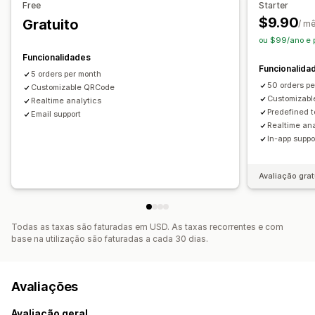
Free
Starter
$9.90
Gratuito
/ m
ou $99/ano e 
Funcionalidades
Funcionalida
5 orders per month
50 orders p
Customizable QRCode
Customizab
Realtime analytics
Predefined 
Email support
Realtime ana
In-app suppo
Avaliação grat
Todas as taxas são faturadas em USD. As taxas recorrentes e com
base na utilização são faturadas a cada 30 dias.
Avaliações
Avaliação geral