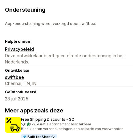
Ondersteuning
App-ondersteuning wordt verzorgd door swiftbee.
Hulpbronnen
Privacybeleid
Deze ontwikkelaar biedt geen directe ondersteuning in het
Nederlands.
Ontwikkelaar
swiftbee
Chennai, TN, IN
Geïntroduceerd
28 juli 2025
Meer apps zoals deze
Free Shipping Discounts ‑ SC
van 5 sterren
5,0
(72)
•
Gratis abonnement beschikbaar
72 recensies in totaal
Bied klanten verzendkortingen aan op basis van voorwaarden
Built for Shopify