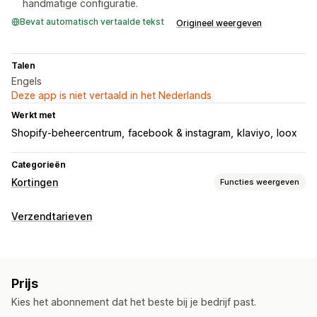
handmatige configuratie.
Bevat automatisch vertaalde tekst
Origineel weergeven
Talen
Engels
Deze app is niet vertaald in het Nederlands
Werkt met
Shopify-beheercentrum
facebook & instagram
klaviyo
loox
Categorieën
Kortingen
Functies weergeven
Soorten kortingen
Verzendtarieven
Kortingscodes
Coupons
Vaste prijzen
Volumekortingen
Percentagekortingen
Gratis verzending
Pop-ups
Aangepaste kortingen
Prijs
Kortingen beheren
Kies het abonnement dat het beste bij je bedrijf past.
Aangepaste code
Campagnes
Korting stapelen