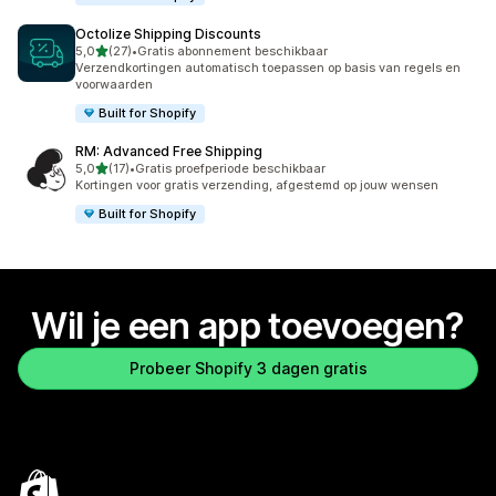
Octolize Shipping Discounts
van 5 sterren
5,0
(27)
•
Gratis abonnement beschikbaar
27 recensies in totaal
Verzendkortingen automatisch toepassen op basis van regels en
voorwaarden
Built for Shopify
RM: Advanced Free Shipping
van 5 sterren
5,0
(17)
•
Gratis proefperiode beschikbaar
17 recensies in totaal
Kortingen voor gratis verzending, afgestemd op jouw wensen
Built for Shopify
Wil je een app toevoegen?
Probeer Shopify 3 dagen gratis