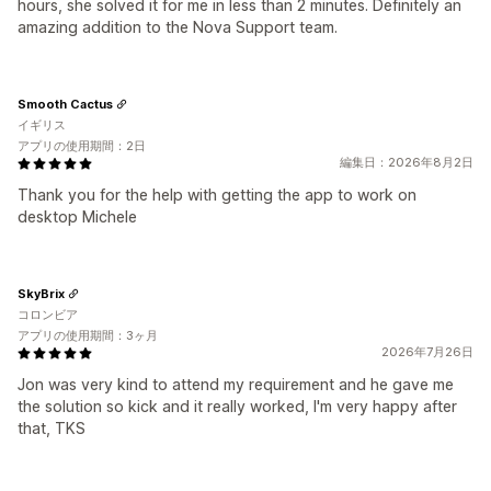
hours, she solved it for me in less than 2 minutes. Definitely an
amazing addition to the Nova Support team.
Smooth Cactus
イギリス
アプリの使用期間：2日
編集日：2026年8月2日
Thank you for the help with getting the app to work on
desktop Michele
SkyBrix
コロンビア
アプリの使用期間：3ヶ月
2026年7月26日
Jon was very kind to attend my requirement and he gave me
the solution so kick and it really worked, I'm very happy after
that, TKS