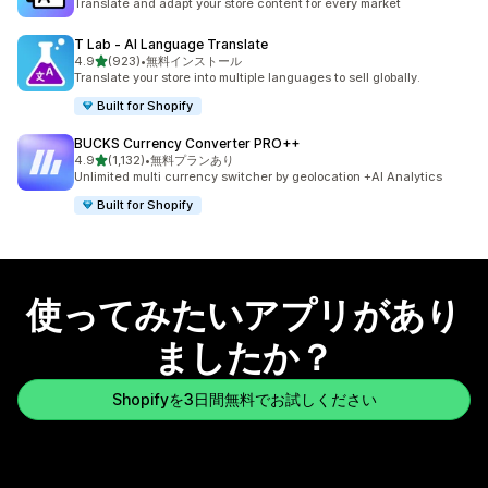
Translate and adapt your store content for every market
T Lab ‑ AI Language Translate
5つ星中
4.9
(923)
•
無料インストール
合計レビュー数：923件
Translate your store into multiple languages to sell globally.
Built for Shopify
BUCKS Currency Converter PRO++
5つ星中
4.9
(1,132)
•
無料プランあり
合計レビュー数：1132件
Unlimited multi currency switcher by geolocation +AI Analytics
Built for Shopify
使ってみたいアプリがあり
ましたか？
Shopifyを3日間無料でお試しください