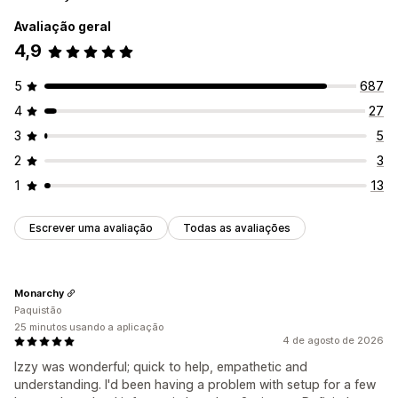
Avaliação geral
4,9
5
687
4
27
3
5
2
3
1
13
Escrever uma avaliação
Todas as avaliações
Monarchy
Paquistão
25 minutos usando a aplicação
4 de agosto de 2026
Izzy was wonderful; quick to help, empathetic and
understanding. I'd been having a problem with setup for a few