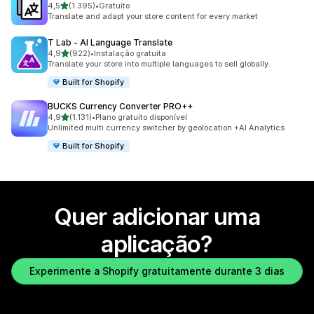
de 5 estrelas
4,5
(1.395)
•
Gratuito
1395 total de avaliações
Translate and adapt your store content for every market
T Lab ‑ AI Language Translate
de 5 estrelas
4,9
(922)
•
Instalação gratuita
922 total de avaliações
Translate your store into multiple languages to sell globally.
Built for Shopify
BUCKS Currency Converter PRO++
de 5 estrelas
4,9
(1.131)
•
Plano gratuito disponível
1131 total de avaliações
Unlimited multi currency switcher by geolocation +AI Analytics
Built for Shopify
Quer adicionar uma
aplicação?
Experimente a Shopify gratuitamente durante 3 dias