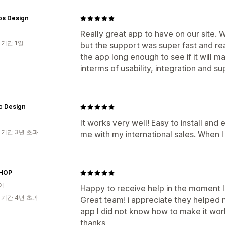
s Design
Really great app to have on our site. 
 기간 1일
but the support was super fast and rea
the app long enough to see if it will m
interms of usability, integration and su
c Design
It works very well! Easy to install and e
 기간 3년 초과
me with my international sales. When I
HOP
이
Happy to receive help in the moment I
 기간 4년 초과
Great team! i appreciate they helped 
app I did not know how to make it wor
thanks