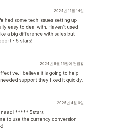
2024년 11월 14일
We had some tech issues setting up
lly easy to deal with. Haven't used
ake a big difference with sales but
pport - 5 stars!
2024년 8월 16일에 편집됨
ffective. I believe it is going to help
 needed support they fixed it quickly.
2025년 4월 6일
 need! ***** 5stars
me to use the currency conversion
k!