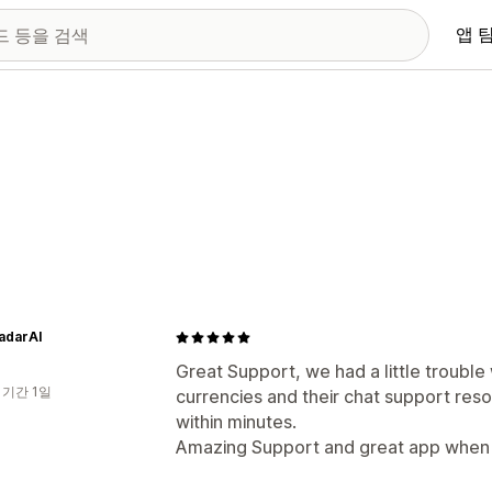
앱 
adarAI
Great Support, we had a little trouble 
 기간 1일
currencies and their chat support resol
within minutes.
Amazing Support and great app when 