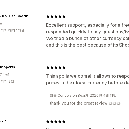
Seymours Irish Shortbread
드
Excellent support, especially for a free
 기간 대략 1개월
responded quickly to any questions/i
We tried a bunch of other currency co
and this is the best because of its Sho
utoparts
부아르
This app is welcome! It allows to resp
 기간 2일
prices in their local currency before 
답글 Conversion Bear개 2020년 4월 11일
thank you for the great review 🤝🤝🤝
Skin