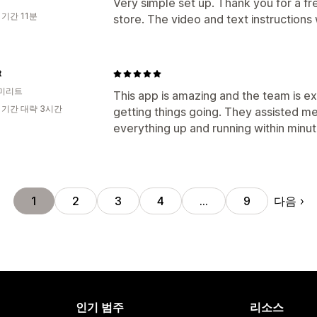
Very simple set up. Thank you for a fr
 기간 11분
store. The video and text instructions
t
미리트
This app is amazing and the team is ex
 기간 대략 3시간
getting things going. They assisted me 
everything up and running within minu
다음
1
2
3
4
…
9
인기 범주
리소스