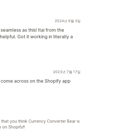
2024년 6월 3일
 seamless as this! Itai from the
lpful. Got it working in literally a
2023년 7월 17일
 come across on the Shopify app
that you think Currency Converter Bear is
 on Shopify!!