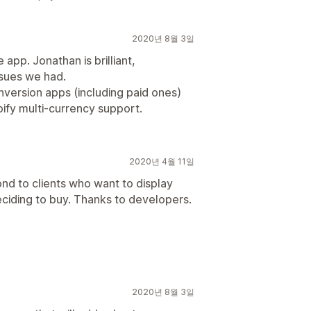
2020년 8월 3일
 app. Jonathan is brilliant,
ssues we had.
nversion apps (including paid ones)
pify multi-currency support.
2020년 4월 11일
ond to clients who want to display
deciding to buy. Thanks to developers.
2020년 8월 3일