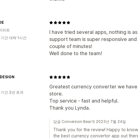
DE
미리트
I have tried several apps, nothing is as
 기간 대략 1시간
support team is super responsive and he
couple of minutes!
Well done to the team!
DESIGN
Greatest currency converter we have
 기간 2년 초과
store.
Top service - fast and helpful.
Thank you Lynda.
답글 Conversion Bear개 2023년 7월 24일
Thank you for the review! Happy to know 
the best currency convertor app out there