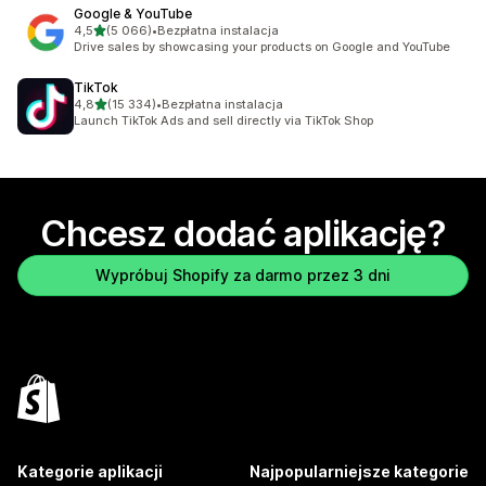
Google & YouTube
na 5 gwiazdek
4,5
(5 066)
•
Bezpłatna instalacja
Łączna liczba recenzji: 5066
Drive sales by showcasing your products on Google and YouTube
TikTok
na 5 gwiazdek
4,8
(15 334)
•
Bezpłatna instalacja
Łączna liczba recenzji: 15334
Launch TikTok Ads and sell directly via TikTok Shop
Chcesz dodać aplikację?
Wypróbuj Shopify za darmo przez 3 dni
Kategorie aplikacji
Najpopularniejsze kategorie