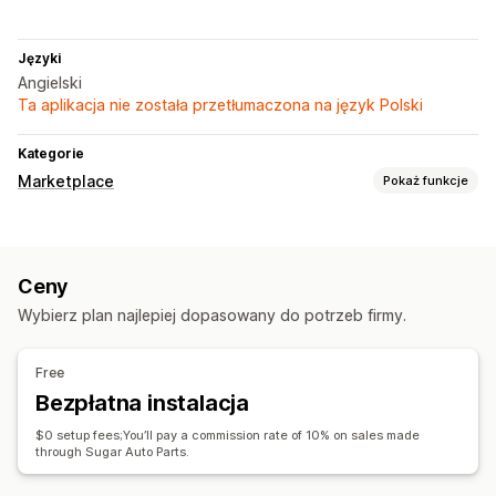
Języki
Angielski
Ta aplikacja nie została przetłumaczona na język Polski
Kategorie
Marketplace
Pokaż funkcje
Zarządzanie ofertami
Synchronizacja produktu
Wybór produktu
Ceny
Zarządzanie zamówieniami
Wybierz plan najlepiej dopasowany do potrzeb firmy.
Synchronizacja zamówień
Synchronizacja śledzenia
Free
Bezpłatna instalacja
$0 setup fees;You’ll pay a commission rate of 10% on sales made
through Sugar Auto Parts.