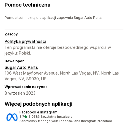
Pomoc techniczna
Pomoc techniczną dla aplikacji zapewnia Sugar Auto Parts.
Zasoby
Polityka prywatności
Ten programista nie oferuje bezpośredniego wsparcia w
języku: Polski.
Deweloper
Sugar Auto Parts
106 West Mayflower Avenue, North Las Vegas, NV, North Las
Vegas, NV, 89030, US
Wprowadzenie na rynek
8 wrzesień 2023
Więcej podobnych aplikacji
Facebook & Instagram
na 5 gwiazdek
3,7
(5 058)
•
Bezpłatna instalacja
Łączna liczba recenzji: 5058
Seamlessly manage your Facebook and Instagram presence