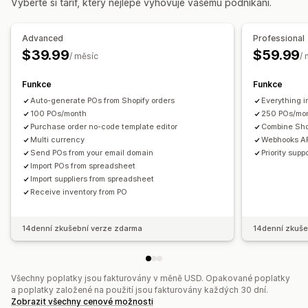
Vyberte si tarif, který nejlépe vyhovuje vašemu podnikání.
Notifikace pro dodavatele
Notifikace dodavatelů
Řízení objednávek
Přizpůsobení
Expedice
Hromadné zpracování
Automatické zpracování
Advanced
Professional
Pravidla notifikací
Dávkové notifikace
E-mailové šablony
Nákupní objednávky
$39.99
$59.99
/ měsíc
/
Přílohy
Označování štítky
Notifikace a analytika
Funkce
Funkce
Notifikace o doplnění skladových zásob
Auto-generate POs from Shopify orders
Everything 
Připomenutí doplnění zásob
Upozornění na nízké zásoby
100 POs/month
250 POs/mo
Purchase order no-code template editor
Combine Sho
Upozornění na prahová množství
Vlastní výkazy
Multi currency
Webhooks API
E-mailová oznámení
Analytika
Send POs from your email domain
Priority supp
Import POs from spreadsheet
Import suppliers from spreadsheet
Receive inventory from PO
14denní zkušební verze zdarma
14denní zkuše
Všechny poplatky jsou fakturovány v měně USD. Opakované poplatky
a poplatky založené na použití jsou fakturovány každých 30 dní.
Zobrazit všechny cenové možnosti