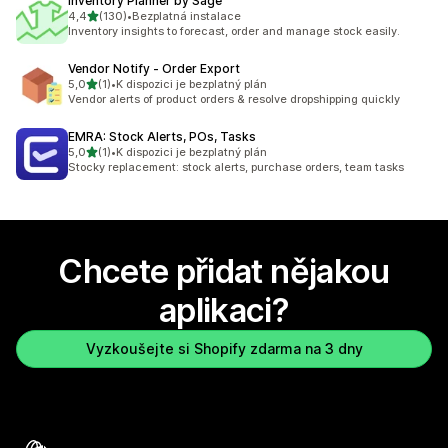
Inventory Planner by Sage
z 5 hvězd
4,4
(130)
•
Bezplatná instalace
Celkový počet recenzí: 130
Inventory insights to forecast, order and manage stock easily.
Vendor Notify ‑ Order Export
z 5 hvězd
5,0
(1)
•
K dispozici je bezplatný plán
Celkový počet recenzí: 1
Vendor alerts of product orders & resolve dropshipping quickly
EMRA: Stock Alerts, POs, Tasks
z 5 hvězd
5,0
(1)
•
K dispozici je bezplatný plán
Celkový počet recenzí: 1
Stocky replacement: stock alerts, purchase orders, team tasks
Chcete přidat nějakou
aplikaci?
Vyzkoušejte si Shopify zdarma na 3 dny