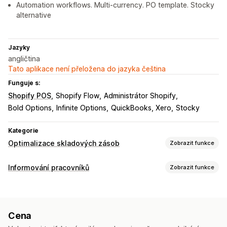
Automation workflows. Multi-currency. PO template. Stocky
alternative
Jazyky
angličtina
Tato aplikace není přeložena do jazyka čeština
Funguje s:
Shopify POS
Shopify Flow
Administrátor Shopify
Bold Options
Infinite Options
QuickBooks, Xero
Stocky
Kategorie
Optimalizace skladových zásob
Zobrazit funkce
Správa skladových zásob
Informování pracovníků
Zobrazit funkce
Sledování skladových zásob
Typy notifikací
Automatické doplnění skladových zásob
Předpovědi
Upozornění týkající se skladových zásob
Jednotky SKU
Doplňování skladových zásob
Cena
Nákupní objednávky
Informování pracovníků
Převod zásob
Automatizace pracovního postupu