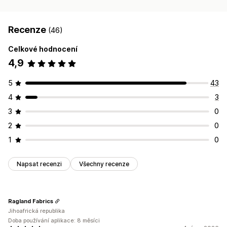
Recenze
(46)
Celkové hodnocení
4,9
5
43
4
3
3
0
2
0
1
0
Napsat recenzi
Všechny recenze
Ragland Fabrics
Jihoafrická republika
Doba používání aplikace: 8 měsíci