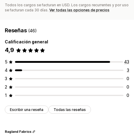
Todos los cargos se facturan en USD. Los cargos recurrentes y por uso
se facturan cada 30 días.
Ver todas las opciones de precios
Reseñas
(46)
Calificación general
4,9
5
43
4
3
3
0
2
0
1
0
Escribir una reseña
Todas las reseñas
Ragland Fabrics