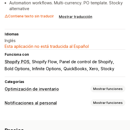
Automation workflows. Multi-currency. PO template. Stocky
alternative
Contiene texto sin traducir
Mostrar traducción
Idiomas
Inglés
Esta aplicación no está traducida al Español
Funciona con
Shopify POS
Shopify Flow
Panel de control de Shopify
Bold Options
Infinite Options
QuickBooks, Xero
Stocky
Categorías
Optimización de inventario
Mostrar funciones
Gestión de inventario
Notificaciones al personal
Mostrar funciones
Seguimiento de inventario
Reposición automática
Tipos de notificación
Previsión
SKU
Reabastecimiento de existencias
Alertas de existencias
Pedidos de compra
Transferencia de existencias