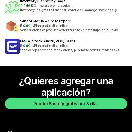
Inventory Planner by Sage
de 5 estrellas
4.4
(130)
•
Instalación gratuita
130 reseñas en total
Inventory insights to forecast, order and manage stock easily.
Vendor Notify ‑ Order Export
de 5 estrellas
5.0
(1)
•
Plan gratis disponible
1 reseñas en total
Vendor alerts of product orders & resolve dropshipping quickly
EMRA: Stock Alerts, POs, Tasks
de 5 estrellas
5.0
(1)
•
Plan gratis disponible
1 reseñas en total
Stocky replacement: stock alerts, purchase orders, team tasks
¿Quieres agregar una
aplicación?
Prueba Shopify gratis por 3 días