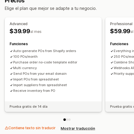
Precios
Notificaciones al personal
Notificaciones de proveedores
Automatización del flujo de trabajo
Elige el plan que mejor se adapte a tu negocio.
Notificaciones de proveedores
Gestión de pedidos
Personalización
Envíos
Procesamiento masivo
Procesamiento automático
Advanced
Professional
Reglas de notificaciones
Notificaciones en lote
Pedidos de compra
$39.99
$59.99
al mes
a
Plantillas de correo electrónico
Adjuntos
Etiquetas
Notificaciones e informes y estadísticas
Funciones
Funciones
Notificaciones de reposición
Auto-generate POs from Shopify orders
Everything 
Recordatorios de reabastecimiento
100 POs/month
250 POs/mo
Purchase order no-code template editor
Combine Sho
Alertas de existencias bajas
Alertas de umbral
Multi currency
Webhooks API
Informes personalizados
Send POs from your email domain
Priority supp
Notificaciones de correo electrónico
Import POs from spreadsheet
Import suppliers from spreadsheet
Informes y estadísticas
Receive inventory from PO
Prueba gratis de 14 día
Prueba gratis 
Contiene texto sin traducir
Mostrar traducción