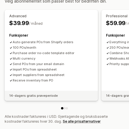
Velg abonnementet som passer best for bedriften din.
Tilpasning
Frakt
Massebehandling
Automatisk behandling
Varslingsregler
Massevarsler
E-postmaler
Vedlegg
Innkjøpsordre
Advanced
Professional
Tagging
$39.99
$59.99
/ måned
/
Varsler og analyse
Varsler om tilbakeføring til lager
Påminnelser om påfylling
Funksjoner
Funksjoner
Varsler om lav lagerbeholdning
Terskelvarsler
Auto-generate POs from Shopify orders
Everything 
Tilpassede rapporter
E-postvarsler
Analyse
100 POs/month
250 POs/mo
Purchase order no-code template editor
Combine Sho
Multi currency
Webhooks API
Send POs from your email domain
Priority supp
Import POs from spreadsheet
Import suppliers from spreadsheet
Receive inventory from PO
14-dagers gratis prøveperiode
14-dagers gra
Alle kostnader faktureres i USD. Gjentagende og bruksbaserte
kostnader faktureres hver 30. dag.
Se alle prisalternativer