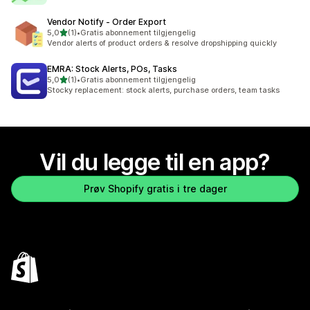
Vendor Notify ‑ Order Export
av 5 stjerner
5,0
(1)
•
Gratis abonnement tilgjengelig
Totalt 1 omtaler
Vendor alerts of product orders & resolve dropshipping quickly
EMRA: Stock Alerts, POs, Tasks
av 5 stjerner
5,0
(1)
•
Gratis abonnement tilgjengelig
Totalt 1 omtaler
Stocky replacement: stock alerts, purchase orders, team tasks
Vil du legge til en app?
Prøv Shopify gratis i tre dager