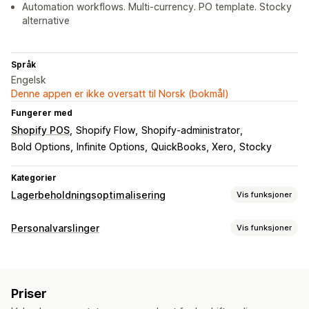
Automation workflows. Multi-currency. PO template. Stocky
alternative
Språk
Engelsk
Denne appen er ikke oversatt til Norsk (bokmål)
Fungerer med
Shopify POS
Shopify Flow
Shopify-administrator
Bold Options
Infinite Options
QuickBooks, Xero
Stocky
Kategorier
Lagerbeholdningsoptimalisering
Vis funksjoner
Håndtering av lagerbeholdning
Personalvarslinger
Vis funksjoner
Lagersporing
Automatisk tilbakeføring til lager
Prognose
Varslingstyper
SKU-er
Lagerpåfylling
Lageroverføring
Lagerbeholdningsvarsler
Innkjøpsordre
Personalvarslinger
Arbeidsflytautomatisering
Priser
Leverandørvarsler
Selgervarslinger
Bestillingsadministrering