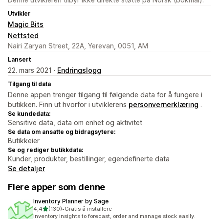
Utvikler
Magic Bits
Nettsted
Nairi Zaryan Street, 22A, Yerevan, 0051, AM
Lansert
22. mars 2021 ·
Endringslogg
Tilgang til data
Denne appen trenger tilgang til følgende data for å fungere i
butikken. Finn ut hvorfor i utviklerens
personvernerklæring
.
Se kundedata:
Sensitive data, data om enhet og aktivitet
Se data om ansatte og bidragsytere:
Butikkeier
Se og rediger butikkdata:
Kunder, produkter, bestillinger, egendefinerte data
Se detaljer
Flere apper som denne
Inventory Planner by Sage
av 5 stjerner
4,4
(130)
•
Gratis å installere
Totalt 130 omtaler
Inventory insights to forecast, order and manage stock easily.