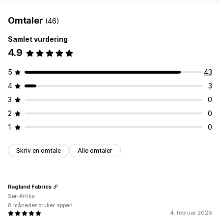
Omtaler
(46)
Samlet vurdering
4.9
5
43
4
3
3
0
2
0
1
0
Skriv en omtale
Alle omtaler
Ragland Fabrics
Sør-Afrika
8 måneder bruker appen
4. februar 2026