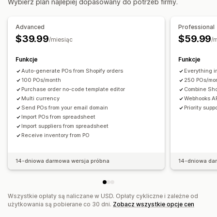
Wybierz plan najlepiej dopasowany do potrzeb firmy.
Powiadomienia dla dostawców towaru
Wysyłka
Zbiorcze przetwarzanie
Powiadomienia dla dostawców zewnętrznych
Automatyczne przetwarzanie
Zamówienia
Advanced
Professional
Dostosowanie
$39.99
$59.99
/miesiąc
/
Powiadomienia i analizy
Reguły powiadamiania
Powiadomienia zbiorcze
Powiadomienia o uzupełnieniu zapasów
Szablony e-maili
Załączniki
Oznaczanie
Funkcje
Funkcje
Przypomnienia o uzupełnieniu zapasów
Auto-generate POs from Shopify orders
Everything 
Powiadomienia o niskiej dostępności produktu
100 POs/month
250 POs/mo
Purchase order no-code template editor
Combine Sho
Alerty osiągnięcia progu
Niestandardowe raporty
Multi currency
Webhooks API
Powiadomienia e-mail
Analizy
Send POs from your email domain
Priority supp
Import POs from spreadsheet
Import suppliers from spreadsheet
Receive inventory from PO
14-dniowa darmowa wersja próbna
14-dniowa da
Wszystkie opłaty są naliczane w USD. Opłaty cykliczne i zależne od
użytkowania są pobierane co 30 dni.
Zobacz wszystkie opcje cen