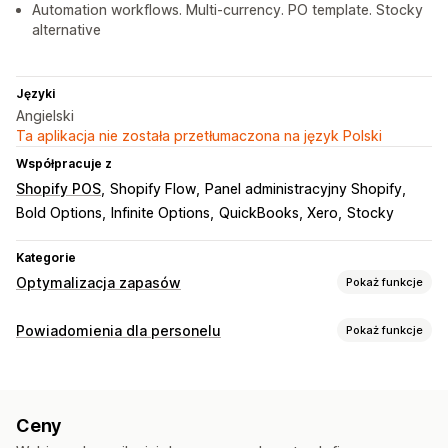
Automation workflows. Multi-currency. PO template. Stocky
alternative
Języki
Angielski
Ta aplikacja nie została przetłumaczona na język Polski
Współpracuje z
Shopify POS
Shopify Flow
Panel administracyjny Shopify
Bold Options
Infinite Options
QuickBooks, Xero
Stocky
Kategorie
Optymalizacja zapasów
Pokaż funkcje
Zarządzanie zapasami
Powiadomienia dla personelu
Pokaż funkcje
Śledzenie zapasów
Auto-restock
Prognozy
Typy powiadomień
Jednostki SKU
Uzupełnianie zapasów
Powiadomienia o dostępności produktu
Zamówienia
Przenoszenie zapasów
Automatyzacja workflow
Ceny
Powiadomienia dla personelu
Zarządzanie zamówieniami