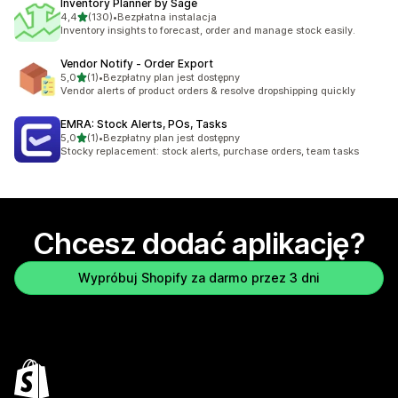
Inventory Planner by Sage
na 5 gwiazdek
4,4
(130)
•
Bezpłatna instalacja
Łączna liczba recenzji: 130
Inventory insights to forecast, order and manage stock easily.
Vendor Notify ‑ Order Export
na 5 gwiazdek
5,0
(1)
•
Bezpłatny plan jest dostępny
Łączna liczba recenzji: 1
Vendor alerts of product orders & resolve dropshipping quickly
EMRA: Stock Alerts, POs, Tasks
na 5 gwiazdek
5,0
(1)
•
Bezpłatny plan jest dostępny
Łączna liczba recenzji: 1
Stocky replacement: stock alerts, purchase orders, team tasks
Chcesz dodać aplikację?
Wypróbuj Shopify za darmo przez 3 dni