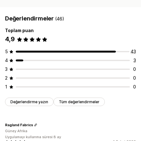
Değerlendirmeler
(46)
Toplam puan
4,9
5
43
4
3
3
0
2
0
1
0
Değerlendirme yazın
Tüm değerlendirmeler
Ragland Fabrics
Güney Afrika
Uygulamayı kullanma süresi:8 ay