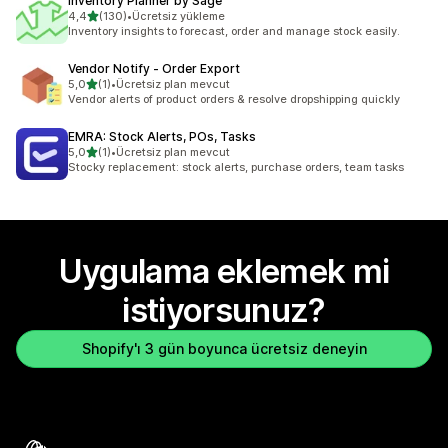
Inventory Planner by Sage
5 yıldız üzerinden
4,4
(130)
•
Ücretsiz yükleme
toplam 130 değerlendirme
Inventory insights to forecast, order and manage stock easily.
Vendor Notify ‑ Order Export
5 yıldız üzerinden
5,0
(1)
•
Ücretsiz plan mevcut
toplam 1 değerlendirme
Vendor alerts of product orders & resolve dropshipping quickly
EMRA: Stock Alerts, POs, Tasks
5 yıldız üzerinden
5,0
(1)
•
Ücretsiz plan mevcut
toplam 1 değerlendirme
Stocky replacement: stock alerts, purchase orders, team tasks
Uygulama eklemek mi
istiyorsunuz?
Shopify'ı 3 gün boyunca ücretsiz deneyin