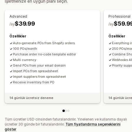
İşletmenize en uygun planı seçin.
Özelleştirme
Kargo
Toplu işleme
Otomatik işleme
Satın alma emirleri
Bildirim kuralları
Toplu bildirimler
E-posta şablonları
Ekler
Advanced
Professional
Bildirimler ve analizler
Etiketleme
$39.99
$59.9
/ay
/ay
Stoka geri ekleme bildirimleri
Yenileme hatırlatıcıları
Düşük stok uyarıları
Eşik uyarıları
Özel raporlar
Özellikler
Özellikler
E-posta bildirimleri
Analiz
Auto-generate POs from Shopify orders
Everything 
100 POs/month
250 POs/mo
Purchase order no-code template editor
Combine Sho
Multi currency
Webhooks API
Send POs from your email domain
Priority supp
Import POs from spreadsheet
Import suppliers from spreadsheet
Receive inventory from PO
14 günlük ücretsiz deneme
14 günlük ücr
Tüm ücretler USD cinsinden faturalandırılır. Yinelenen ve kullanıma dayalı
ücretler 30 günde bir faturalandırılır.
Tüm fiyatlandırma seçeneklerini
göster