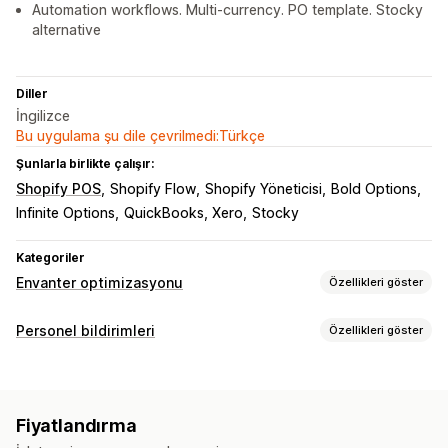
Automation workflows. Multi-currency. PO template. Stocky
alternative
Diller
İngilizce
Bu uygulama şu dile çevrilmedi:Türkçe
Şunlarla birlikte çalışır:
Shopify POS
Shopify Flow
Shopify Yöneticisi
Bold Options
Infinite Options
QuickBooks, Xero
Stocky
Kategoriler
Envanter optimizasyonu
Özellikleri göster
Envanter yönetimi
Personel bildirimleri
Özellikleri göster
Envanter takibi
Stoka otomatik geri ekleme
Tahmin
Bildirim türleri
SKU’lar
Stok yenileme
Stok transferleri
Stok uyarıları
Satın alma emirleri
Personel bildirimleri
İş akışı otomasyonu
Fiyatlandırma
Tedarikçi bildirimleri
Satıcı bildirimleri
Sipariş yönetimi