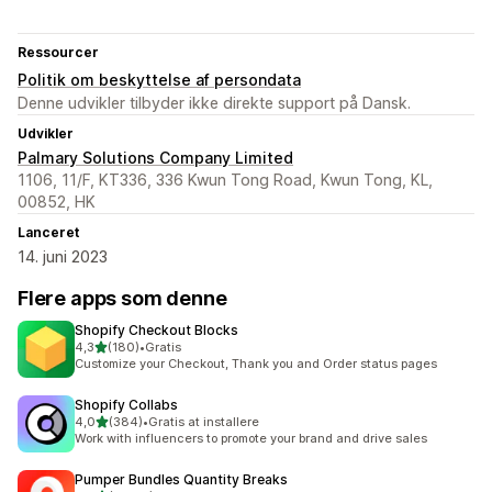
Ressourcer
Politik om beskyttelse af persondata
Denne udvikler tilbyder ikke direkte support på Dansk.
Udvikler
Palmary Solutions Company Limited
1106, 11/F, KT336, 336 Kwun Tong Road, Kwun Tong, KL,
00852, HK
Lanceret
14. juni 2023
Flere apps som denne
Shopify Checkout Blocks
ud af 5 stjerner
4,3
(180)
•
Gratis
180 anmeldelser i alt
Customize your Checkout, Thank you and Order status pages
Shopify Collabs
ud af 5 stjerner
4,0
(384)
•
Gratis at installere
384 anmeldelser i alt
Work with influencers to promote your brand and drive sales
Pumper Bundles Quantity Breaks