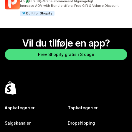
ud af 5 stjerner
4,9
(3.209)
•
Gratis abonnement tilgængeligt
3209 anmeldelser i alt
Increase AOV with Bundle offers, Free Gift & Volume Discount!
Built for Shopify
Vil du tilføje en app?
Prøv Shopify gratis i 3 dage
Appkategorier
Topkategorier
Salgskanaler
Dropshipping