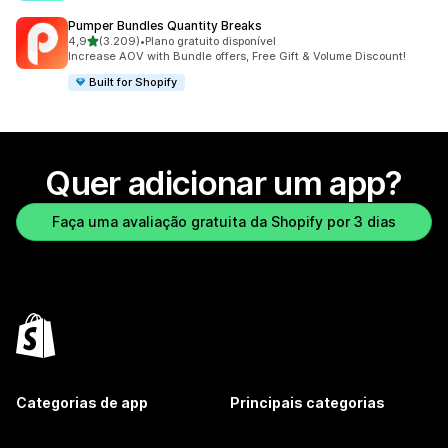
Pumper Bundles Quantity Breaks
de 5 estrelas
4,9
(3.209)
•
Plano gratuito disponível
3209 avaliações ao todo
Increase AOV with Bundle offers, Free Gift & Volume Discount!
Built for Shopify
Quer adicionar um app?
Faça uma avaliação gratuita da Shopify por 3 dias
Categorias de app
Principais categorias