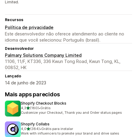
Limited.
Recursos
Política de privacidade
Este desenvolvedor não oferece atendimento ao cliente no
idioma que você selecionou: Português (brasil).
Desenvolvedor
Palmary Solutions Company Limited
1106, 11/F, KT336, 336 Kwun Tong Road, Kwun Tong, KL,
00852, HK
Lançado
14 de junho de 2023
Mais apps parecidos
Shopify Checkout Blocks
de 5 estrelas
4,3
(180)
•
Grátis
180 avaliações ao todo
Customize your Checkout, Thank you and Order status pages
Shopify Collabs
de 5 estrelas
4,0
(384)
•
Grátis para instalar
384 avaliações ao todo
Work with influencers to promote your brand and drive sales