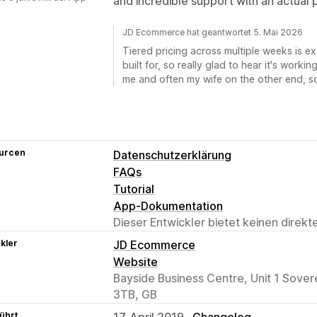
and incredible support with an actual 
JD Ecommerce hat geantwortet 5. Mai 2026
Tiered pricing across multiple weeks is ex
built for, so really glad to hear it's workin
me and often my wife on the other end, so
urcen
Datenschutzerklärung
FAQs
Tutorial
App-Dokumentation
Dieser Entwickler bietet keinen direk
kler
JD Ecommerce
Website
Bayside Business Centre, Unit 1 Sover
3TB, GB
ührt
17. April 2019 ·
Changelog