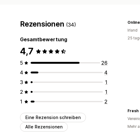
Rezensionen
Onlin
(34)
Irland
25 tag
Gesamtbewertung
4,7
5
26
4
4
3
1
2
1
1
2
Fresh 
Eine Rezension schreiben
Verein
Alle Rezensionen
Mehr al