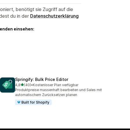
niert, benötigt sie Zugriff auf die
dest du in der
Datenschutzerklärung
genden einsehen:
Springify: Bulk Price Editor
von 5 Sternen
4,8
(40)
•
Kostenloser Plan verfügbar
40 Rezensionen insgesamt
Produktpreise massenhaft bearbeiten und Sales mit
automatischem Zurücksetzen planen
Built for Shopify