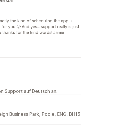
person!
actly the kind of scheduling the app is
g for you 🙂 And yes... support really is just
 thanks for the kind words! Jamie
ten Support auf Deutsch an.
eign Business Park, Poole, ENG, BH15