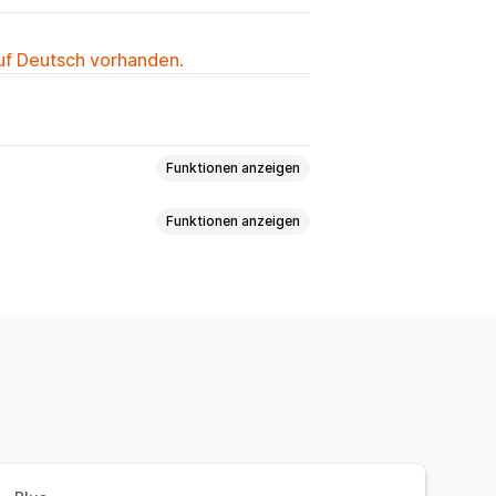
auf Deutsch vorhanden.
Funktionen anzeigen
Funktionen anzeigen
e
Zeitlich begrenzte Angebote
ung
gen
Tagging