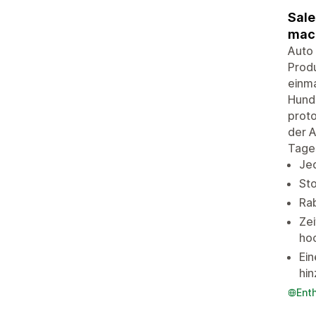
Sale
mach
Auto 
Prod
einma
Hunde
proto
der A
Tage
Jed
Sto
Ra
Zei
ho
Ein
hi
Ent