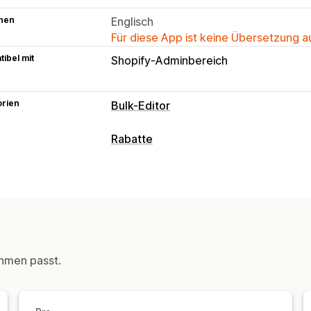
hen
Englisch
Für diese App ist keine Übersetzung 
ibel mit
Shopify-Adminbereich
orien
Bulk-Editor
Bearbeitbare Ressourcen
Rabatte
Produkte
Rabatt-Typen
Aktionen
Pauschalrabatte
Prozentuale Rabatt
Geplante Aufgaben
Massenbearbeit
Countdown Timer
Rabatte verwalten
Massenbearbeitung
Automatisierun
hmen passt.