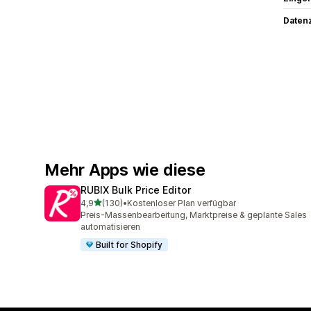
Datenz
Mehr Apps wie diese
RUBIX Bulk Price Editor
von 5 Sternen
4,9
(130)
•
Kostenloser Plan verfügbar
130 Rezensionen insgesamt
Preis-Massenbearbeitung, Marktpreise & geplante Sales
automatisieren
Built for Shopify