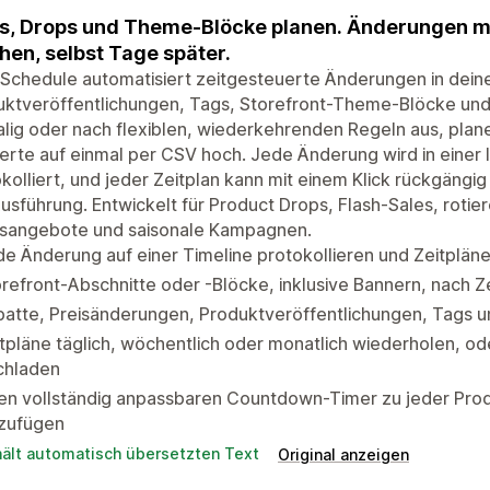
s, Drops und Theme-Blöcke planen. Änderungen mi
en, selbst Tage später.
Schedule automatisiert zeitgesteuerte Änderungen in dein
uktveröffentlichungen, Tags, Storefront-Theme-Blöcke und
lig oder nach flexiblen, wiederkehrenden Regeln aus, pla
rte auf einmal per CSV hoch. Jede Änderung wird in einer l
kolliert, und jeder Zeitplan kann mit einem Klick rückgän
usführung. Entwickelt für Product Drops, Flash-Sales, roti
sangebote und saisonale Kampagnen.
e Änderung auf einer Timeline protokollieren und Zeitplän
refront-Abschnitte oder -Blöcke, inklusive Bannern, nach Z
batte, Preisänderungen, Produktveröffentlichungen, Tags 
tpläne täglich, wöchentlich oder monatlich wiederholen, o
chladen
en vollständig anpassbaren Countdown-Timer zu jeder Prod
nzufügen
hält automatisch übersetzten Text
Original anzeigen