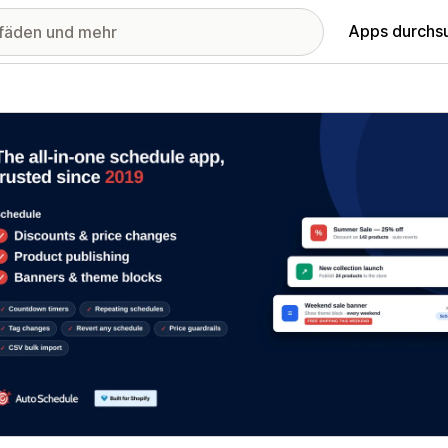
Apps durchs
stellte Bildergalerie