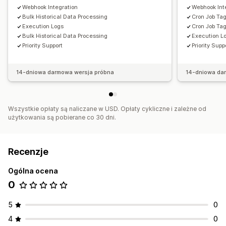
Webhook Integration
Webhook Int
Bulk Historical Data Processing
Cron Job Tag
Execution Logs
Cron Job Ta
Bulk Historical Data Processing
Execution L
Priority Support
Priority Supp
14-dniowa darmowa wersja próbna
14-dniowa da
Wszystkie opłaty są naliczane w USD. Opłaty cykliczne i zależne od
użytkowania są pobierane co 30 dni.
Recenzje
Ogólna ocena
0
5
0
4
0