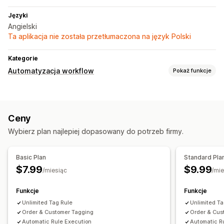
Języki
Angielski
Ta aplikacja nie została przetłumaczona na język Polski
Kategorie
Automatyzacja workflow
Pokaż funkcje
Zadania automatyzacji
Tagi klientów
Wykrywanie oszustw
Realizacja zamówień
Ceny
Oznaczanie zamówień
Tagi produktu
Wybierz plan najlepiej dopasowany do potrzeb firmy.
Przetwarzanie zamówień
Dostosowanie
Basic Plan
Standard Pla
Logika warunkowa
Niestandardowe wyzwalacze
$7.99
$9.99
/miesiąc
/mie
Niestandardowe przepływy pracy
Funkcje
Funkcje
Unlimited Tag Rule
Unlimited T
Order & Customer Tagging
Order & Cus
Automatic Rule Execution
Automatic R