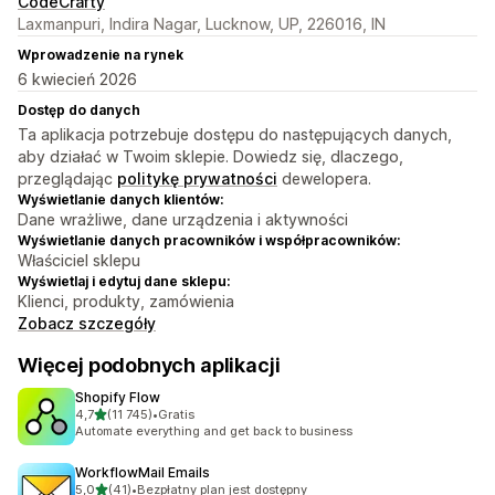
CodeCrafty
Laxmanpuri, Indira Nagar, Lucknow, UP, 226016, IN
Wprowadzenie na rynek
6 kwiecień 2026
Dostęp do danych
Ta aplikacja potrzebuje dostępu do następujących danych,
aby działać w Twoim sklepie. Dowiedz się, dlaczego,
przeglądając
politykę prywatności
dewelopera.
Wyświetlanie danych klientów:
Dane wrażliwe, dane urządzenia i aktywności
Wyświetlanie danych pracowników i współpracowników:
Właściciel sklepu
Wyświetlaj i edytuj dane sklepu:
Klienci, produkty, zamówienia
Zobacz szczegóły
Więcej podobnych aplikacji
Shopify Flow
na 5 gwiazdek
4,7
(11 745)
•
Gratis
Łączna liczba recenzji: 11745
Automate everything and get back to business
WorkflowMail Emails
na 5 gwiazdek
5,0
(41)
•
Bezpłatny plan jest dostępny