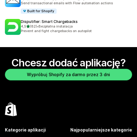
Łączna liczba recenzji: 41
Send transactional emails with Flow automation actions
Built for Shopify
Disputifier: Smart Chargebacks
na 5 gwiazdek
4,5
(82)
•
Bezpłatna instalacja
Łączna liczba recenzji: 82
Prevent and fight chargebacks on autopilot
Chcesz dodać aplikację?
Wypróbuj Shopify za darmo przez 3 dni
Kategorie aplikacji
Najpopularniejsze kategorie