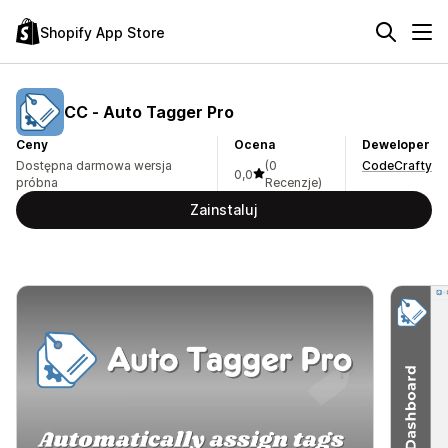
Shopify App Store
CC ‑ Auto Tagger Pro
Ceny
Ocena
Deweloper
Dostępna darmowa wersja
(0
CodeCrafty
0,0
próbna
Recenzje)
Zainstaluj