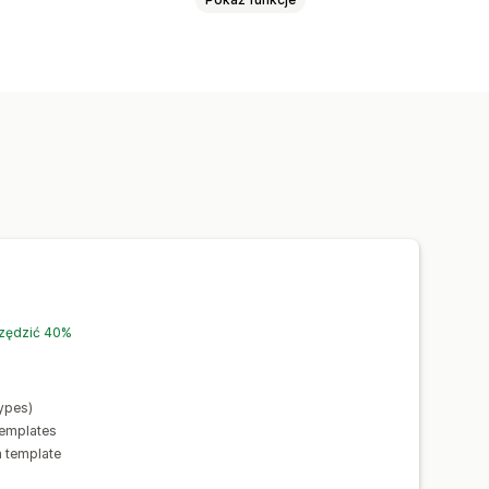
wyzwalacze
Wzorce
Zaplanowane zadania
ych
Zaplanowane zadania
czędzić 40%
types)
templates
n template