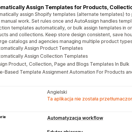
matically Assign Templates for Products, Collecti
atically assign Shopify templates (alternate templates) to 
 manual work. Set rules once and AutoAssign handles temp
ction templates automatically, or bulk assign templates in o
cts and collections. Keep store design consistent, save hours
arge catalogs and agencies managing multiple product types
tomatically Assign Product Templates
omatically Assign Collection Templates
ign Product, Collection, Page and Blogs Templates In Bulk
le-Based Template Assignment Automation For Products and
Angielski
Ta aplikacja nie została przetłumaczon
rie
Automatyzacja workflow
Zadania automatyzacji
Edytor zbiorczy