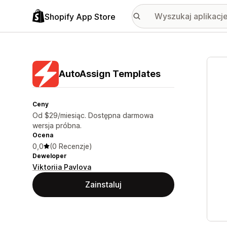
Shopify App Store
Wyróż
AutoAssign Templates
Ceny
Od $29/miesiąc. Dostępna darmowa
wersja próbna.
Ocena
0,0
(0 Recenzje)
Deweloper
Viktoriia Pavlova
Zainstaluj