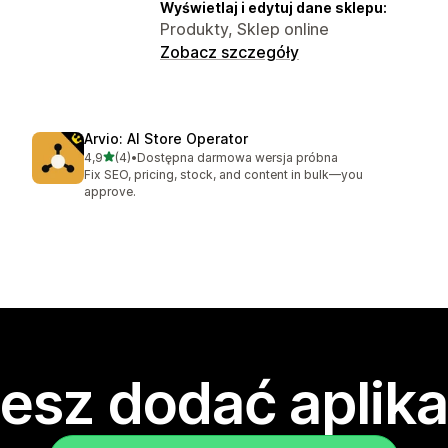
Wyświetlaj i edytuj dane sklepu:
Produkty, Sklep online
Zobacz szczegóły
Arvio: AI Store Operator
na 5 gwiazdek
4,9
(4)
•
Dostępna darmowa wersja próbna
Łączna liczba recenzji: 4
Fix SEO, pricing, stock, and content in bulk—you
approve.
esz dodać aplika