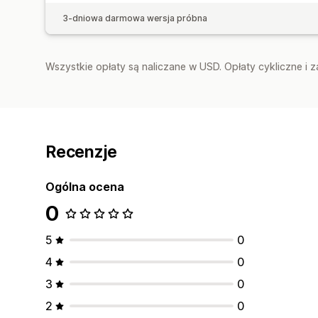
3-dniowa darmowa wersja próbna
Wszystkie opłaty są naliczane w USD. Opłaty cykliczne i 
Recenzje
Ogólna ocena
0
5
0
4
0
3
0
2
0