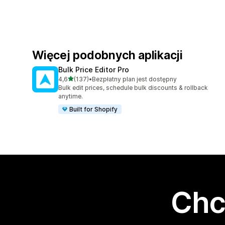
Więcej podobnych aplikacji
Bulk Price Editor Pro
na 5 gwiazdek
4,6
(137)
•
Bezpłatny plan jest dostępny
Łączna liczba recenzji: 137
Bulk edit prices, schedule bulk discounts & rollback
anytime.
Built for Shopify
Chc