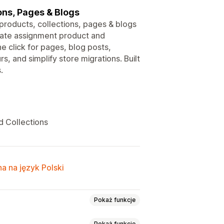
ons, Pages & Blogs
products, collections, pages & blogs
late assignment product and
ne click for pages, blog posts,
, and simplify store migrations. Built
.
 Collections
a na język Polski
Pokaż funkcje
Pokaż funkcje