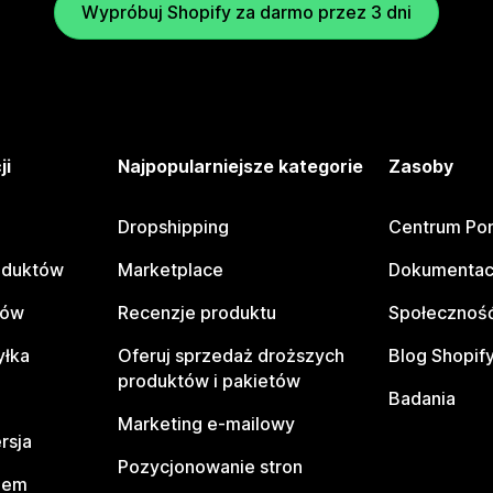
Wypróbuj Shopify za darmo przez 3 dni
ji
Najpopularniejsze kategorie
Zasoby
Dropshipping
Centrum Po
oduktów
Marketplace
Dokumentac
tów
Recenzje produktu
Społeczność
yłka
Oferuj sprzedaż droższych
Blog Shopif
produktów i pakietów
Badania
Marketing e-mailowy
rsja
Pozycjonowanie stron
pem