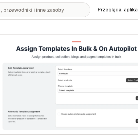
Przeglądaj aplika
nione obrazy w galerii