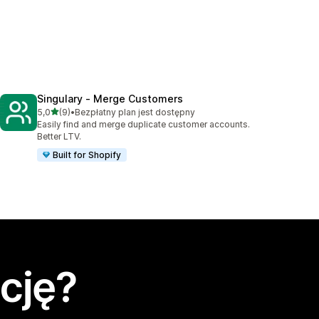
Singulary ‑ Merge Customers
na 5 gwiazdek
5,0
(9)
•
Bezpłatny plan jest dostępny
Łączna liczba recenzji: 9
Easily find and merge duplicate customer accounts.
Better LTV.
Built for Shopify
cję?