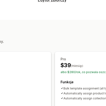
Tagi produktu
Na podstawie czasu
Edytowalne zasoby
Dostosowanie
Produkty
Kolekcje
Logika warunkowa
Niestandardowe 
Działania
Automatyczna synchronizacja danych
Migracja danych
Synchronizacja dan
Niestandardowe przepływy pracy
Edycja zbiorcza
my.
Pro
$39
/miesiąc
albo $280/rok, co pozwala osz
Funkcje
Bulk template assignment (all 
Automatically assign product 
Automatically assign collectio