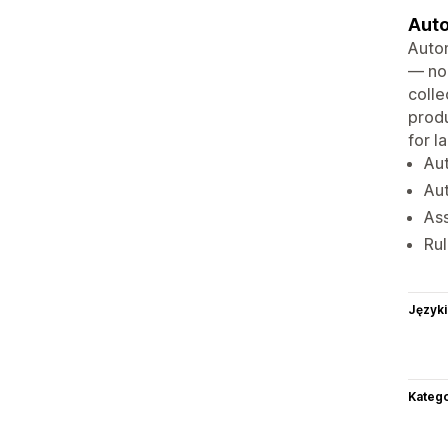
Auto
Autom
— no
colle
produ
for l
Au
Aut
Ass
Ru
Języki
Katego