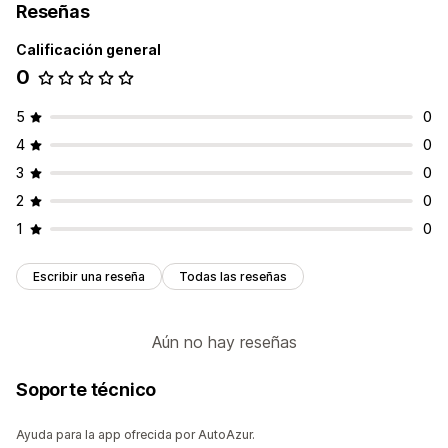
Reseñas
Notificaciones e informes
Calificación general
Notificaciones personalizadas
Actualizaciones de pedidos
0
Alertas de inventario
Estado en tiempo real
5
0
4
0
3
0
2
0
1
0
Escribir una reseña
Todas las reseñas
Aún no hay reseñas
Soporte técnico
Ayuda para la app ofrecida por AutoAzur.