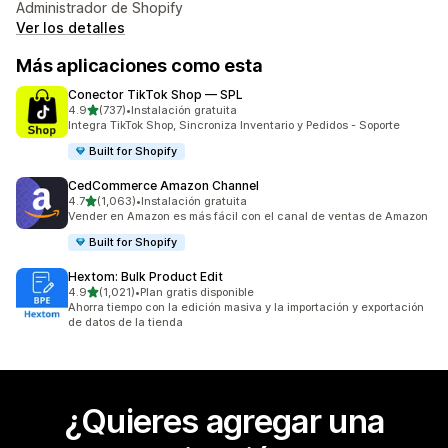
Administrador de Shopify
Ver los detalles
Más aplicaciones como esta
Conector TikTok Shop — SPL
de 5 estrellas
4.9
(737)
•
Instalación gratuita
737 reseñas en total
Integra TikTok Shop, Sincroniza Inventario y Pedidos - Soporte
Built for Shopify
CedCommerce Amazon Channel
de 5 estrellas
4.7
(1,063)
•
Instalación gratuita
1063 reseñas en total
Vender en Amazon es más fácil con el canal de ventas de Amazon
Built for Shopify
Hextom: Bulk Product Edit
de 5 estrellas
4.9
(1,021)
•
Plan gratis disponible
1021 reseñas en total
Ahorra tiempo con la edición masiva y la importación y exportación
de datos de la tienda
¿Quieres agregar una