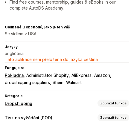
Find free courses, mentorship, guides & eBooks in our
complete AutoDS Academy.
Oblíbené u obchodů, jako je ten váš
Se sídlem v USA
Jazyky
angličtina
Tato aplikace není přeložena do jazyka čeština
Funguje s:
Pokladna
Administrátor Shopify
AliExpress
Amazon
dropshipping suppliers
Shein
Walmart
Kategorie
Dropshipping
Zobrazit funkce
Produkty, které můžete prodávat
Tisk na vyžádání (POD)
Zobrazit funkce
Oblečení a doplňky
Tašky a zavazadla
Dům a zahrada
Přizpůsobení produktů
Zdraví a krása
Elektronika
Umění a řemesla
Hračky a hry