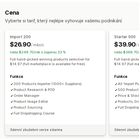
Soukromé štítky
Vlastní balení
Navrhovací nástroje
Dětské zboží
Sportovní zboží
Chovatelské potřeby
Cena
Generátor maket
Přibalené drobnosti
Personalizace
Nábytek
Firmy a kancelář
Hardware
Vyberte si tarif, který nejlépe vyhovuje vašemu podnikání.
Vlastní šablony
Automobilový průmysl
Produkty pro dospělé
Produkty
Zdrojové lokality
Import 200
Starter 500
Celoplošný potisk
Tašky
Deky
Oděvy
Výšivky
Argentina
Austrálie
Brazílie
Chorvatsko
Finsko
Francie
$26.90
$39.90
/ měsíc
/
Klobouky a čepice
Obuv
Nápojové sklo
Indie
Itálie
Kanada
Maďarsko
Nizozemsko
Norsko
nebo $248.70/rok s úsporou 23 %
nebo $368.70/
Dárky ke svátkům
Domácí dekorace
Laserové výrobky
Nový Zéland
Německo
Polsko
Portugalsko
Rakousko
Full hand-picked winning products selection for
Full hand-pick
$14.97 (full marketplace is available for free).
$14.97 (full ma
Šperky
Chovatelské potřeby
Nástěnné dekorace
Spojené arabské emiráty
Spojené království
Ekologické
Bio
Spojené státy
Turecko
Čína
Španělsko
Švédsko
Funkce
Funkce
Švýcarsko
200 Products Importer (1000+ Suppliers)
All 'Import P
Možnosti dopravy
Product Research & POD
500 Product 
Přes třetí stranu
Hromadná doprava
Vlastní doprava
Order Manager
Price & Stoc
Ekologická doprava
Celosvětové plnění
Product Image Editor
Products, D
Product Sourcing
Full Dropshi
Vícenásobná doprava
Aktualizace v reálném čase
Full Dropshipping Course
Celková cena
Sledování objednávek
3denní zkušební verze zdarma
3denní zkušeb