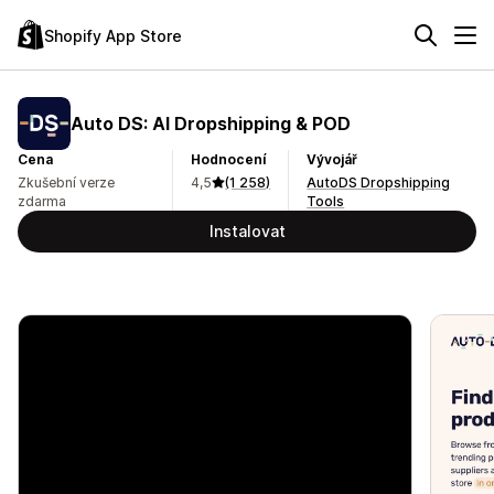
Shopify App Store
Auto DS: AI Dropshipping & POD
Cena
Hodnocení
Vývojář
Zkušební verze
4,5
(1 258)
AutoDS Dropshipping
zdarma
Tools
Instalovat