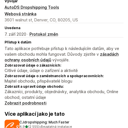
Vývojář
AutoDS Dropshipping Tools
Webová stránka
3601 walnut st, Denver, CO, 80205, US
Uvedena
7. září 2020 ·
Protokol změn
Přístup k datům
Tato aplikace potřebuje přístup k následujícím datům, aby ve
vašem obchodu mohla fungovat. Důvody zjistíte v
zásadách
ochrany osobních údajů
vývojáře.
Zobrazovat údaje o zákaznících:
Citlivé údaje, údaje o zařízení a aktivitě
Zobrazovat údaje o zaměstnancích a spolupracovnících:
Majitel obchodu, přispěvatelé blogu
Zobrazit a upravit údaje obchodu:
Zákazníci, produkty, objednávky, analytika obchodu, Online
obchod, ostatní údaje
Zobrazit podrobnosti
Více aplikací jako je tato
CJdropshipping: Much Faster
z 5 hvězd
4,9
(2 555)
•
Bezplatná instalace