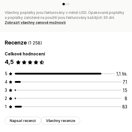
Všechny poplatky jsou fakturovány v měně USD. Opakované poplatky
a poplatky založené na použití jsou fakturovány každých 30 dní.
Zobrazit všechny cenové možnosti
Recenze
(1 258)
Celkové hodnocení
4,5
5
1,1 tis.
4
71
3
15
2
8
1
83
Napsat recenzi
Všechny recenze