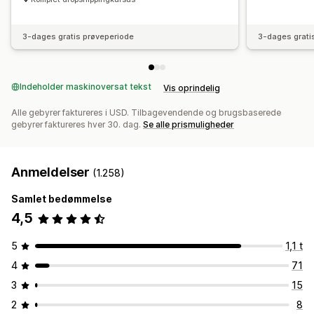
3-dages gratis prøveperiode
3-dages grati
Indeholder maskinoversat tekst
Vis oprindelig
Alle gebyrer faktureres i USD. Tilbagevendende og brugsbaserede
gebyrer faktureres hver 30. dag.
Se alle prismuligheder
Anmeldelser
(1.258)
Samlet bedømmelse
4,5
5
1,1 t
4
71
3
15
2
8