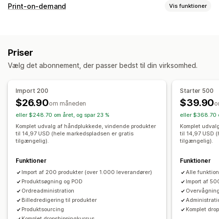
Produkter, du kan sælge
Print-on-demand
Vis funktioner
Tøj og tilbehør
Tasker og kufferter
Hus og have
Produkttilpasning
Sundhed og skønhed
Elektronik
Kunsthåndværk
Forhandlermærke
Tilpasset emballage
Designværktøjer
Legetøj og spil
Babyprodukter
Sportsprodukter
Priser
Generator af attrap
Pakketilbehør
Personlig tilpasning
Produkter til kæledyr
Møbler
Erhverv og kontor
Hardware
Vælg det abonnement, der passer bedst til din virksomhed.
Tilpassede skabeloner
Auto
Veletablerede produkter
Produkter
Indkøbslokationer
Import 200
Starter 500
Heldækkende print
Tasker
Tæpper
Beklædning
Broderi
Argentina
Australien
Brasilien
Canada
$26.90
$39.90
om måneden
o
Hatte
Sko
Glasvarer
Højtidsgaver
Boligindretning
De Forenede Arabiske Emirater
Finland
Frankrig
eller $248.70 om året, og spar 23 %
eller $368.70 
Laserhåndværk
Smykker
Produkter til kæledyr
Vægkunst
Holland (Nederlandene)
Indien
Italien
Kina
Kroatien
Komplet udvalg af håndplukkede, vindende produkter
Komplet udval
til 14,97 USD (hele markedspladsen er gratis
til 14,97 USD 
Miljøvenlig
Økologisk
New Zealand
Norge
Polen
Portugal
Schweiz
Spanien
tilgængelig).
tilgængelig).
Storbritannien
Sverige
Tyrkiet
Tyskland
USA
Ungarn
Leveringsmuligheder
Funktioner
Funktioner
Østrig
White label
Masseforsendelse
Tilpasset levering
Import af 200 produkter (over 1.000 leverandører)
Alle funktion
Miljøvenlig levering
Global klargøring
Multiforsendelse
Produktsøgning og POD
Import af 50
Ordreadministration
Overvågning 
Opdateringer i realtid
Inkluderende priser
Ordresporing
Billedredigering til produkter
Administrati
Produktsourcing
Komplet dro
Komplet dropshippingkursus