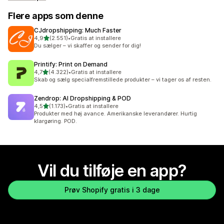
Flere apps som denne
CJdropshipping: Much Faster
ud af 5 stjerner
4,9
(2.551)
•
Gratis at installere
2551 anmeldelser i alt
Du sælger – vi skaffer og sender for dig!
Printify: Print on Demand
ud af 5 stjerner
4,7
(4.322)
•
Gratis at installere
4322 anmeldelser i alt
Skab og sælg specialfremstillede produkter – vi tager os af resten.
Zendrop: AI Dropshipping & POD
ud af 5 stjerner
4,5
(1.173)
•
Gratis at installere
1173 anmeldelser i alt
Produkter med høj avance. Amerikanske leverandører. Hurtig
klargøring. POD.
Vil du tilføje en app?
Prøv Shopify gratis i 3 dage