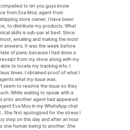
el compelled to let you guys know
vice from Eva Mos; agent from
pshipping store owner, I have been
e, to distribute my products. What
al skills is sub-par at best. Since
t most, emailing and making the most
get answers. It was the week before
state of panic because I had done a
 receipt from my store along with my
ble to locate my tracking info. I
ess times. I obtained proof of what I
agents what my issue was.
t seem to resolve the issue so they
ouch. While waiting to speak with a
ys prior another agent had appeared
agent Eva Mos in my WhatsApp chat
. She first apologized for the stress I
 step on this day and after an hour
as one human being to another. She