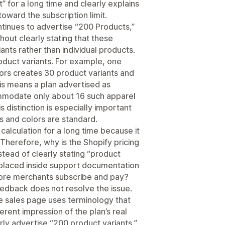
t” for a long time and clearly explains
oward the subscription limit.
tinues to advertise “200 Products,”
hout clearly stating that these
ants rather than individual products.
roduct variants. For example, one
lors creates 30 product variants and
his means a plan advertised as
modate only about 16 such apparel
 distinction is especially important
es and colors are standard.
calculation for a long time because it
Therefore, why is the Shopify pricing
stead of clearly stating “product
ion placed inside support documentation
fore merchants subscribe and pay?
dback does not resolve the issue.
e sales page uses terminology that
erent impression of the plan’s real
rly advertise “200 product variants,”