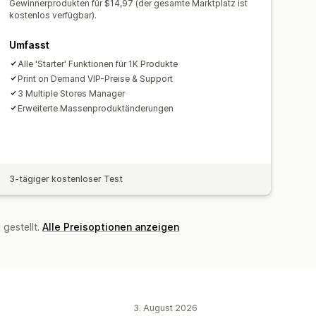
Benutzerdefinierter Versand
Gewinnerprodukten für $14,97 (der gesamte Marktplatz ist
kostenlos verfügbar).
 Fulfillment
Multiversand
staltung
Umfasst
Alle 'Starter' Funktionen für 1K Produkte
Print on Demand VIP-Preise & Support
3 Multiple Stores Manager
Erweiterte Massenproduktänderungen
3-tägiger kostenloser Test
gestellt.
Alle Preisoptionen anzeigen
3. August 2026