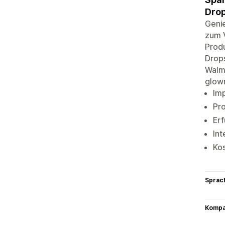
Drop
Geni
zum V
Prod
Drops
Walma
glow
Imp
Pr
Erf
Int
Ko
Sprac
Kompat