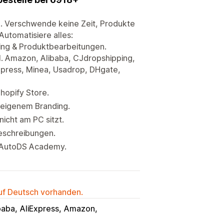
. Verschwende keine Zeit, Produkte
Automatisiere alles:
ing & Produktbearbeitungen.
l. Amazon, Alibaba, CJdropshipping,
express, Minea, Usadrop, DHgate,
Shopify Store.
 eigenem Branding.
icht am PC sitzt.
Beschreibungen.
r AutoDS Academy.
auf Deutsch vorhanden.
baba
AliExpress
Amazon