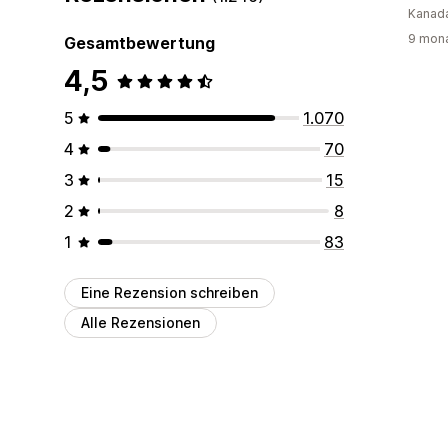
Kanad
9 mona
Gesamtbewertung
4,5
5
1.070
4
70
3
15
2
8
1
83
Eine Rezension schreiben
Alle Rezensionen