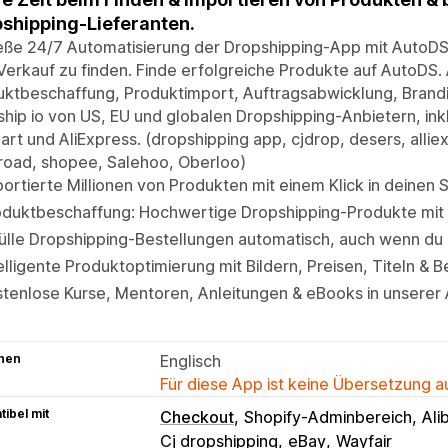
shipping-Lieferanten.
eße 24/7 Automatisierung der Dropshipping-App mit AutoDS
erkauf zu finden. Finde erfolgreiche Produkte auf AutoDS. 
uktbeschaffung, Produktimport, Auftragsabwicklung, Brand
hip io von US, EU und globalen Dropshipping-Anbietern, ink
rt und AliExpress. (dropshipping app, cjdrop, desers, alli
road, shopee, Salehoo, Oberloo)
ortierte Millionen von Produkten mit einem Klick in deinen 
oduktbeschaffung: Hochwertige Dropshipping-Produkte mit
ülle Dropshipping-Bestellungen automatisch, auch wenn du n
elligente Produktoptimierung mit Bildern, Preisen, Titeln & 
stenlose Kurse, Mentoren, Anleitungen & eBooks in unsere
hen
Englisch
Für diese App ist keine Übersetzung 
ibel mit
Checkout
Shopify-Adminbereich
Ali
Cj dropshipping
eBay
Wayfair