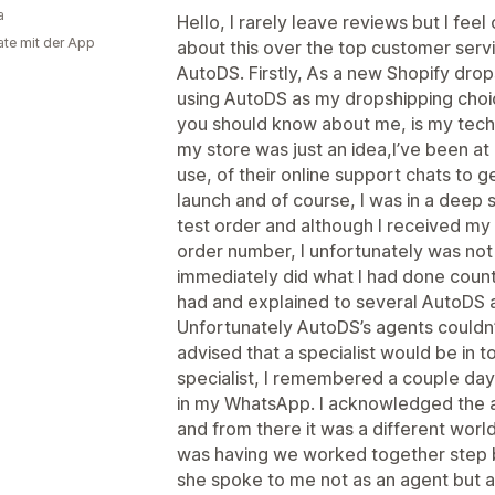
a
Hello, I rarely leave reviews but I fe
te mit der App
about this over the top customer ser
AutoDS. Firstly, As a new Shopify dro
using AutoDS as my dropshipping choic
you should know about me, is my technic
my store was just an idea,I’ve been a
use, of their online support chats to 
launch and of course, I was in a deep 
test order and although I received my
order number, I unfortunately was not a
immediately did what I had done countl
had and explained to several AutoDS 
Unfortunately AutoDS’s agents couldn’
advised that a specialist would be in t
specialist, I remembered a couple da
in my WhatsApp. I acknowledged the 
and from there it was a different world.
was having we worked together step by
she spoke to me not as an agent but 