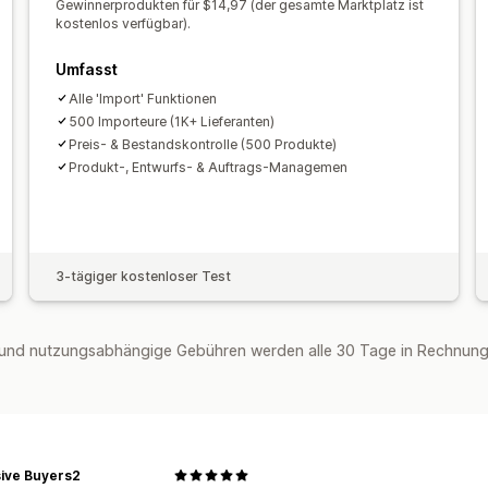
Diskrete Verpackung
Massenversand
Gewinnerprodukten für $14,97 (der gesamte Marktplatz ist
kostenlos verfügbar).
Umweltfreundlicher Versand
Globales
Updates in Echtzeit
Inklusive Preisge
Umfasst
Nachverfolgung von Bestellungen
Alle 'Import' Funktionen
500 Importeure (1K+ Lieferanten)
Preis- & Bestandskontrolle (500 Produkte)
Produkt-, Entwurfs- & Auftrags-Managemen
3-tägiger kostenloser Test
und nutzungsabhängige Gebühren werden alle 30 Tage in Rechnung 
sive Buyers2