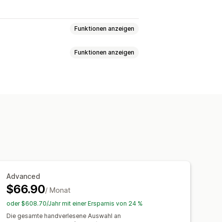
Funktionen anzeigen
Funktionen anzeigen
nd Reisegepäck
Haus und Garten
Kunst und Handwerkskunst
efinierte Verpackung
Designtools
Sportartikel
Haustierprodukte
ersonalisierung
Autoteile
Ausgereifte Produkte
na
Deutschland
Finnland
Bekleidung
Stickerei
Hüte
Schuhe
oatien
Neuseeland
Niederlande
e Gelegenheiten
Heimdeko
n
Schweiz
Spanien
Türkei
rodukte
Wandkunst
Advanced
Vereinigte Staaten
$66.90
/ Monat
oder $608.70/Jahr mit einer Ersparnis von 24 %
Die gesamte handverlesene Auswahl an