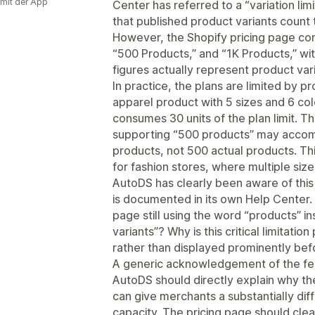
 mit der App
Center has referred to a “variation limi
that published product variants count t
However, the Shopify pricing page con
“500 Products,” and “1K Products,” wit
figures actually represent product vari
In practice, the plans are limited by p
apparel product with 5 sizes and 6 co
consumes 30 units of the plan limit. T
supporting “500 products” may accom
products, not 500 actual products. This
for fashion stores, where multiple siz
AutoDS has clearly been aware of this 
is documented in its own Help Center. 
page still using the word “products” in
variants”? Why is this critical limitat
rather than displayed prominently be
A generic acknowledgement of the fee
AutoDS should directly explain why th
can give merchants a substantially diff
capacity. The pricing page should clea