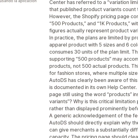
 usando la aplicación
Center has referred to a “variation limi
that published product variants count t
However, the Shopify pricing page con
“500 Products,” and “1K Products,” wit
figures actually represent product vari
In practice, the plans are limited by p
apparel product with 5 sizes and 6 co
consumes 30 units of the plan limit. T
supporting “500 products” may accom
products, not 500 actual products. This
for fashion stores, where multiple siz
AutoDS has clearly been aware of this 
is documented in its own Help Center. 
page still using the word “products” in
variants”? Why is this critical limitat
rather than displayed prominently be
A generic acknowledgement of the fee
AutoDS should directly explain why th
can give merchants a substantially diff
capacity. The pricing page should clea