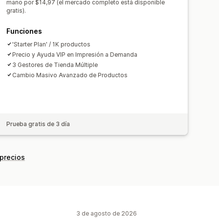
personalizado
Envíos
mano por $14,97 (el mercado completo está disponible
gratis).
Actualizaciones en tiempo real
edidos
Funciones
'Starter Plan' / 1K productos
Precio y Ayuda VIP en Impresión a Demanda
3 Gestores de Tienda Múltiple
Cambio Masivo Avanzado de Productos
Prueba gratis de 3 día
 precios
3 de agosto de 2026