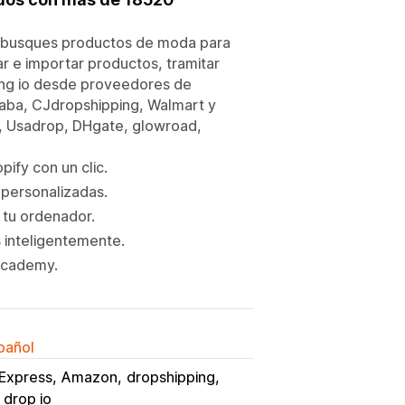
No busques productos de moda para
 e importar productos, tramitar
ing io desde proveedores de
aba, CJdropshipping, Walmart y
ea, Usadrop, DHgate, glowroad,
pify con un clic.
personalizadas.
 tu ordenador.
s inteligentemente.
 Academy.
spañol
iExpress
Amazon
dropshipping
 drop io