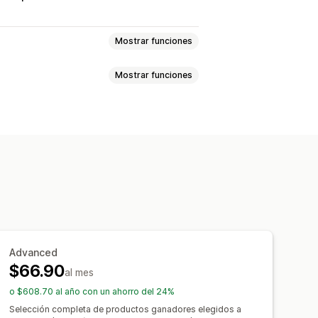
Mostrar funciones
Mostrar funciones
e
Hogar y jardín
Salud y belleza
uetes y juegos
lizado
Herramientas de diseño
ortivos
Productos para mascotas
Personalización
e
Automóvil
Productos maduros
ia
Brasil
Canadá
China
Croacia
Vestimenta
Bordado
Sombreros
ados Unidos
Finlandia
Francia
os
Decoración del hogar
Zelanda
Países Bajos
Polonia
 para mascotas
Arte mural
Advanced
Turquía
$66.90
al mes
o $608.70 al año con un ahorro del 24%
Selección completa de productos ganadores elegidos a