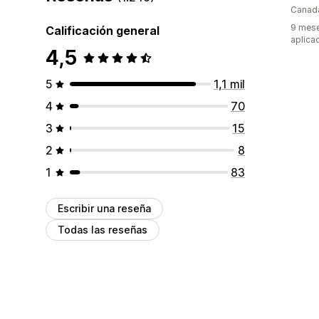
Canad
9 mese
Calificación general
aplica
4,5
5
1,1 mil
4
70
3
15
2
8
1
83
Escribir una reseña
Todas las reseñas