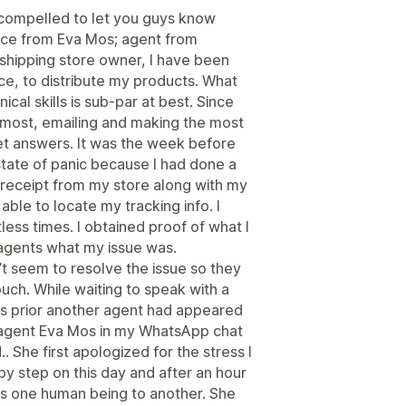
el compelled to let you guys know
vice from Eva Mos; agent from
pshipping store owner, I have been
e, to distribute my products. What
al skills is sub-par at best. Since
t most, emailing and making the most
get answers. It was the week before
state of panic because I had done a
 receipt from my store along with my
ble to locate my tracking info. I
ess times. I obtained proof of what I
agents what my issue was.
t seem to resolve the issue so they
ouch. While waiting to speak with a
ys prior another agent had appeared
agent Eva Mos in my WhatsApp chat
. She first apologized for the stress I
 step on this day and after an hour
as one human being to another. She