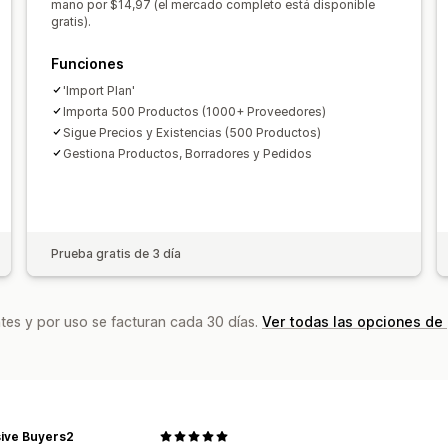
Etiqueta blanca
Envío masivo
Envío 
mano por $14,97 (el mercado completo está disponible
gratis).
Preparación general
Múltiples envíos
Precios inclusivos
Seguimiento de p
Funciones
'Import Plan'
Importa 500 Productos (1000+ Proveedores)
Sigue Precios y Existencias (500 Productos)
Gestiona Productos, Borradores y Pedidos
Prueba gratis de 3 día
tes y por uso se facturan cada 30 días.
Ver todas las opciones de
sive Buyers2