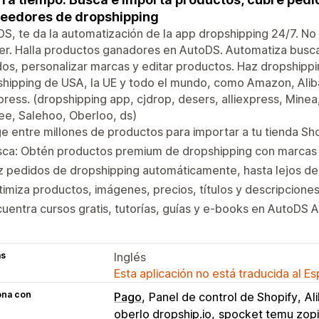
eedores de dropshipping
S, te da la automatización de la app dropshipping 24/7. 
r. Halla productos ganadores en AutoDS. Automatiza buscar
os, personalizar marcas y editar productos. Haz dropshipp
hipping de USA, la UE y todo el mundo, como Amazon, Alib
press. (dropshipping app, cjdrop, desers, alliexpress, Min
e, Salehoo, Oberloo, ds)
ge entre millones de productos para importar a tu tienda Sho
sca: Obtén productos premium de dropshipping con marcas 
 pedidos de dropshipping automáticamente, hasta lejos de
imiza productos, imágenes, precios, títulos y descripcione
uentra cursos gratis, tutorías, guías y e-books en AutoDS
as
Inglés
Esta aplicación no está traducida al E
ona con
Pago
Panel de control de Shopify
Al
oberlo dropship.io
spocket temu zopi