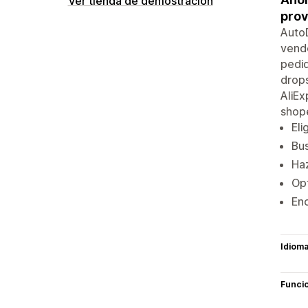
Ver tienda de demostración
prov
AutoD
vende
pedid
drops
AliEx
shope
Eli
Bu
Haz
Opt
Enc
Idiom
Funci