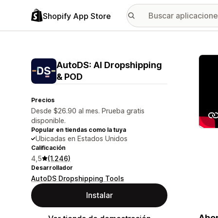
Shopify App Store
Galer
AutoDS: AI Dropshipping
& POD
Precios
Desde $26.90 al mes. Prueba gratis
disponible.
Popular en tiendas como la tuya
Ubicadas en Estados Unidos
Calificación
4,5
(1.246)
Desarrollador
AutoDS Dropshipping Tools
Instalar
Ahor