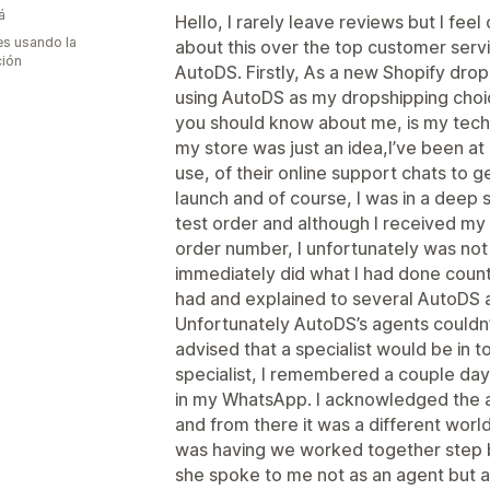
á
Hello, I rarely leave reviews but I fe
s usando la
about this over the top customer ser
ción
AutoDS. Firstly, As a new Shopify dro
using AutoDS as my dropshipping choic
you should know about me, is my technic
my store was just an idea,I’ve been a
use, of their online support chats to 
launch and of course, I was in a deep 
test order and although I received my
order number, I unfortunately was not a
immediately did what I had done countl
had and explained to several AutoDS 
Unfortunately AutoDS’s agents couldn’
advised that a specialist would be in t
specialist, I remembered a couple da
in my WhatsApp. I acknowledged the 
and from there it was a different world.
was having we worked together step by
she spoke to me not as an agent but 