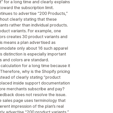
t” for a long time and clearly explains
oward the subscription limit.
tinues to advertise “200 Products,”
hout clearly stating that these
ants rather than individual products.
roduct variants. For example, one
lors creates 30 product variants and
his means a plan advertised as
modate only about 16 such apparel
 distinction is especially important
es and colors are standard.
calculation for a long time because it
Therefore, why is the Shopify pricing
stead of clearly stating “product
ion placed inside support documentation
fore merchants subscribe and pay?
dback does not resolve the issue.
e sales page uses terminology that
erent impression of the plan’s real
rly advertise “200 product variants,”