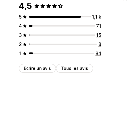
4,5
5
1,1 k
4
71
3
15
2
8
1
84
Écrire un avis
Tous les avis