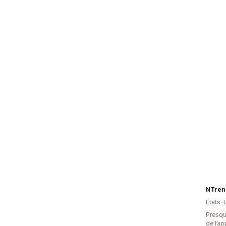
NTren
États-
Presque
de l’ap