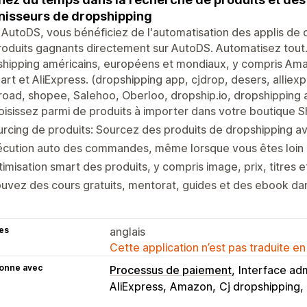
nisseurs de dropshipping
AutoDS, vous bénéficiez de l'automatisation des applis de 
roduits gagnants directement sur AutoDS. Automatisez tout.
hipping américains, européens et mondiaux, y compris Ama
rt et AliExpress. (dropshipping app, cjdrop, desers, allie
oad, shopee, Salehoo, Oberloo, dropship.io, dropshipping 
isissez parmi de produits à importer dans votre boutique Sh
rcing de produits: Sourcez des produits de dropshipping 
cution auto des commandes, même lorsque vous êtes loin d
imisation smart des produits, y compris image, prix, titres e
uvez des cours gratuits, mentorat, guides et des ebook d
es
anglais
Cette application n’est pas traduite en
ionne avec
Processus de paiement
Interface adm
AliExpress
Amazon
Cj dropshipping