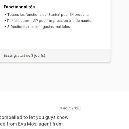
es commandes à l’international
Fonctionnalités
emps réel
Tarification inclusive
Toutes les fonctions du 'Starter' pour 1K produits
Prix et support VIP pour l'impression à la demande
3 Gestionnaire de magasins multiples
Essai gratuit de 3 jour(s)
3 août 2026
el compelled to let you guys know
vice from Eva Mos; agent from