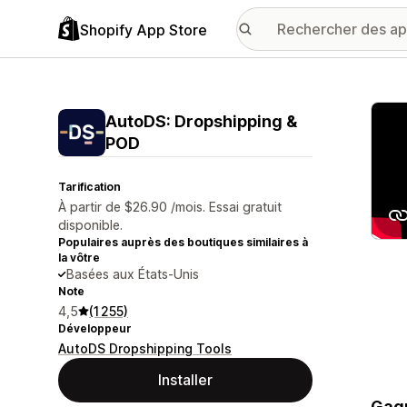
Shopify App Store
Galer
AutoDS: Dropshipping &
POD
Tarification
À partir de $26.90 /mois. Essai gratuit
disponible.
Populaires auprès des boutiques similaires à
la vôtre
Basées aux États-Unis
Note
4,5
(1 255)
Développeur
AutoDS Dropshipping Tools
Installer
Gagn