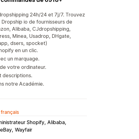
dropshipping 24h/24 et 7j/7. Trouvez
 Dropship io de fournisseurs de
zon, Alibaba, CJdropshipping,
xpress, Minea, Usadrop, DHgate,
app, dsers, spocket)
opify en un clic.
avec un marquage.
e votre ordinateur.
t descriptions.
ans notre Académie.
 français
inistrateur Shopify
Alibaba
eBay
Wayfair