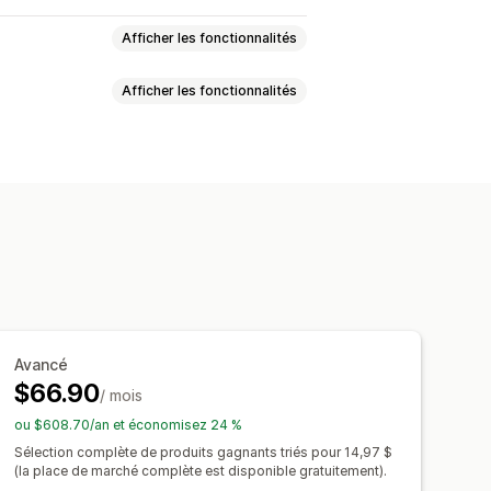
Afficher les fonctionnalités
Afficher les fonctionnalités
agages
Maison et jardin
loisirs créatifs
Jouets et jeux
ge personnalisé
t
Produits pour animaux
Mobilier
 maquette
Encarts informatifs
omobile
Produits mûrs
sés
riche
Brésil
Canada
Chine
Croatie
es et plaids
Vêtements
Broderie
Inde
Italie
Norvège
ses
Cadeaux pour les fêtes
e
Portugal
Royaume-Uni
Suisse
aser
Bijoux
Produits pour animaux
Avancé
États-Unis
$66.90
ue
/ mois
ou $608.70/an et économisez 24 %
Sélection complète de produits gagnants triés pour 14,97 $
pée
Expédition personnalisée
(la place de marché complète est disponible gratuitement).