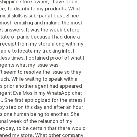
pshipping store owner, I have been
e, to distribute my products. What
al skills is sub-par at best. Since
t most, emailing and making the most
get answers. It was the week before
state of panic because I had done a
 receipt from my store along with my
ble to locate my tracking info. I
ess times. I obtained proof of what I
agents what my issue was.
t seem to resolve the issue so they
ouch. While waiting to speak with a
ys prior another agent had appeared
agent Eva Mos in my WhatsApp chat
. She first apologized for the stress I
 step on this day and after an hour
as one human being to another. She
ional week of the relaunch of my
yday, to be certain that there would
opened my store. What other company