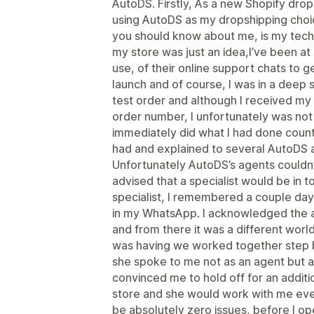
AutoDS. Firstly, As a new Shopify dro
using AutoDS as my dropshipping choic
you should know about me, is my technic
my store was just an idea,I’ve been a
use, of their online support chats to 
launch and of course, I was in a deep 
test order and although I received my
order number, I unfortunately was not a
immediately did what I had done countl
had and explained to several AutoDS 
Unfortunately AutoDS’s agents couldn’
advised that a specialist would be in t
specialist, I remembered a couple da
in my WhatsApp. I acknowledged the 
and from there it was a different world.
was having we worked together step by
she spoke to me not as an agent but 
convinced me to hold off for an addit
store and she would work with me ever
be absolutely zero issues, before I 