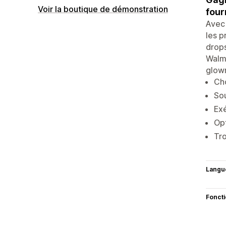
Voir la boutique de démonstration
four
Avec 
les p
drops
Walma
glowr
Cho
Sou
Exé
Opt
Tro
Langu
Fonct