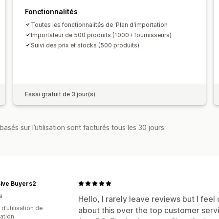
Expédition économique
Traitement d
Fonctionnalités
Expédition multiple
Mises à jour en t
Toutes les fonctionnalités de 'Plan d'importation
Suivi des commandes
Importateur de 500 produits (1000+ fournisseurs)
Suivi des prix et stocks (500 produits)
Essai gratuit de 3 jour(s)
asés sur l’utilisation sont facturés tous les 30 jours.
sive Buyers2
a
Hello, I rarely leave reviews but I fe
d’utilisation de
about this over the top customer ser
cation