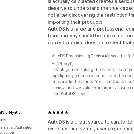
is actually calculated creates a seri
deserve to understand the true capaci
not after discovering the restriction t
importing their products.
AutoDS is a large and professional co
transparency should be one of its core
current wording does not reflect that 
AutoDS Dropshipping Tools a répondu 1 août 
Hi "Rberyl",
Thank you for taking the time to share y
highlighting your experience and the conc
and product variants. Your feedback has 
review, and we value your input as we co
The AutoDS Team
dSic Mystic
Unis
AutoDS is a great source to curate ite
 2 ans d’utilisation
excellent and setup / user experience o
plication