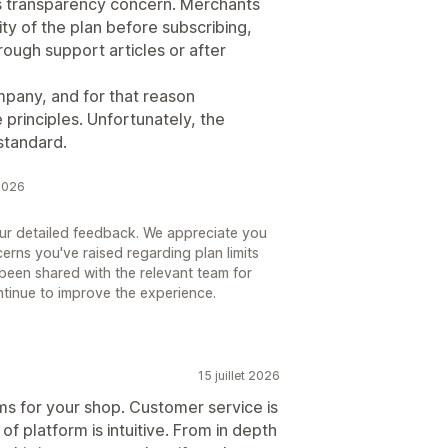
ous transparency concern. Merchants
ty of the plan before subscribing,
hrough support articles or after
mpany, and for that reason
 principles. Unfortunately, the
standard.
2026
our detailed feedback. We appreciate you
erns you've raised regarding plan limits
been shared with the relevant team for
ntinue to improve the experience.
15 juillet 2026
ms for your shop. Customer service is
f platform is intuitive. From in depth