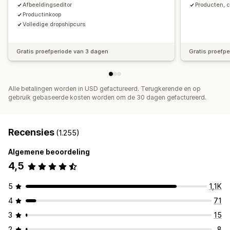
Afbeeldingseditor
Producten, 
Verzenden naar meerdere adressen
Updates in real time
Productinkoop
Totaalprijzen
Bestellingen volgen
Volledige dropshipcurs
Gratis proefperiode van 3 dagen
Gratis proefp
Alle betalingen worden in USD gefactureerd. Terugkerende en op
gebruik gebaseerde kosten worden om de 30 dagen gefactureerd.
Recensies
(1.255)
Algemene beoordeling
4,5
5
1,1K
4
71
3
15
2
8