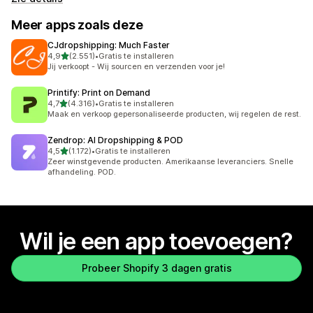
Meer apps zoals deze
CJdropshipping: Much Faster
van 5 sterren
4,9
(2.551)
•
Gratis te installeren
2551 recensies in totaal
Jij verkoopt - Wij sourcen en verzenden voor je!
Printify: Print on Demand
van 5 sterren
4,7
(4.316)
•
Gratis te installeren
4316 recensies in totaal
Maak en verkoop gepersonaliseerde producten, wij regelen de rest.
Zendrop: AI Dropshipping & POD
van 5 sterren
4,5
(1.172)
•
Gratis te installeren
1172 recensies in totaal
Zeer winstgevende producten. Amerikaanse leveranciers. Snelle
afhandeling. POD.
Wil je een app toevoegen?
Probeer Shopify 3 dagen gratis