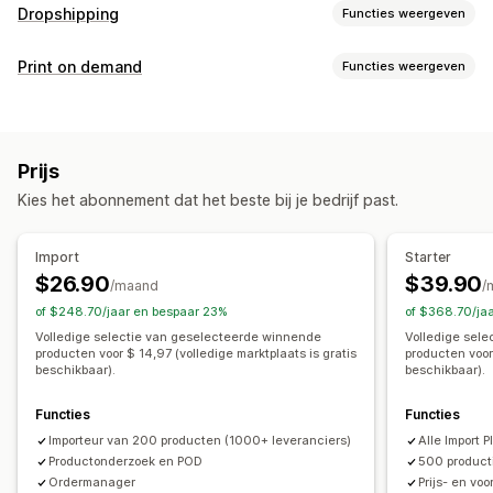
Dropshipping
Functies weergeven
Producten die je kunt verkopen
Print on demand
Functies weergeven
Kleding en accessoires
Tassen en koffers
Huis en tuin
Productaanpassing
Gezondheid en schoonheid
Elektronica
Kunst en ambacht
Eigen labels
Aangepaste verpakking
Ontwerptools
Speelgoed en spellen
Babyproducten
Sportproducten
Prijs
Mockup-generator
Pack-ins
Personalisering
Huisdierproducten
Meubilair
Bedrijf en kantoor
Hardware
Kies het abonnement dat het beste bij je bedrijf past.
Eigen templates
Automotive
Volwassen producten
Producten
Inkooplocaties
Import
Starter
Volledige bedrukking
Bags
Blankets
Apparel
Argentinië
Australië
Brazilië
Canada
China
Duitsland
$26.90
$39.90
/maand
/
Borduurwerk
Hats
Shoes
Drinkware
Finland
Frankrijk
Hongarije
India
Italië
Kroatië
of $248.70/jaar en bespaar 23%
of $368.70/ja
Cadeaus voor de feestdagen
Woondecoratie
Nederland
Nieuw-Zeeland
Noorwegen
Oostenrijk
Polen
Volledige selectie van geselecteerde winnende
Volledige sel
producten voor $ 14,97 (volledige marktplaats is gratis
producten voor
Laserdecoraties
Sieraden
Huisdierproducten
Muurkunst
Portugal
Spanje
Turkije
Verenigd Koninkrijk
beschikbaar).
beschikbaar).
Milieuvriendelijk
Biologisch
Verenigde Arabische Emiraten
Verenigde Staten
Zweden
Functies
Functies
Zwitserland
Verzendopties
Importeur van 200 producten (1000+ leveranciers)
Alle Import 
White label
Bulkverzending
Aangepast verzenden
Productonderzoek en POD
500 producti
Ordermanager
Prijs- en vo
Milieuvriendelijke verzending
Wereldwijde fulfilment