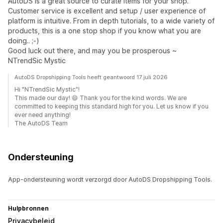
AutoDS is a great source to curate items for your shop.
Customer service is excellent and setup / user experience of
platform is intuitive. From in depth tutorials, to a wide variety of
products, this is a one stop shop if you know what you are
doing.. ;-)
Good luck out there, and may you be prosperous ~
NTrendSic Mystic
AutoDS Dropshipping Tools heeft geantwoord 17 juli 2026
Hi "NTrendSic Mystic"!
This made our day! 😄 Thank you for the kind words. We are
committed to keeping this standard high for you. Let us know if you
ever need anything!
The AutoDS Team
Ondersteuning
App-ondersteuning wordt verzorgd door AutoDS Dropshipping Tools.
Hulpbronnen
Privacybeleid