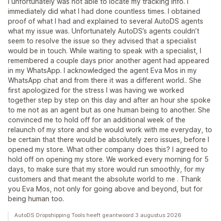
I unfortunately was not able to locate my tracking info. I
immediately did what I had done countless times. I obtained
proof of what I had and explained to several AutoDS agents
what my issue was. Unfortunately AutoDS’s agents couldn’t
seem to resolve the issue so they advised that a specialist
would be in touch. While waiting to speak with a specialist, I
remembered a couple days prior another agent had appeared
in my WhatsApp. I acknowledged the agent Eva Mos in my
WhatsApp chat and from there it was a different world.. She
first apologized for the stress I was having we worked
together step by step on this day and after an hour she spoke
to me not as an agent but as one human being to another. She
convinced me to hold off for an additional week of the
relaunch of my store and she would work with me everyday, to
be certain that there would be absolutely zero issues, before I
opened my store. What other company does this? I agreed to
hold off on opening my store. We worked every morning for 5
days, to make sure that my store would run smoothly, for my
customers and that meant the absolute world to me . Thank
you Eva Mos, not only for going above and beyond, but for
being human too.
AutoDS Dropshipping Tools heeft geantwoord 3 augustus 2026