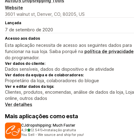
AutoDS Dropshipping Tools
Website
3601 walnut st, Denver, CO, 80205, US
Lançada
7 de setembro de 2020
Acesso aos dados
Esta aplicação necessita de acesso aos seguintes dados para
funcionar na sua loja. Saiba porquê na
política de privacidade
do programador.
Ver dados do cliente:
Dados sensíveis, dados do dispositivo e de atividade
Ver dados da equipa e de colaboradores:
Proprietário da loja, colaboradores do blogue
Ver e editar dados da loja:
Clientes, produtos, encomendas, análise de dados da loja, Loja
online, outros dados
Ver detalhes
Mais aplicações como esta
CJdropshipping: Much Faster
de 5 estrelas
4,9
(2.541)
•
Instalação gratuita
2541 total de avaliações
You Sell - We source and ship for you!