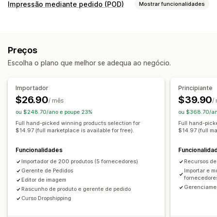
Produtos que pode vender
Impressão mediante pedido (POD)
Mostrar funcionalidades
Vestuário e acessórios
Malas e bagagem
Casa e jardim
Personalização de produto
Saúde e beleza
Eletrónica
Artes e artesanato
Etiquetas próprias
Embalagem personalizada
Brinquedos e jogos
Produtos de bebé
Preços
Ferramentas de design
Gerador de maquetes
Produtos desportivos
Produtos para animais
Mobiliário
Escolha o plano que melhor se adequa ao negócio.
Embalagens
Personalização
Modelos personalizados
Empresas e escritório
Equipamento
Automóveis
Produtos maduros
Produtos
Importador
Principiante
Impressão total
Malas
Cobertores
Vestuário
Bordado
Locais de aquisição
$26.90
$39.90
/ mês
/
Chapéus
Sapatos
Copos
Presentes de época festiva
Alemanha
Argentina
Austrália
Brasil
Canadá
China
ou $248.70/ano e poupe 23%
ou $368.70/an
Decoração do lar
Artesanato a laser
Joalharia
Croácia
Emirados Árabes Unidos
Espanha
Estados Unidos
Full hand-picked winning products selection for
Full hand-pick
$14.97 (full marketplace is available for free).
$14.97 (full ma
Produtos para animais
Arte mural
Amigo do ambiente
Finlândia
França
Hungria
Itália
Noruega
Nova Zelândia
Orgânico
Países Baixos
Polónia
Portugal
Reino Unido
Suécia
Funcionalidades
Funcionalida
Suíça
Turquia
Áustria
Índia
Importador de 200 produtos (5 fornecedores)
Recursos de 
Opções de envio
Gerente de Pedidos
Importar e m
Marca branca
Envio em lote
Envio personalizado
fornecedore
Editor de imagem
Gerenciamen
Envio ecológico
Processamento global
Envio múltiplo
Rascunho de produto e gerente de pedido
Curso Dropshipping
Atualizações em tempo real
Preços inclusivos
Rastreio de encomendas