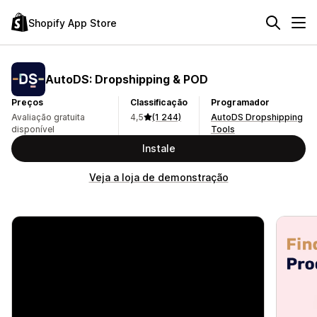
Shopify App Store
AutoDS: Dropshipping & POD
Preços
Classificação
Programador
Avaliação gratuita
4,5
(1 244)
AutoDS Dropshipping
disponível
Tools
Instale
Veja a loja de demonstração