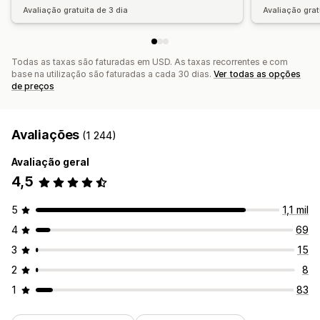
Avaliação gratuita de 3 dia
Avaliação grat
Todas as taxas são faturadas em USD. As taxas recorrentes e com
base na utilização são faturadas a cada 30 dias.
Ver todas as opções
de preços
Avaliações
(1 244)
Avaliação geral
4,5
5
1,1 mil
4
69
3
15
2
8
1
83