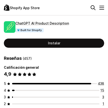
Shopify App Store
ChatGPT AI Product Description
Built for Shopify
Instalar
Reseñas
(457)
Calificación general
4,9
5
438
4
15
3
3
2
1