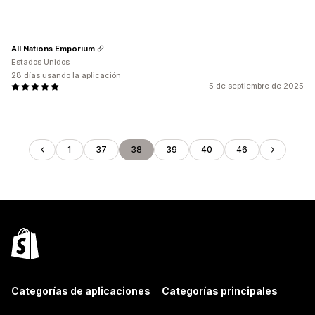
All Nations Emporium
Estados Unidos
28 días usando la aplicación
5 de septiembre de 2025
1
37
38
39
40
46
Categorías de aplicaciones
Categorías principales