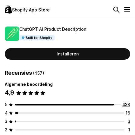
Shopify App Store
ChatGPT AI Product Description
Built for Shopify
Installeren
Recensies
(457)
Algemene beoordeling
4,9
5
438
4
15
3
3
2
1