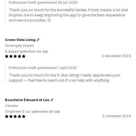
Profitonium heeft geantwoord 26 juli 2025
Thank you so much for the wonderful review. It truly means a lot and
inspires me to keep improving the app to give the best experience
and service possible. 😊
Green Vista Living
Verenigde Staten
6 dagen gebruiken de app
2 december 2024
Profitonium heeft geantwoord 1 april 2025
Thank you so much for the 5-star rating! I really appreciate your
support — feel free to reach out if I can help with anything.
Boucherie Édouard et Léo
Canada
Ongeveer 6 uur gebruiken de app
2 november 2024