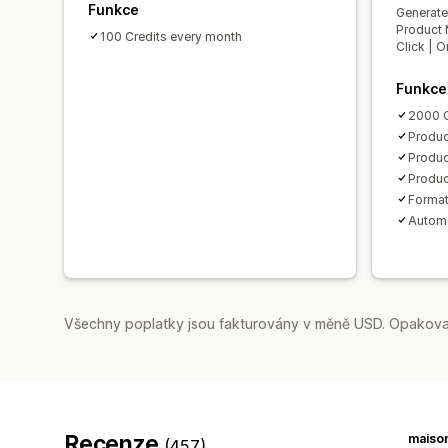
Funkce
Generate
Product 
100 Credits every month
Click | O
Funkce
2000 C
Produc
Produc
Produc
Format
Automa
Všechny poplatky jsou fakturovány v měně USD. Opakovan
Recenze
maiso
(457)