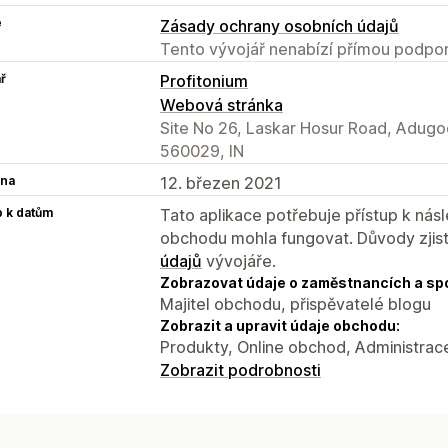
e
Zásady ochrany osobních údajů
Tento vývojář nenabízí přímou podpor
ř
Profitonium
Webová stránka
Site No 26, Laskar Hosur Road, Adugo
560029, IN
na
12. březen 2021
p k datům
Tato aplikace potřebuje přístup k ná
obchodu mohla fungovat. Důvody zjist
údajů
vývojáře.
Zobrazovat údaje o zaměstnancích a sp
Majitel obchodu, přispěvatelé blogu
Zobrazit a upravit údaje obchodu:
Produkty, Online obchod, Administrac
Zobrazit podrobnosti