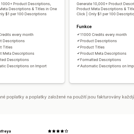
 1000+ Product Descriptions,
Generate 10,000+ Product Descri
Meta Descriptions & Titles in One
Product Meta Descriptions & Titl
nly $1 per 100 Descriptions
Click | Only $1 per 100 Descripti
Funkce
redits every month
11000 Credits every month
t Descriptions
Product Descriptions
t Titles
Product Titles
t Meta Descriptions
Product Meta Descriptions
ted Descriptions
Formatted Descriptions
tic Descriptions on Import
Automatic Descriptions on Imp
é poplatky a poplatky založené na použití jsou fakturovány každý
nfreya