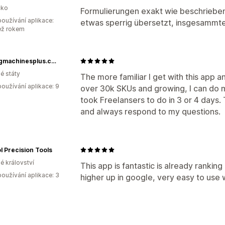
ko
Formulierungen exakt wie beschriebe
oužívání aplikace:
etwas sperrig übersetzt, insgesammter
ež rokem
Sewingmachinesplus.com
é státy
The more familiar I get with this app and
oužívání aplikace: 9
over 30k SKUs and growing, I can do mo
took Freelansers to do in 3 or 4 days
and always respond to my questions.
l Precision Tools
é království
This app is fantastic is already rankin
oužívání aplikace: 3
higher up in google, very easy to us