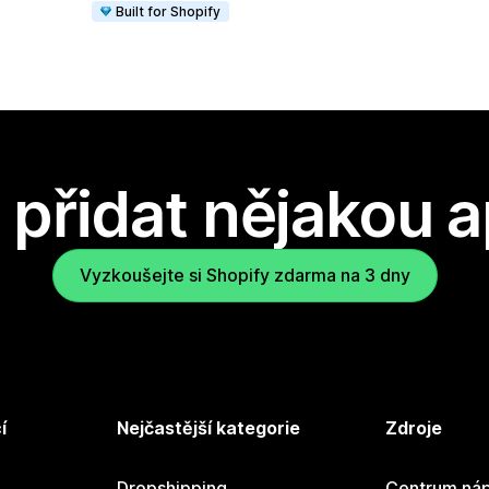
Built for Shopify
přidat nějakou a
Vyzkoušejte si Shopify zdarma na 3 dny
í
Nejčastější kategorie
Zdroje
Dropshipping
Centrum náp