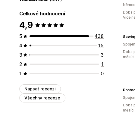
Němec
Doba p
Celkové hodnocení
Více n
4,9
5
438
Spojen
4
15
Doba p
3
3
měsíci
2
1
1
0
Napsat recenzi
Protoo
Všechny recenze
Spojen
Doba p
měsíci