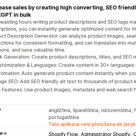
ease sales by creating high converting, SEO friend
GPT in bulk
wasting hours writing product descriptions and SEO tags m
iptions, you can instantly generate optimized content for t
ct Description Generator can analyze product images, sea
uctions for consistent formatting, and can translates into mul
more, and save valuable time.
k Generation: Create product descriptions, titles, and SEO 
stomization & Languages: Create content in 30+ languages
tomation: Auto generate product content instantly when y
ge SEO: Add SEO friendly alt text to thousands of product i
 Features: Use product images, metadata and web search f
y
angličtina, španělština, nizozemština, 
portugalština
Tato aplikace není přeložena do jazyk
e s:
Shopify Flow
Administrátor Shopify
C