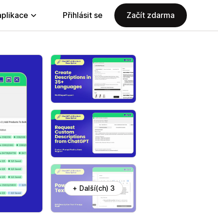
aplikace
Přihlásit se
Začít zdarma
+ Další(ch) 3