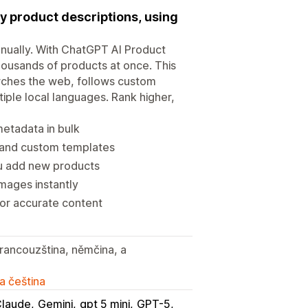
ly product descriptions, using
anually. With ChatGPT AI Product
housands of products at once. This
rches the web, follows custom
tiple local languages. Rank higher,
metadata in bulk
 and custom templates
ou add new products
mages instantly
or accurate content
francouzština, němčina, a
a čeština
laude
Gemini
gpt 5 mini
GPT-5