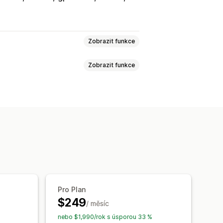
Zobrazit funkce
Zobrazit funkce
EO
Alternativní text
Štítky
ků
Alternativní text
émata
Hromadné úpravy
Komprese obrázků
Šablony výzev
Místní SEO
Optimalizace obrázků
adné úpravy
Import a export
 obsahu
Optimalizace metadat
líčových slov
Audity SEO
Pro Plan
$249
/ měsíc
nebo $1,990/rok s úsporou 33 %