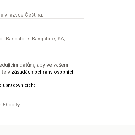
u v jazyce Čeština.
di, Bangalore, Bangalore, KA,
sledujícím datům, aby ve vašem
íte v
zásadách ochrany osobních
olupracovnících:
e Shopify