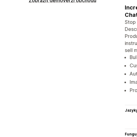
Zobrazit demoverzi obchodu
Incr
Chat
Stop 
Descr
Produ
instr
sell 
Bul
Cu
Au
Ima
Pro
Jazyk
Funguj