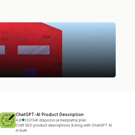
ChatGPT‑AI Product Description
z 5 hvězd
4,9
(331)
•
K dispozici je bezplatný plán
Celkový počet recenzí: 331
Craft SEO product descriptions & blog with ChatGPT AI
in bulk