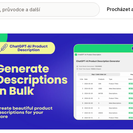
Procházet 
ie propagovaných obrázků