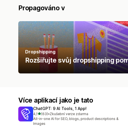
Propagováno v
Dropshipping
Rozšiřujte svůj dropshipping pomo
Více aplikací jako je tato
ChatGPT: 9 AI Tools, 1 App!
z 5 hvězd
4,1
(63)
•
Zkušební verze zdarma
Celkový počet recenzí: 63
All-in-one AI for SEO, blogs, product descriptions &
Images