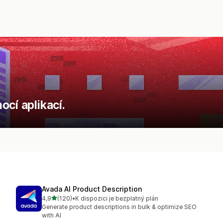
cí aplikací.
Avada AI Product Description
z 5 hvězd
4,9
(120)
•
K dispozici je bezplatný plán
Celkový počet recenzí: 120
Generate product descriptions in bulk & optimize SEO
with AI