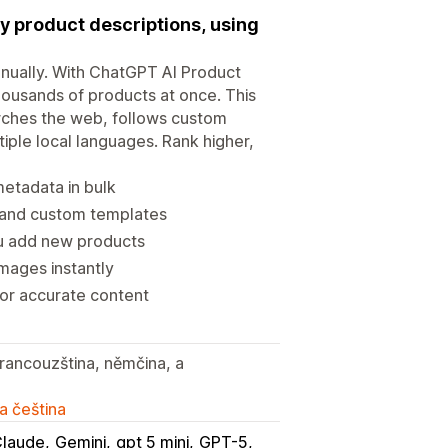
ly product descriptions, using
anually. With ChatGPT AI Product
housands of products at once. This
rches the web, follows custom
tiple local languages. Rank higher,
metadata in bulk
 and custom templates
ou add new products
mages instantly
or accurate content
francouzština, němčina, a
a čeština
laude
Gemini
gpt 5 mini
GPT-5