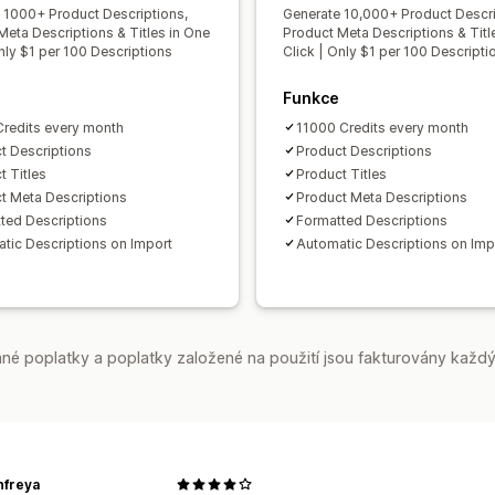
 1000+ Product Descriptions,
Generate 10,000+ Product Descri
Meta Descriptions & Titles in One
Product Meta Descriptions & Titl
nly $1 per 100 Descriptions
Click | Only $1 per 100 Descripti
Funkce
redits every month
11000 Credits every month
t Descriptions
Product Descriptions
t Titles
Product Titles
t Meta Descriptions
Product Meta Descriptions
ted Descriptions
Formatted Descriptions
tic Descriptions on Import
Automatic Descriptions on Imp
é poplatky a poplatky založené na použití jsou fakturovány každý
nfreya