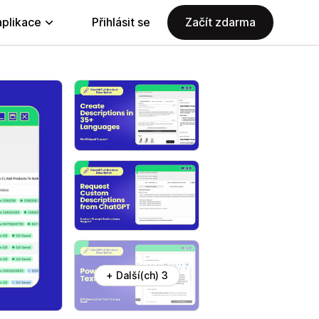
aplikace
Přihlásit se
Začít zdarma
+ Další(ch) 3