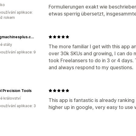
ko
Formulierungen exakt wie beschriebe
oužívání aplikace:
etwas sperrig übersetzt, insgesammter
ež rokem
Sewingmachinesplus.com
é státy
The more familiar I get with this app and
oužívání aplikace: 9
over 30k SKUs and growing, I can do mo
took Freelansers to do in 3 or 4 days
and always respond to my questions.
l Precision Tools
é království
This app is fantastic is already rankin
oužívání aplikace: 3
higher up in google, very easy to us