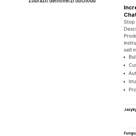
Zobrazit demoverzi obchodu
Incr
Chat
Stop 
Descr
Produ
instr
sell 
Bul
Cu
Au
Ima
Pro
Jazyk
Funguj