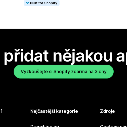
Built for Shopify
přidat nějakou a
Vyzkoušejte si Shopify zdarma na 3 dny
í
Nejčastější kategorie
Zdroje
Dropshipping
Centrum náp