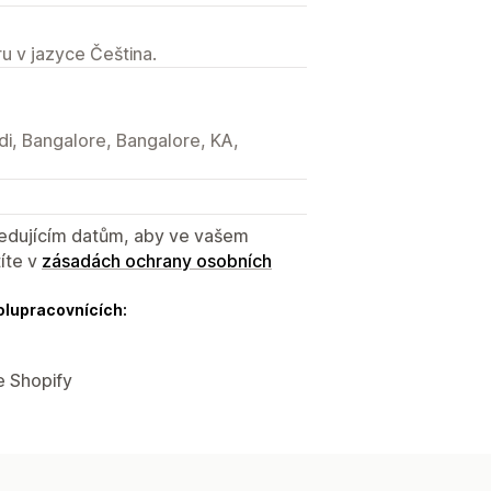
u v jazyce Čeština.
di, Bangalore, Bangalore, KA,
sledujícím datům, aby ve vašem
íte v
zásadách ochrany osobních
olupracovnících:
e Shopify