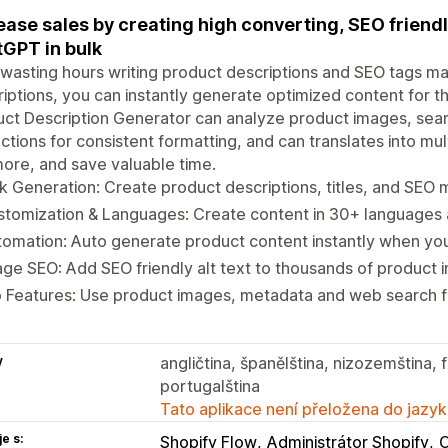
ease sales by creating high converting, SEO friend
GPT in bulk
wasting hours writing product descriptions and SEO tags m
iptions, you can instantly generate optimized content for t
ct Description Generator can analyze product images, sea
uctions for consistent formatting, and can translates into mul
more, and save valuable time.
k Generation: Create product descriptions, titles, and SEO 
stomization & Languages: Create content in 30+ languages
tomation: Auto generate product content instantly when y
ge SEO: Add SEO friendly alt text to thousands of product i
 Features: Use product images, metadata and web search f
y
angličtina, španělština, nizozemština, 
portugalština
Tato aplikace není přeložena do jazyk
e s:
Shopify Flow
Administrátor Shopify
C