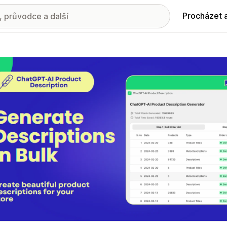
Procházet 
ie propagovaných obrázků