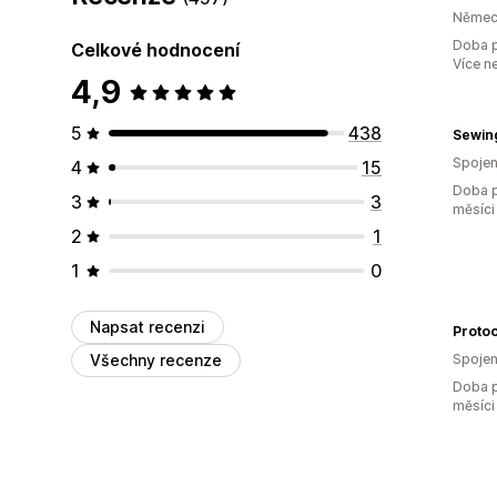
Němec
Doba p
Celkové hodnocení
Více n
4,9
5
438
Spojen
4
15
Doba p
3
3
měsíci
2
1
1
0
Napsat recenzi
Protoo
Všechny recenze
Spojen
Doba p
měsíci