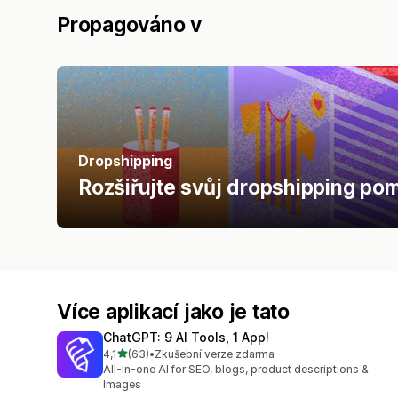
Propagováno v
Dropshipping
Rozšiřujte svůj dropshipping pomo
Více aplikací jako je tato
ChatGPT: 9 AI Tools, 1 App!
z 5 hvězd
4,1
(63)
•
Zkušební verze zdarma
Celkový počet recenzí: 63
All-in-one AI for SEO, blogs, product descriptions &
Images