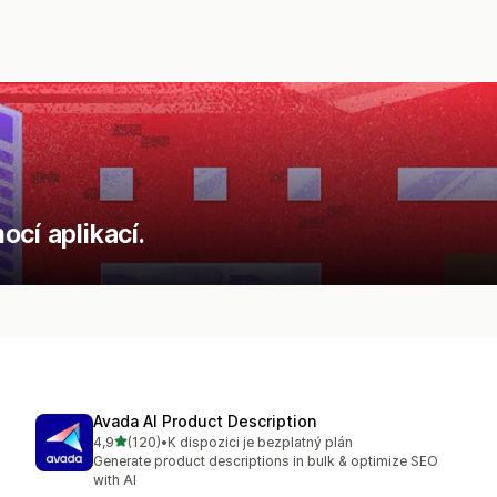
cí aplikací.
Avada AI Product Description
z 5 hvězd
4,9
(120)
•
K dispozici je bezplatný plán
Celkový počet recenzí: 120
Generate product descriptions in bulk & optimize SEO
with AI