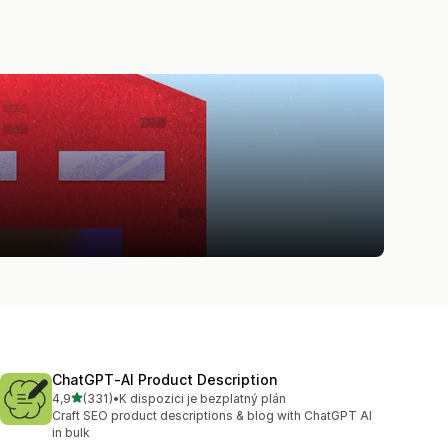
ChatGPT‑AI Product Description
z 5 hvězd
4,9
(331)
•
K dispozici je bezplatný plán
Celkový počet recenzí: 331
Craft SEO product descriptions & blog with ChatGPT AI
in bulk