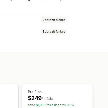
Zobrazit funkce
Zobrazit funkce
EO
Alternativní text
Štítky
ků
Alternativní text
émata
Hromadné úpravy
Komprese obrázků
Šablony výzev
Místní SEO
Optimalizace obrázků
adné úpravy
Import a export
 obsahu
Optimalizace metadat
líčových slov
Audity SEO
Pro Plan
$249
/ měsíc
nebo $1,990/rok s úsporou 33 %