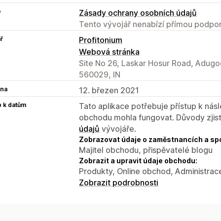
e
Zásady ochrany osobních údajů
Tento vývojář nenabízí přímou podpor
ř
Profitonium
Webová stránka
Site No 26, Laskar Hosur Road, Adugo
560029, IN
na
12. březen 2021
p k datům
Tato aplikace potřebuje přístup k ná
obchodu mohla fungovat. Důvody zjist
údajů
vývojáře.
Zobrazovat údaje o zaměstnancích a sp
Majitel obchodu, přispěvatelé blogu
Zobrazit a upravit údaje obchodu:
Produkty, Online obchod, Administrac
Zobrazit podrobnosti