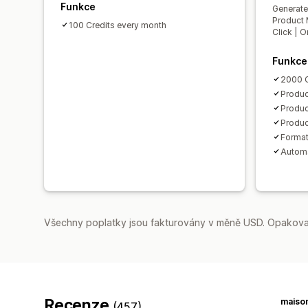
Funkce
Generate
Product 
100 Credits every month
Click | O
Funkce
2000 C
Produc
Produc
Produc
Format
Automa
Všechny poplatky jsou fakturovány v měně USD. Opakovan
Recenze
maiso
(457)