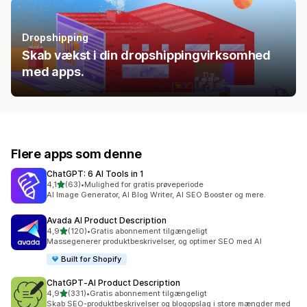
Dropshipping
Skab vækst i din dropshippingvirksomhed
med apps.
Flere apps som denne
ChatGPT: 6 AI Tools in 1
ud af 5 stjerner
4,1
(63)
•
Mulighed for gratis prøveperiode
63 anmeldelser i alt
AI Image Generator, AI Blog Writer, AI SEO Booster og mere.
Avada AI Product Description
ud af 5 stjerner
4,9
(120)
•
Gratis abonnement tilgængeligt
120 anmeldelser i alt
Massegenerer produktbeskrivelser, og optimer SEO med AI
Built for Shopify
ChatGPT‑AI Product Description
ud af 5 stjerner
4,9
(331)
•
Gratis abonnement tilgængeligt
331 anmeldelser i alt
Skab SEO-produktbeskrivelser og blogopslag i store mængder med