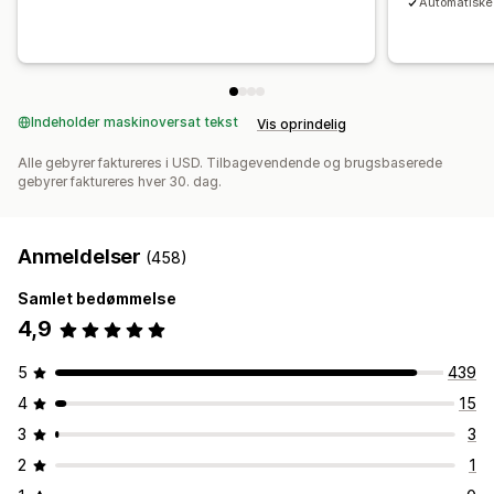
Automatiske 
Indeholder maskinoversat tekst
Vis oprindelig
Alle gebyrer faktureres i USD. Tilbagevendende og brugsbaserede
gebyrer faktureres hver 30. dag.
Anmeldelser
(458)
Samlet bedømmelse
4,9
5
439
4
15
3
3
2
1