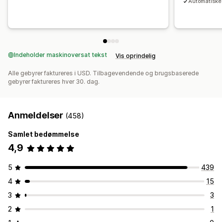
Automatiske 
Indeholder maskinoversat tekst
Vis oprindelig
Alle gebyrer faktureres i USD. Tilbagevendende og brugsbaserede
gebyrer faktureres hver 30. dag.
Anmeldelser
(458)
Samlet bedømmelse
4,9
5
439
4
15
3
3
2
1