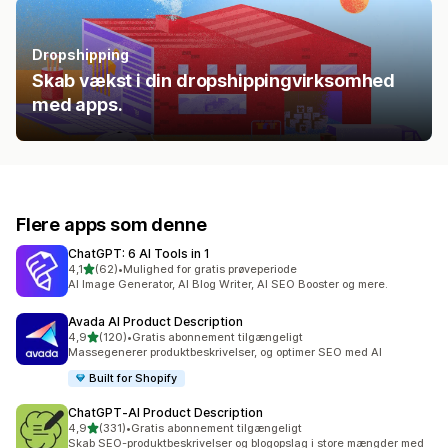
Dropshipping
Skab vækst i din dropshippingvirksomhed
med apps.
Flere apps som denne
ChatGPT: 6 AI Tools in 1
ud af 5 stjerner
4,1
(62)
•
Mulighed for gratis prøveperiode
62 anmeldelser i alt
AI Image Generator, AI Blog Writer, AI SEO Booster og mere.
Avada AI Product Description
ud af 5 stjerner
4,9
(120)
•
Gratis abonnement tilgængeligt
120 anmeldelser i alt
Massegenerer produktbeskrivelser, og optimer SEO med AI
Built for Shopify
ChatGPT‑AI Product Description
ud af 5 stjerner
4,9
(331)
•
Gratis abonnement tilgængeligt
331 anmeldelser i alt
Skab SEO-produktbeskrivelser og blogopslag i store mængder med